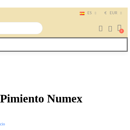
ES
€
EUR
e Pimiento Numex
icio