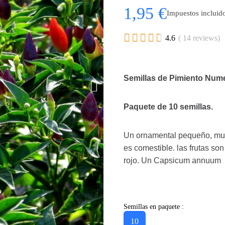
1,95 €
Impuestos incluid





4.6
( 14 reviews)
Semillas de Pimiento Nume
Paquete de 10 semillas.
Un ornamental pequeño, muy
es comestible. las frutas so
rojo. Un Capsicum annuum
Semillas en paquete :
10