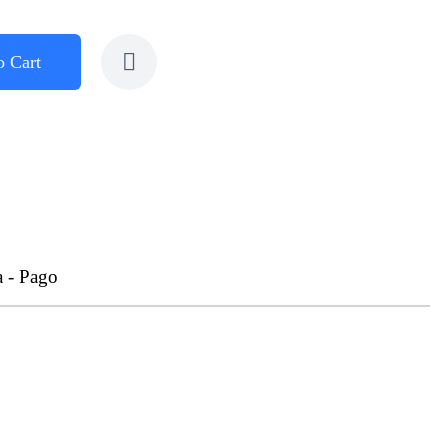
o Cart
a - Pago