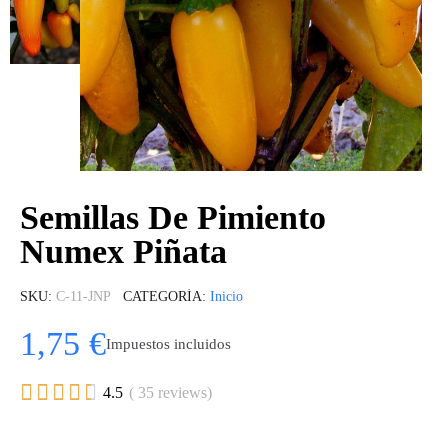
Semillas De Pimiento
Numex Piñata
SKU
C-11-JNP
CATEGORÍA
Inicio
1,75 €
Impuestos incluidos





4.5
( 35 reviews)