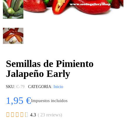
Semillas de Pimiento
Jalapeño Early
SKU
C-79
CATEGORÍA
Inicio
1,95 €
Impuestos incluidos





4.3
( 23 reviews)