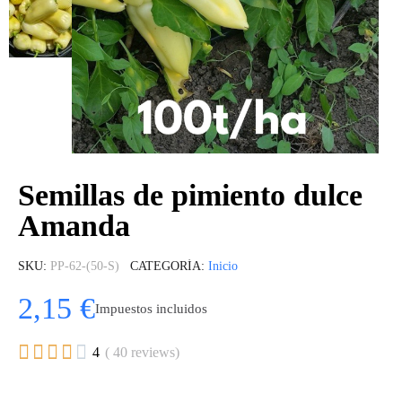
Semillas de pimiento dulce
Amanda
SKU
PP-62-(50-S)
CATEGORÍA
Inicio
2,15 €
Impuestos incluidos





4
( 40 reviews)