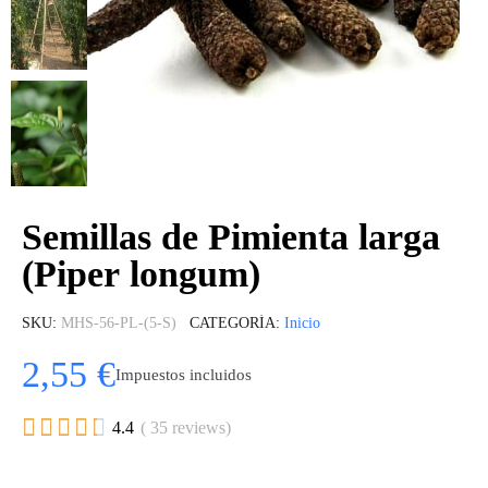
Semillas de Pimienta larga
(Piper longum)
SKU
MHS-56-PL-(5-S)
CATEGORÍA
Inicio
2,55 €
Impuestos incluidos





4.4
( 35 reviews)