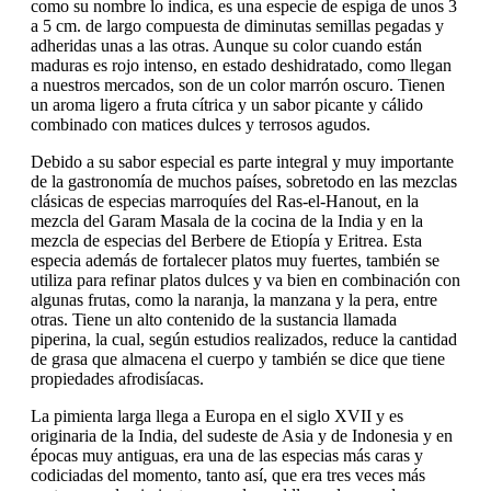
como su nombre lo indica, es una especie de espiga de unos 3
a 5 cm. de largo compuesta de diminutas semillas pegadas y
adheridas unas a las otras. Aunque su color cuando están
maduras es rojo intenso, en estado deshidratado, como llegan
a nuestros mercados, son de un color marrón oscuro. Tienen
un aroma ligero a fruta cítrica y un sabor picante y cálido
combinado con matices dulces y terrosos agudos.
Debido a su sabor especial es parte integral y muy importante
de la gastronomía de muchos países, sobretodo en las mezclas
clásicas de especias marroquíes del Ras-el-Hanout, en la
mezcla del Garam Masala de la cocina de la India y en la
mezcla de especias del Berbere de Etiopía y Eritrea. Esta
especia además de fortalecer platos muy fuertes, también se
utiliza para refinar platos dulces y va bien en combinación con
algunas frutas, como la naranja, la manzana y la pera, entre
otras. Tiene un alto contenido de la sustancia llamada
piperina, la cual, según estudios realizados, reduce la cantidad
de grasa que almacena el cuerpo y también se dice que tiene
propiedades afrodisíacas.
La pimienta larga llega a Europa en el siglo XVII y es
originaria de la India, del sudeste de Asia y de Indonesia y en
épocas muy antiguas, era una de las especias más caras y
codiciadas del momento, tanto así, que era tres veces más