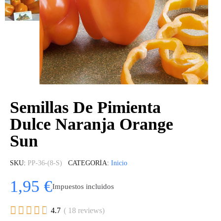
Semillas De Pimienta
Dulce Naranja Orange
Sun
SKU
PP-36-(8-S)
CATEGORÍA
Inicio
1,95 €
Impuestos incluidos





4.7
( 18 reviews)