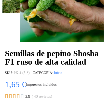
Semillas de pepino Shosha
F1 ruso de alta calidad
SKU
PK-4-(5-S)
CATEGORÍA
Inicio
1,65 €
Impuestos incluidos





3.9
( 40 reviews)