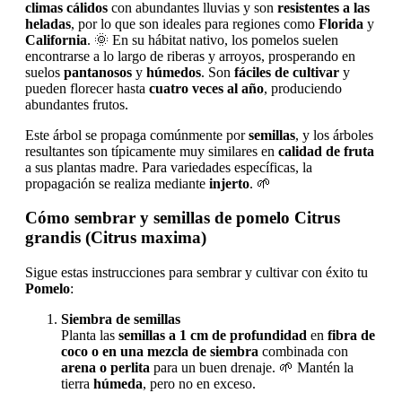
climas cálidos
con abundantes lluvias y son
resistentes a las
heladas
, por lo que son ideales para regiones como
Florida
y
California
. 🌞 En su hábitat nativo, los pomelos suelen
encontrarse a lo largo de riberas y arroyos, prosperando en
suelos
pantanosos
y
húmedos
. Son
fáciles de cultivar
y
pueden florecer hasta
cuatro veces al año
, produciendo
abundantes frutos.
Este árbol se propaga comúnmente por
semillas
, y los árboles
resultantes son típicamente muy similares en
calidad de fruta
a sus plantas madre. Para variedades específicas, la
propagación se realiza mediante
injerto
. 🌱
Cómo sembrar y semillas de pomelo Citrus
grandis (Citrus maxima)
Sigue estas instrucciones para sembrar y cultivar con éxito tu
Pomelo
:
Siembra de semillas
Planta las
semillas
a 1 cm de profundidad
en
fibra de
coco o en una mezcla de siembra
combinada con
arena o perlita
para un buen drenaje. 🌱 Mantén la
tierra
húmeda
, pero no en exceso.