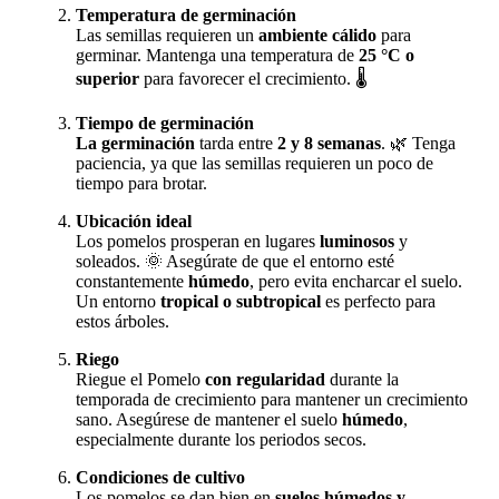
Temperatura de germinación
Las semillas requieren un
ambiente cálido
para
germinar. Mantenga una temperatura de
25 °C o
superior
para favorecer el crecimiento. 🌡️
Tiempo de germinación
La germinación
tarda entre
2 y 8 semanas
. 🌿 Tenga
paciencia, ya que las semillas requieren un poco de
tiempo para brotar.
Ubicación ideal
Los pomelos prosperan en lugares
luminosos
y
soleados. 🌞 Asegúrate de que el entorno esté
constantemente
húmedo
, pero evita encharcar el suelo.
Un entorno
tropical o subtropical
es perfecto para
estos árboles.
Riego
Riegue el Pomelo
con regularidad
durante la
temporada de crecimiento para mantener un crecimiento
sano. Asegúrese de mantener el suelo
húmedo
,
especialmente durante los periodos secos.
Condiciones de cultivo
Los pomelos se dan bien en
suelos húmedos y