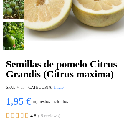
Semillas de pomelo Citrus
Grandis (Citrus maxima)
SKU
V-27
CATEGORÍA
Inicio
1,95 €
Impuestos incluidos





4.8
( 8 reviews)