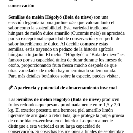
conservación
Semillas de melón Hógolyó (Bola de nieve)
son una
elección legendaria para jardinero/as que valoran tanto el
sabor como la sostenibilidad. Esta variedad tradicional
húngara de melón dulce amarillo (Cucumis melo) es apreciada
por su excepcional capacidad de conservación y su perfil de
sabor increíblemente dulce. Al decidir
comprar
estas
semillas, estás trayendo un pedazo de la historia agrícola
húngara a tu jardín. El melón "Hógolyó" o "Bola de nieve" es
famoso por su capacidad única de durar durante los meses de
otoño, proporcionando fruta fresca mucho después de que
otras variedades de melón hayan terminado su temporada.
Para más detalles botánicos sobre la especie, puedes visitar .
📏 Apariencia y potencial de almacenamiento invernal
Las
Semillas de melón Hógolyó (Bola de nieve)
producen
frutos redondos que pesan aproximadamente entre 1,5 y 2,0
kg. El exterior presenta una hermosa piel amarillo limón
ligeramente arrugada o reticulada, que protege la pulpa gruesa
de color blanco-verdoso en el interior. Lo que realmente
distingue a esta variedad es su larga capacidad de
conservación. Si cosechas los melones a finales de septiembre