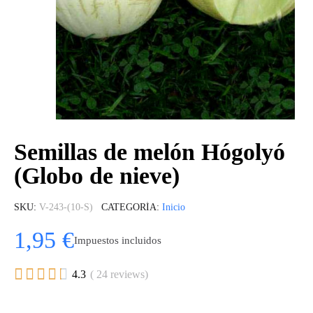
Semillas de melón Hógolyó
(Globo de nieve)
SKU
V-243-(10-S)
CATEGORÍA
Inicio
1,95 €
Impuestos incluidos





4.3
( 24 reviews)