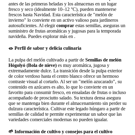
antes de las primeras heladas y los almacenas en un lugar
fresco y seco (idealmente 10–12 °C), pueden mantenerse
frescos hasta Navidad. Esta característica de "melón de
invierno" lo convierte en un activo valioso para jardineros
autosuficientes. Al elegir
comprar
estas semillas, aseguras un
suministro de frutas aromáticas y jugosas para la temporada
navideña. Puedes explorar más en .
🥗 Perfil de sabor y delicia culinaria
La pulpa del melón cultivado a partir de
Semillas de melón
Hógolyó (Bola de nieve)
es muy aromática, jugosa y
extremadamente dulce. La transición desde la pulpa exterior
de color verdoso hasta el centro blanco ofrece un hermoso
contraste visual al cortarlo. Al ser un "melón azucarado", su
contenido en azúcares es alto, lo que lo convierte en un
favorito para consumir fresco, en ensaladas de frutas o incluso
acompañado de prosciutto salado. Su textura densa asegura
que se mantenga bien durante el almacenamiento sin perder su
dulzura característica. Cultivar este legado húngaro a partir de
semillas de calidad te permite experimentar un sabor que las
variedades comerciales modernas no pueden igualar.
🌱 Información de cultivo y consejos para el cultivo