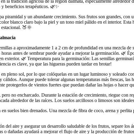
n la tradición agrícola de la región dálmata, especialmente alrededor d
vo y beneficios terapéuticos. 🌿✨
a piramidal y un abundante crecimiento. Sus frutos son grandes, con u
lor blanco claro bajo la piel y un tono miel pálido en el interior. Esta
a estacional. 🍑🌞
Dalmacia
emillas a aproximadamente 1 a 2 cm de profundidad en una mezcla de s
24 horas antes de sembrar puede ayudar a mejorar la germinación. 🌿 Ép
ra en exterior. 🌿 Temperatura para la germinación: Las semillas germin
ncia es clave, ya que las higueras pueden tardar en brotar!
en pleno sol, por lo que colóquelas en un lugar luminoso y soleado con
 cálidos. Aunque puede tolerar algunas temperaturas más frescas, las h
nte protegerlos de vientos fuertes que puedan dañar las hojas o hacer q
ero no encharcado. Durante la estación de crecimiento, riegue con reg
ada alrededor de las raíces. Los suelos arcillosos o limosos son ideales
en suelos bien drenados. Una mezcla de fibra de coco, arena y perlita 
ón del aire y asegurar un desarrollo saludable de los frutos, separe lo
s o dañadas ayudará a mejorar el flujo de aire y la producción de frutos