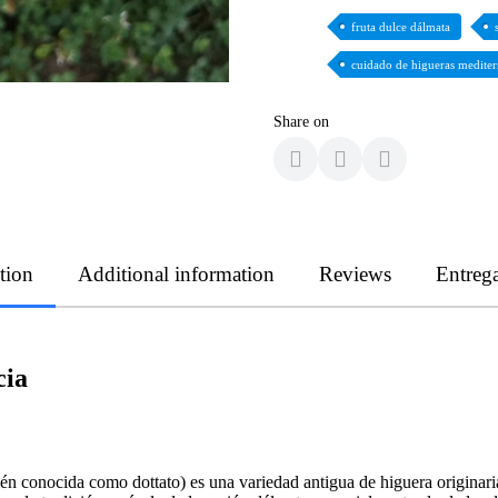
fruta dulce dálmata
cuidado de higueras medite
Share on
tion
Additional information
Reviews
Entreg
cia
ién conocida como dottato) es una variedad antigua de higuera originar