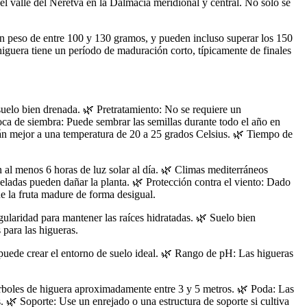
el valle del Neretva en la Dalmacia meridional y central. No solo se
n peso de entre 100 y 130 gramos, y pueden incluso superar los 150
 higuera tiene un período de maduración corto, típicamente de finales
uelo bien drenada. 🌿 Pretratamiento: No se requiere un
oca de siembra: Puede sembrar las semillas durante todo el año en
arán mejor a una temperatura de 20 a 25 grados Celsius. 🌿 Tiempo de
 al menos 6 horas de luz solar al día. 🌿 Climas mediterráneos
eladas pueden dañar la planta. 🌿 Protección contra el viento: Dado
ue la fruta madure de forma desigual.
ularidad para mantener las raíces hidratadas. 🌿 Suelo bien
 para las higueras.
puede crear el entorno de suelo ideal. 🌿 Rango de pH: Las higueras
s árboles de higuera aproximadamente entre 3 y 5 metros. 🌿 Poda: Las
. 🌿 Soporte: Use un enrejado o una estructura de soporte si cultiva