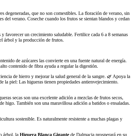
res degeneradas, que no son comestibles. La floración de verano, sin
es del verano. Coseche cuando los frutos se sientan blandos y cedan
os y favorecer un crecimiento saludable. Fertilice cada 6 a 8 semanas
l árbol y la producción de frutos.
ontenido de azúcares las convierte en una fuente natural de energía.
alto contenido de fibra ayuda a regular la digestión.
iencia de hierro y mejorar la salud general de la sangre. 🌿 Apoya la
de la piel: Las higueras tienen propiedades antienvejecimiento.
gueras secas son una excelente adición a mezclas de frutos secos,
e higo. También son una maravillosa adición a batidos o ensaladas.
icultura sostenible. Es naturalmente resistente a muchas plagas y
o árbol, la
Higuera Blanca Gigante
de Dalmacia prosperará en su