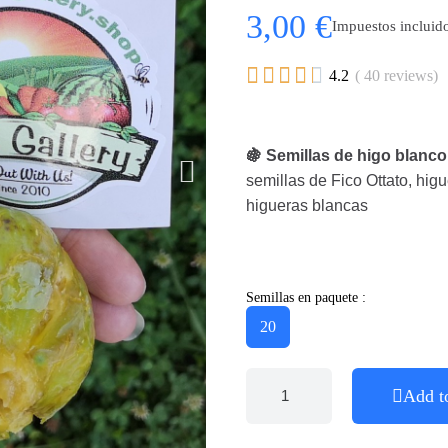
3,00 €
Impuestos incluid





4.2
( 40 reviews)
🍇 Semillas de higo blanc
semillas de Fico Ottato, higu
higueras blancas
Semillas en paquete :
20
Add t