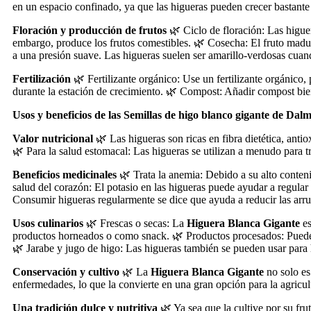
en un espacio confinado, ya que las higueras pueden crecer bastante 
Floración y producción de frutos
🌿 Ciclo de floración: Las higuer
embargo, produce los frutos comestibles. 🌿 Cosecha: El fruto madu
a una presión suave. Las higueras suelen ser amarillo-verdosas cua
Fertilización
🌿 Fertilizante orgánico: Use un fertilizante orgánico, 
durante la estación de crecimiento. 🌿 Compost: Añadir compost bien
Usos y beneficios de las Semillas de higo blanco gigante de Dal
Valor nutricional
🌿 Las higueras son ricas en fibra dietética, anti
🌿 Para la salud estomacal: Las higueras se utilizan a menudo para tra
Beneficios medicinales
🌿 Trata la anemia: Debido a su alto conteni
salud del corazón: El potasio en las higueras puede ayudar a regular
Consumir higueras regularmente se dice que ayuda a reducir las arrug
Usos culinarios
🌿 Frescas o secas: La
Higuera Blanca Gigante
es
productos horneados o como snack. 🌿 Productos procesados: Puede c
🌿 Jarabe y jugo de higo: Las higueras también se pueden usar para h
Conservación y cultivo
🌿 La
Higuera Blanca Gigante
no solo es
enfermedades, lo que la convierte en una gran opción para la agricul
Una tradición dulce y nutritiva
🌿 Ya sea que la cultive por su fr