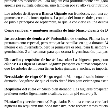
propiedades medicinales. Esta higuera está profundamente arraigada e
aprecia por su fruta deliciosa, sino también por su alto valor nutriti
Los árboles de
Higuera Blanca Gigante
son frondosos, con una cop
gramos en condiciones óptimas. La pulpa del fruto es dulce, con un co
de julio a principios de septiembre, lo que la convierte en una delici
Cómo sembrar y mantener semillas de higo blanco gigante de 
Instrucciones de siembra
🌿 Profundidad de siembra: Plantea las s
pretratamiento especial, pero remojar las semillas en agua durante 
interior o en invernadero, pero la primavera es ideal para la siemb
germinación: 2 a 4 semanas para que ocurra la germinación. ¡La pacie
Ubicación y requisitos de luz
🌿 Luz solar: Las higueras prosperan 
cálidos: La
Higuera Blanca Gigante
prospera en climas templados y
que los árboles de higuera tienen hojas grandes y anchas, es importa
Necesidades de riego
🌿 Riego regular: Mantenga el suelo húmedo, p
drenado: Asegúrese de que el suelo drené bien para evitar agua estanc
Requisitos del suelo
🌿 Suelo bien drenado: Las higueras prosperan 
prefieren suelos ligeramente alcalinos, con un pH entre 6 y 8.
Plantación y crecimiento
🌿 Espaciado: Para una correcta circulaci
higueras no requieren una poda intensiva, pero recortar ramas muerta