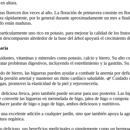
en altura.
as florecen dos veces al año. La floración de primavera consiste en flo
ra rápidamente, por lo general durante aproximadamente un mes a final
ndo están maduras.
particularmente uno rico en potasio, para mejorar la calidad de los frut
 descompuesto alrededor de la base del árbol apoyará el crecimiento de
macia
oxidantes, vitaminas y minerales como potasio, calcio y hierro. Su alto c
tar problemas digestivos, incluyendo el estreñimiento y la gastritis. Su 
do de hierro, las higueras pueden ayudar a combatir la anemia por defic
 la presión arterial y mantener un ritmo cardíaco saludable. 🌿 Cuidado 
as, promover la elasticidad de la piel y rejuvenecerla.
 deliciosa fresca, pero también puede secarse para uso posterior. Las hi
onvertir las higueras en mermelada de higo, jalea de higo o compota d
acer jarabe de higo o jugo de higo, ambos deliciosos y nutritivos.
 una excelente adición a cualquier jardín, sino que también apoya la agr
tura orgánica.
uto delicioso, sus beneficios medicinales o simplemente como un hermos