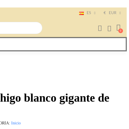
ES
€
EUR
 higo blanco gigante de
ORÍA
Inicio