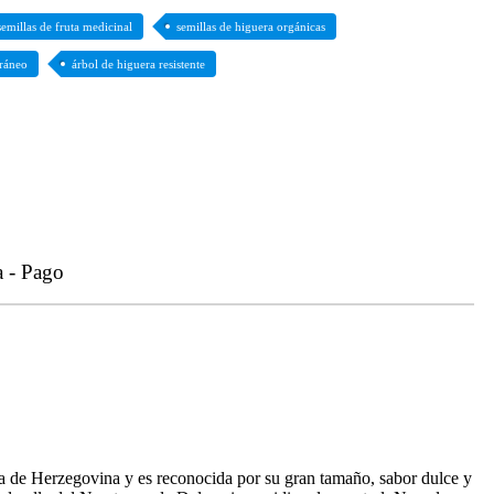
semillas de fruta medicinal
semillas de higuera orgánicas
rráneo
árbol de higuera resistente
a - Pago
ia de Herzegovina y es reconocida por su gran tamaño, sabor dulce y