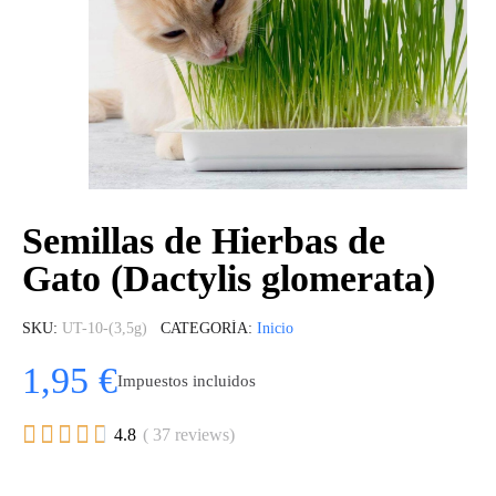
Semillas de Hierbas de
Gato (Dactylis glomerata)
SKU
UT-10-(3,5g)
CATEGORÍA
Inicio
1,95 €
Impuestos incluidos





4.8
( 37 reviews)