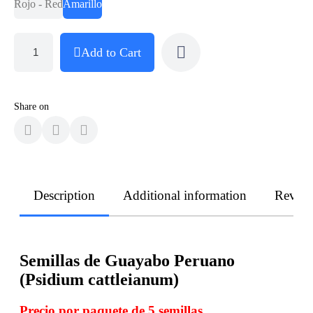
Rojo - Red
Amarillo
Add to Cart
Share on
Description
Additional information
Revie
Semillas de Guayabo Peruano
(Psidium cattleianum)
Precio por paquete de 5 semillas.