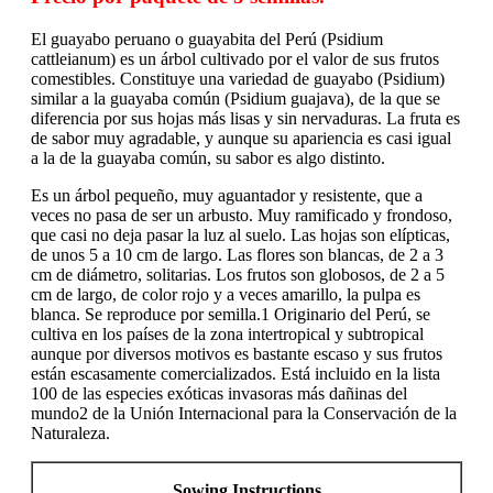
El guayabo peruano o guayabita del Perú (Psidium
cattleianum) es un árbol cultivado por el valor de sus frutos
comestibles. Constituye una variedad de guayabo (Psidium)
similar a la guayaba común (Psidium guajava), de la que se
diferencia por sus hojas más lisas y sin nervaduras. La fruta es
de sabor muy agradable, y aunque su apariencia es casi igual
a la de la guayaba común, su sabor es algo distinto.
Es un árbol pequeño, muy aguantador y resistente, que a
veces no pasa de ser un arbusto. Muy ramificado y frondoso,
que casi no deja pasar la luz al suelo. Las hojas son elípticas,
de unos 5 a 10 cm de largo. Las flores son blancas, de 2 a 3
cm de diámetro, solitarias. Los frutos son globosos, de 2 a 5
cm de largo, de color rojo y a veces amarillo, la pulpa es
blanca. Se reproduce por semilla.1 Originario del Perú, se
cultiva en los países de la zona intertropical y subtropical
aunque por diversos motivos es bastante escaso y sus frutos
están escasamente comercializados. Está incluido en la lista
100 de las especies exóticas invasoras más dañinas del
mundo2 de la Unión Internacional para la Conservación de la
Naturaleza.
Sowing Instructions