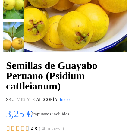
Semillas de Guayabo
Peruano (Psidium
cattleianum)
SKU
V-89-Y
CATEGORÍA
Inicio
3,25 €
Impuestos incluidos





4.8
( 40 reviews)