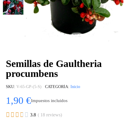
Semillas de Gaultheria
procumbens
SKU
V-65-GP-(5-S)
CATEGORÍA
Inicio
1,90 €
Impuestos incluidos





3.8
( 18 reviews)