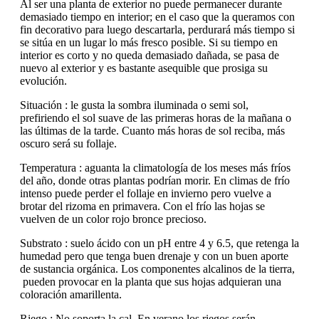
Al ser una planta de exterior no puede permanecer durante
demasiado tiempo en interior; en el caso que la queramos con
fin decorativo para luego descartarla, perdurará más tiempo si
se sitúa en un lugar lo más fresco posible. Si su tiempo en
interior es corto y no queda demasiado dañada, se pasa de
nuevo al exterior y es bastante asequible que prosiga su
evolución.
Situación : le gusta la sombra iluminada o semi sol,
prefiriendo el sol suave de las primeras horas de la mañana o
las últimas de la tarde. Cuanto más horas de sol reciba, más
oscuro será su follaje.
Temperatura : aguanta la climatología de los meses más fríos
del año, donde otras plantas podrían morir. En climas de frío
intenso puede perder el follaje en invierno pero vuelve a
brotar del rizoma en primavera. Con el frío las hojas se
vuelven de un color rojo bronce precioso.
Substrato : suelo ácido con un pH entre 4 y 6.5, que retenga la
humedad pero que tenga buen drenaje y con un buen aporte
de sustancia orgánica. Los componentes alcalinos de la tierra,
pueden provocar en la planta que sus hojas adquieran una
coloración amarillenta.
Riego : No soporta la cal. En verano los riegos serán