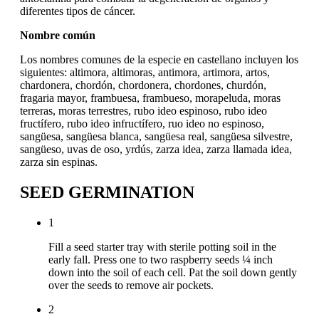
diferentes tipos de cáncer.
Nombre común
Los nombres comunes de la especie en castellano incluyen los
siguientes: altimora, altimoras, antimora, artimora, artos,
chardonera, chordón, chordonera, chordones, churdón,
fragaria mayor, frambuesa, frambueso, morapeluda, moras
terreras, moras terrestres, rubo ideo espinoso, rubo ideo
fructífero, rubo ideo infructífero, ruo ideo no espinoso,
sangüesa, sangüesa blanca, sangüesa real, sangüesa silvestre,
sangüeso, uvas de oso, yrdús, zarza idea, zarza llamada idea,
zarza sin espinas.
SEED GERMINATION
1
Fill a seed starter tray with sterile potting soil in the
early fall. Press one to two raspberry seeds ¼ inch
down into the soil of each cell. Pat the soil down gently
over the seeds to remove air pockets.
2