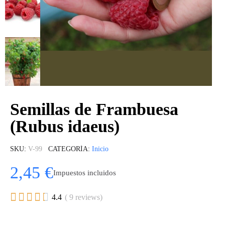
Semillas de Frambuesa
(Rubus idaeus)
SKU
V-99
CATEGORÍA
Inicio
2,45 €
Impuestos incluidos





4.4
( 9 reviews)