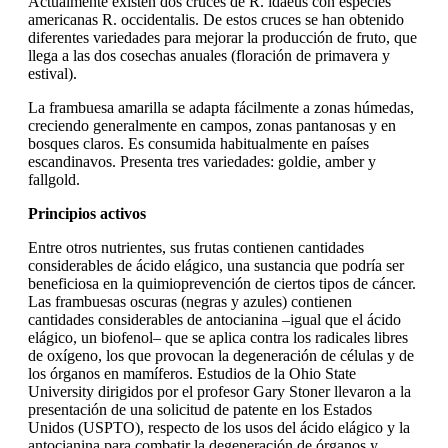
Actualmente existen dos cruces de R. idaeus con especies
americanas R. occidentalis. De estos cruces se han obtenido
diferentes variedades para mejorar la producción de fruto, que
llega a las dos cosechas anuales (floración de primavera y
estival).
La frambuesa amarilla se adapta fácilmente a zonas húmedas,
creciendo generalmente en campos, zonas pantanosas y en
bosques claros. Es consumida habitualmente en países
escandinavos. Presenta tres variedades: goldie, amber y
fallgold.
Principios activos
Entre otros nutrientes, sus frutas contienen cantidades
considerables de ácido elágico, una sustancia que podría ser
beneficiosa en la quimioprevención de ciertos tipos de cáncer.
Las frambuesas oscuras (negras y azules) contienen
cantidades considerables de antocianina –igual que el ácido
elágico, un biofenol– que se aplica contra los radicales libres
de oxígeno, los que provocan la degeneración de células y de
los órganos en mamíferos. Estudios de la Ohio State
University dirigidos por el profesor Gary Stoner llevaron a la
presentación de una solicitud de patente en los Estados
Unidos (USPTO), respecto de los usos del ácido elágico y la
antocianina para combatir la degeneración de órganos y