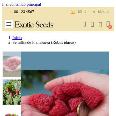
Ir al contenido principal
ES
€
EUR
+00 123 4567
Exotic Seeds
Inicio
Semillas de Frambuesa (Rubus idaeus)