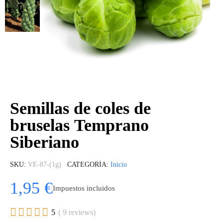
Semillas de coles de
bruselas Temprano
Siberiano
SKU
VE-87-(1g)
CATEGORÍA
Inicio
1,95 €
Impuestos incluidos





5
( 9 reviews)