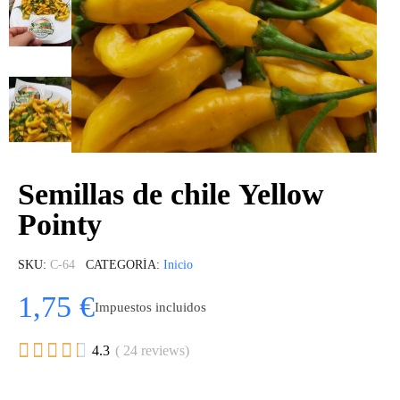
Semillas de chile Yellow
Pointy
SKU
C-64
CATEGORÍA
Inicio
1,75 €
Impuestos incluidos





4.3
( 24 reviews)