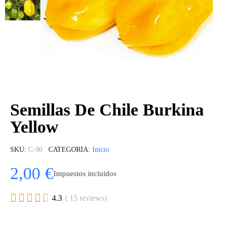
Semillas De Chile Burkina
Yellow
SKU
C-90
CATEGORÍA
Inicio
2,00 €
Impuestos incluidos





4.3
( 15 reviews)