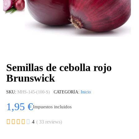
Semillas de cebolla rojo
Brunswick
SKU
MHS-145-(100-S)
CATEGORÍA
Inicio
1,95 €
Impuestos incluidos





4
( 33 reviews)