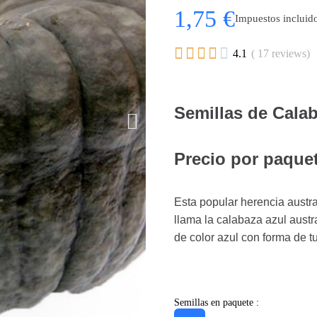
1,75 €
Impuestos incluid





4.1
( 17 reviews)
Semillas de Cala
Precio por paquet
Esta popular herencia austra
llama la calabaza azul aust
de color azul con forma de t
Semillas en paquete :