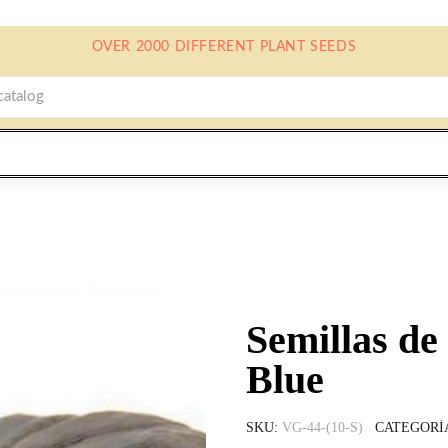
OVER 2000 DIFFERENT PLANT SEEDS
Semillas d
Blue
SKU
VG-44-(10-S)
CATEGORÍ