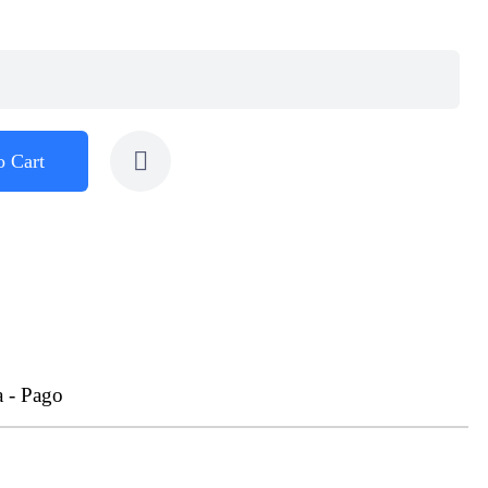
o Cart
a - Pago