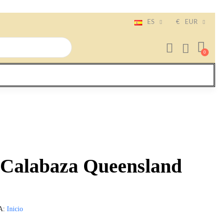
ES
€
EUR
e Calabaza Queensland
A
Inicio