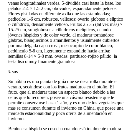
venas longitudinales verdes, 5-dividida casi hasta la base, los
pétalos 2-4 × 1.5-2 cm, obovados, esparcidamente pelosos.
Flores pistiladas en diferente axila que las estaminadas;
pedicelos 1-6 cm, robustos, vellosos; ovario globoso a elíptico
o cilíndrico, densamente velloso. Frutos 25-35 (tal vez más) ×
15-25 cm, subglobosos a cilíndricos o elípticos, cuando
jóvenes híspidos y de color verde, al madurar tornándose
glabros, blanquecinos o amarillentos y usualmente cubiertos
por una delgada capa crosa; mesocarpio de color blanco;
pedúnculo 5-6 cm, ligeramente expandido hacia arriba;
semillas 8-14 × 5-8 mm, ovadas, pardusco-rojizo pálido, la
testa lisa o muy finamente granulosa.
Usos
Su hábito es una planta de guía que se desarrolla durante el
verano, secándose con los frutos maduros en el otoño. El
fruto, que al madurar tiene un aspecto blanco debido a las
ceras que lo recubren, posee una cáscara resistente que le
permite conservarse hasta 1 año, y es uno de los vegetales que
más se consumen durante el invierno en China, que posee una
marcada estacionalidad y poca oferta de alimentación en
invierno.
Benincasa hispida se cosecha cuando está totalmente madura