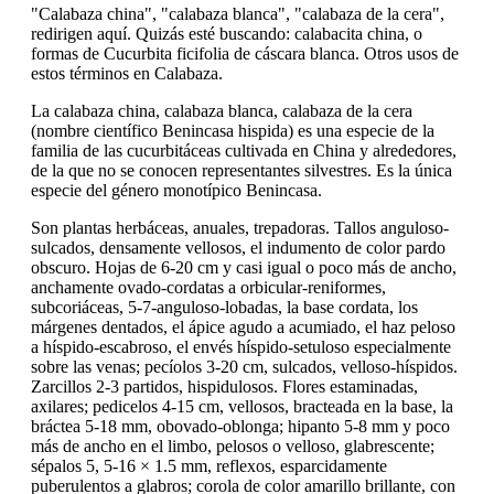
"Calabaza china", "calabaza blanca", "calabaza de la cera",
redirigen aquí. Quizás esté buscando: calabacita china, o
formas de Cucurbita ficifolia de cáscara blanca. Otros usos de
estos términos en Calabaza.
La calabaza china, calabaza blanca, calabaza de la cera
(nombre científico Benincasa hispida) es una especie de la
familia de las cucurbitáceas cultivada en China y alrededores,
de la que no se conocen representantes silvestres. Es la única
especie del género monotípico Benincasa.
Son plantas herbáceas, anuales, trepadoras. Tallos anguloso-
sulcados, densamente vellosos, el indumento de color pardo
obscuro. Hojas de 6-20 cm y casi igual o poco más de ancho,
anchamente ovado-cordatas a orbicular-reniformes,
subcoriáceas, 5-7-anguloso-lobadas, la base cordata, los
márgenes dentados, el ápice agudo a acumiado, el haz peloso
a híspido-escabroso, el envés híspido-setuloso especialmente
sobre las venas; pecíolos 3-20 cm, sulcados, velloso-híspidos.
Zarcillos 2-3 partidos, hispidulosos. Flores estaminadas,
axilares; pedicelos 4-15 cm, vellosos, bracteada en la base, la
bráctea 5-18 mm, obovado-oblonga; hipanto 5-8 mm y poco
más de ancho en el limbo, pelosos o velloso, glabrescente;
sépalos 5, 5-16 × 1.5 mm, reflexos, esparcidamente
puberulentos a glabros; corola de color amarillo brillante, con