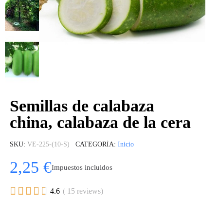
Semillas de calabaza
china, calabaza de la cera
SKU
VE-225-(10-S)
CATEGORÍA
Inicio
2,25 €
Impuestos incluidos





4.6
( 15 reviews)