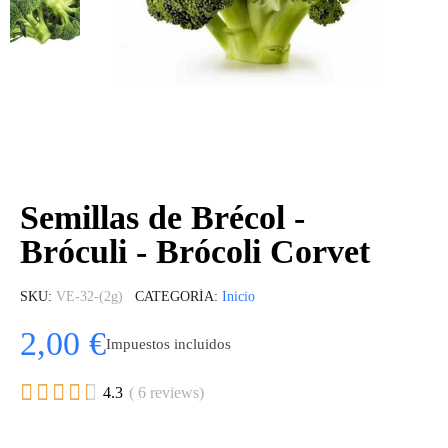
Semillas de Brécol -
Bróculi - Brócoli Corvet
SKU
VE-32-(2g)
CATEGORÍA
Inicio
2,00 €
Impuestos incluidos





4.3
( 6 reviews)