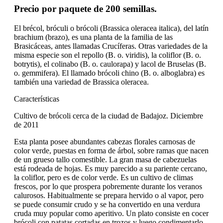
Precio por paquete de 200 semillas.
El brécol, bróculi o brócoli (Brassica oleracea italica), del latín
brachium (brazo), es una planta de la familia de las
Brasicáceas, antes llamadas Crucíferas. Otras variedades de la
misma especie son el repollo (B. o. viridis), la coliflor (B. o.
botrytis), el colinabo (B. o. caulorapa) y lacol de Bruselas (B.
o. gemmifera). El llamado brócoli chino (B. o. alboglabra) es
también una variedad de Brassica oleracea.
Características
Cultivo de brócoli cerca de la ciudad de Badajoz. Diciembre
de 2011
Esta planta posee abundantes cabezas florales carnosas de
color verde, puestas en forma de árbol, sobre ramas que nacen
de un grueso tallo comestible. La gran masa de cabezuelas
está rodeada de hojas. Es muy parecido a su pariente cercano,
la coliflor, pero es de color verde. Es un cultivo de climas
frescos, por lo que prospera pobremente durante los veranos
calurosos. Habitualmente se prepara hervido o al vapor, pero
se puede consumir crudo y se ha convertido en una verdura
cruda muy popular como aperitivo. Un plato consiste en cocer
brócoli con patatas cortadas en trozos y luego condimentarlo