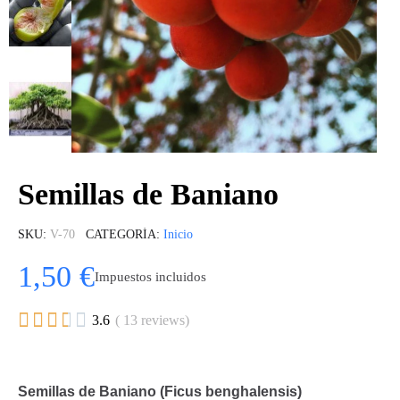
Semillas de Baniano
SKU
V-70
CATEGORÍA
Inicio
1,50 €
Impuestos incluidos





3.6
( 13 reviews)
Semillas de Baniano (Ficus benghalensis)