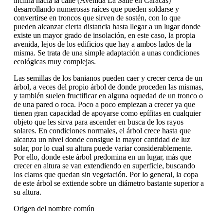
inclina hacia la calle (Avenida La Salle en Caracas)
desarrollando numerosas raíces que pueden soldarse y
convertirse en troncos que sirven de sostén, con lo que
pueden alcanzar cierta distancia hasta llegar a un lugar donde
existe un mayor grado de insolación, en este caso, la propia
avenida, lejos de los edificios que hay a ambos lados de la
misma. Se trata de una simple adaptación a unas condiciones
ecológicas muy complejas.
Las semillas de los banianos pueden caer y crecer cerca de un
árbol, a veces del propio árbol de donde proceden las mismas,
y también suelen fructificar en alguna oquedad de un tronco o
de una pared o roca. Poco a poco empiezan a crecer ya que
tienen gran capacidad de apoyarse como epífitas en cualquier
objeto que les sirva para ascender en busca de los rayos
solares. En condiciones normales, el árbol crece hasta que
alcanza un nivel donde consigue la mayor cantidad de luz
solar, por lo cual su altura puede variar considerablemente.
Por ello, donde este árbol predomina en un lugar, más que
crecer en altura se van extendiendo en superficie, buscando
los claros que quedan sin vegetación. Por lo general, la copa
de este árbol se extiende sobre un diámetro bastante superior a
su altura.
Origen del nombre común