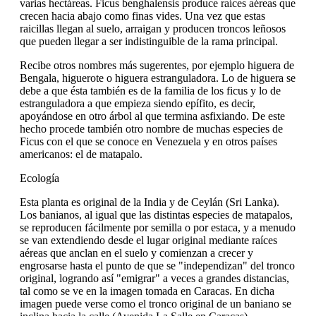
varias hectáreas. Ficus benghalensis produce raíces aéreas que
crecen hacia abajo como finas vides. Una vez que estas
raicillas llegan al suelo, arraigan y producen troncos leñosos
que pueden llegar a ser indistinguible de la rama principal.
Recibe otros nombres más sugerentes, por ejemplo higuera de
Bengala, higuerote o higuera estranguladora. Lo de higuera se
debe a que ésta también es de la familia de los ficus y lo de
estranguladora a que empieza siendo epífito, es decir,
apoyándose en otro árbol al que termina asfixiando. De este
hecho procede también otro nombre de muchas especies de
Ficus con el que se conoce en Venezuela y en otros países
americanos: el de matapalo.
Ecología
Esta planta es original de la India y de Ceylán (Sri Lanka).
Los banianos, al igual que las distintas especies de matapalos,
se reproducen fácilmente por semilla o por estaca, y a menudo
se van extendiendo desde el lugar original mediante raíces
aéreas que anclan en el suelo y comienzan a crecer y
engrosarse hasta el punto de que se "independizan" del tronco
original, logrando así "emigrar" a veces a grandes distancias,
tal como se ve en la imagen tomada en Caracas. En dicha
imagen puede verse como el tronco original de un baniano se