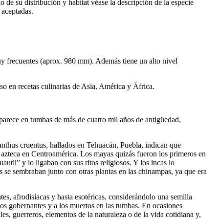
 de su distribución y hábitat véase la descripción de la especie
 aceptadas.
muy frecuentes (aprox. 980 mm). Además tiene un alto nivel
so en recetas culinarias de Asia, América y África.
 aparece en tumbas de más de cuatro mil años de antigüedad,
nthus cruentus, hallados en Tehuacán, Puebla, indican que
 azteca en Centroamérica. Los mayas quizás fueron los primeros en
tli” y lo ligaban con sus ritos religiosos. Y los incas lo
 se sembraban junto con otras plantas en las chinampas, ya que era
tes, afrodisíacas y hasta esotéricas, considerándolo una semilla
 a los gobernantes y a los muertos en las tumbas. En ocasiones
es, guerreros, elementos de la naturaleza o de la vida cotidiana y,