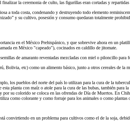
inalizar la ceremonia de culto, las figurillas eran cortadas y repartidas 
iosa a toda costa, condenando y destruyendo todo elemento reminiscente
anizado” y su cultivo, posesión y consumo quedaran totalmente prohibido
ortancia en el México Prehispánico, y que sobrevive ahora en un platil
llamada en México "capeado"), cocinados en caldillo de jitomate.
 semillas de amaranto reventadas mezcladas con miel o piloncillo para 
, Bolivia, etc) como un alimento básico, junto a otros cereales de la m
lo, los pueblos del norte del país lo utilizan para la cura de la tubercu
sta planta con maíz o atole para la cura de las bubas, también para la i
rte y por su colorido se coloca en las ofrendas de Día de Muertos. En Ch
e utiliza como colorante y como forraje para los animales o como plantas
á convirtiendo en un problema para cultivos como el de la soja, debido 