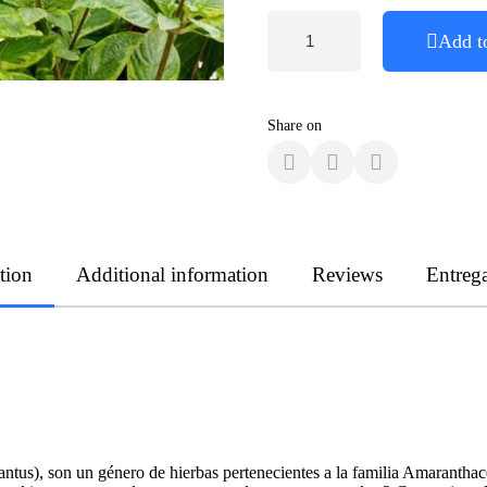
Add t
Share on
tion
Additional information
Reviews
Entreg
ntus), son un género de hierbas pertenecientes a la familia Amaranthace