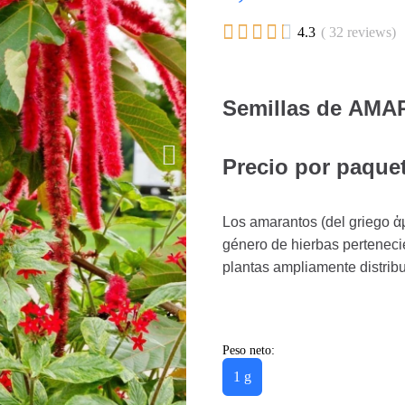





4.3
( 32 reviews)
Semillas de AMA
Precio por paquet
Los amarantos (del griego ἀ
género de hierbas perteneci
plantas ampliamente distrib
Peso neto:
1 g