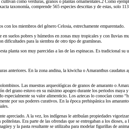
se cultivan como verduras, granos o plantas ornamentales.2 Como ejemplo
acta taxonomía, comprende 565 especies descritas y de estas, solo 113
os con los miembros del género Celosia, estrechamente emparentado.
rece en suelos pobres y húmedos en zonas muy tropicales y con lluvias 
on dificultades para la siembra de otro tipo de gramíneas.
ta planta son muy parecidas a las de las espinacas. Es tradicional su u
ulturas anteriores. En la zona andina, la kiwicha o Amaranthus caudatus
ecolombinos. Las muestras arqueológicas de granos de amaranto o Amara
ión del grano estuvo en su máximo apogeo durante los periodos maya y
o especialmente su valor alimenticio. Los aztecas lo conocían como “huau
ente por sus poderes curativos. En la época prehispánica los amarantos
ales.
e apreciado. A la vez, los indígenas le atribuían propiedades vigorizan
as politeístas. Era parte de las ofrendas que se entregaban a los dioses,
güey y la pasta resultante se utilizaba para modelar figurillas de animal