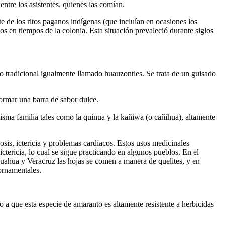
entre los asistentes, quienes las comían.
 de los ritos paganos indígenas (que incluían en ocasiones los
s en tiempos de la colonia. Esta situación prevaleció durante siglos
lo tradicional igualmente llamado huauzontles. Se trata de un guisado
formar una barra de sabor dulce.
isma familia tales como la quinua y la kañiwa (o cañihua), altamente
losis, ictericia y problemas cardiacos. Estos usos medicinales
ctericia, lo cual se sigue practicando en algunos pueblos. En el
ihuahua y Veracruz las hojas se comen a manera de quelites, y en
 ornamentales.
a que esta especie de amaranto es altamente resistente a herbicidas