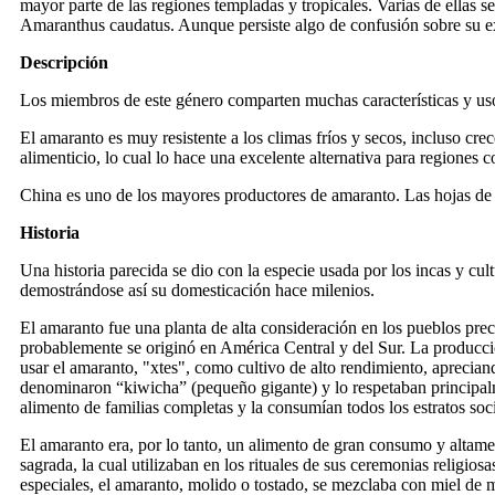
mayor parte de las regiones templadas y tropicales. Varias de ellas 
Amaranthus caudatus. Aunque persiste algo de confusión sobre su ex
Descripción
Los miembros de este género comparten muchas características y us
El amaranto es muy resistente a los climas fríos y secos, incluso c
alimenticio, lo cual lo hace una excelente alternativa para regiones c
China es uno de los mayores productores de amaranto. Las hojas de es
Historia
Una historia parecida se dio con la especie usada por los incas y c
demostrándose así su domesticación hace milenios.
El amaranto fue una planta de alta consideración en los pueblos pr
probablemente se originó en América Central y del Sur. La producc
usar el amaranto, "xtes", como cultivo de alto rendimiento, apreciand
denominaron “kiwicha” (pequeño gigante) y lo respetaban principalm
alimento de familias completas y la consumían todos los estratos soci
El amaranto era, por lo tanto, un alimento de gran consumo y altament
sagrada, la cual utilizaban en los rituales de sus ceremonias religios
especiales, el amaranto, molido o tostado, se mezclaba con miel de ma