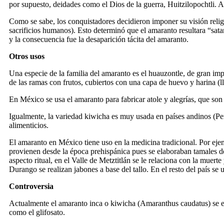
por supuesto, deidades como el Dios de la guerra, Huitzilopochtli. Al f
Como se sabe, los conquistadores decidieron imponer su visión relig
sacrificios humanos). Esto determinó que el amaranto resultara “sat
y la consecuencia fue la desaparición tácita del amaranto.
Otros usos
Una especie de la familia del amaranto es el huauzontle, de gran imp
de las ramas con frutos, cubiertos con una capa de huevo y harina (
En México se usa el amaranto para fabricar atole y alegrías, que son
Igualmente, la variedad kiwicha es muy usada en países andinos (Perú
alimenticios.
El amaranto en México tiene uso en la medicina tradicional. Por ejemp
provienen desde la época prehispánica pues se elaboraban tamales de e
aspecto ritual, en el Valle de Metztitlán se le relaciona con la mue
Durango se realizan jabones a base del tallo. En el resto del país s
Controversia
Actualmente el amaranto inca o kiwicha (Amaranthus caudatus) se est
como el glifosato.