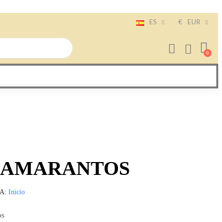
ES
€
EUR
de AMARANTOS
ÍA
Inicio
os