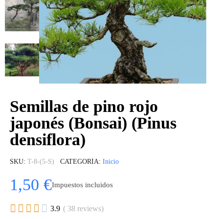
Semillas de pino rojo
japonés (Bonsai) (Pinus
densiflora)
SKU
T-8-(5-S)
CATEGORÍA
Inicio
1,50 €
Impuestos incluidos





3.9
( 38 reviews)