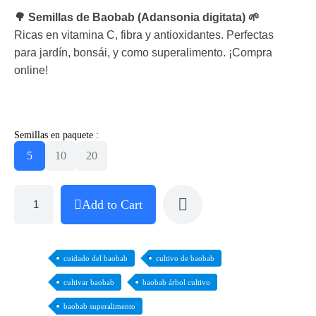
🌳 Semillas de Baobab (Adansonia digitata) 🌱
Ricas en vitamina C, fibra y antioxidantes. Perfectas
para jardín, bonsái, y como superalimento. ¡Compra
online!
Semillas en paquete :
5
10
20
Add to Cart
cuidado del baobab
cultivo de baobab
cultivar baobab
baobab árbol cultivo
baobab superalimento