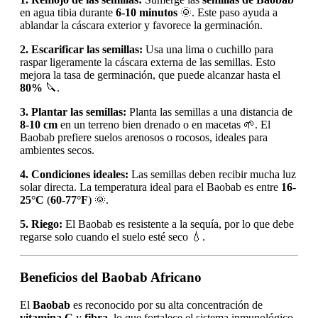
en agua tibia durante
6-10 minutos
🌞. Este paso ayuda a
ablandar la cáscara exterior y favorece la germinación.
2. Escarificar las semillas:
Usa una lima o cuchillo para
raspar ligeramente la cáscara externa de las semillas. Esto
mejora la tasa de germinación, que puede alcanzar hasta el
80%
🔪.
3. Plantar las semillas:
Planta las semillas a una distancia de
8-10 cm
en un terreno bien drenado o en macetas 🌱. El
Baobab prefiere suelos arenosos o rocosos, ideales para
ambientes secos.
4. Condiciones ideales:
Las semillas deben recibir mucha luz
solar directa. La temperatura ideal para el Baobab es entre
16-
25°C
(
60-77°F
) 🌞.
5. Riego:
El Baobab es resistente a la sequía, por lo que debe
regarse solo cuando el suelo esté seco 💧.
Beneficios del Baobab Africano
El
Baobab
es reconocido por su alta concentración de
vitamina C
y
fibra
, lo que fortalece el sistema inmunológico