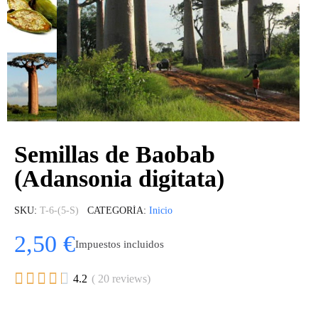
Semillas de Baobab
(Adansonia digitata)
SKU
T-6-(5-S)
CATEGORÍA
Inicio
2,50 €
Impuestos incluidos





4.2
( 20 reviews)