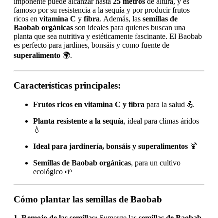
imponente puede alcanzar hasta
25 metros
de altura, y es
famoso por su resistencia a la sequía y por producir frutos
ricos en
vitamina C
y
fibra
. Además, las
semillas de
Baobab orgánicas
son ideales para quienes buscan una
planta que sea nutritiva y estéticamente fascinante. El Baobab
es perfecto para jardines, bonsáis y como fuente de
superalimento
🌍.
Características principales:
Frutos ricos en vitamina C y fibra
para la salud 💪
Planta resistente a la sequía
, ideal para climas áridos
💧
Ideal para jardinería, bonsáis y superalimentos
🍹
Semillas de Baobab orgánicas
, para un cultivo
ecológico 🌱
Cómo plantar las semillas de Baobab
1. Remojo de las semillas:
Sumerge las
semillas de Baobab