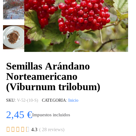
Semillas Arándano
Norteamericano
(Viburnum trilobum)
SKU
V-52-(10-S)
CATEGORÍA
Inicio
2,45 €
Impuestos incluidos





4.3
( 28 reviews)