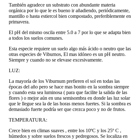
También agradece un substrato con abundante materia
orgánica por lo que le es bueno ir añadiendo, periódicamente,
mantillo o hasta estiercol bien compostado, preferiblemente en
primavera.
El pH del mismo oscila entre 5.0 a 7 por lo que se adapta bien
a todos los suelos comunes.
Esta especie requiere un suelo algo más ácido o neutro que las
otras especies de Viburnos, El mas idóneo es un pH neutro.
Siempre y cuando no se elevase excesivamente.
LUZ:
La mayoría de los Viburnum prefieren el sol en todas las
épocas del año pero se hace mas bonito en la sombra siempre
y cuando esta sea luminosa ( para que facilite la salida de las
flores ) o mejor aún en una semisombra en donde las luz solar
que le llegue sea la de las horas menos fuertes. Si la sombra es
demasiado fuerte podría ser que crezca poco y no de frutos.
TEMPERATURA:
Crece bien en climas suaves , entre los 10ºC y los 25º C ,
húmedos y sobre suelos frescos y pedregosos. Se localiza en