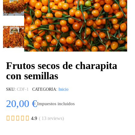
Frutos secos de charapita
con semillas
SKU
CDF-1
CATEGORÍA
Inicio
20,00 €
Impuestos incluidos





4.9
( 13 reviews)