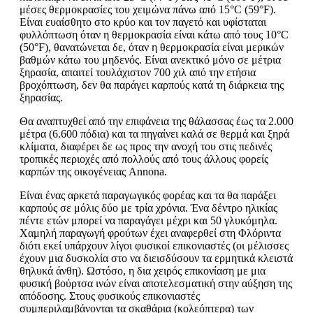
μέσες θερμοκρασίες του χειμώνα πάνω από 15°C (59°F).
Είναι ευαίσθητο στο κρύο και τον παγετό και υφίσταται
φυλλόπτωση όταν η θερμοκρασία είναι κάτω από τους 10°C
(50°F), θανατώνεται δε, όταν η θερμοκρασία είναι μερικών
βαθμών κάτω του μηδενός. Είναι ανεκτικό μόνο σε μέτρια
ξηρασία, απαιτεί τουλάχιστον 700 χιλ από την ετήσια
βροχόπτωση, δεν θα παράγει καρπούς κατά τη διάρκεια της
ξηρασίας.
Θα αναπτυχθεί από την επιφάνεια της θάλασσας έως τα 2.000
μέτρα (6.600 πόδια) και τα πηγαίνει καλά σε θερμά και ξηρά
κλίματα, διαφέρει δε ως προς την ανοχή του στις πεδινές
τροπικές περιοχές από πολλούς από τους άλλους φορείς
καρπών της οικογένειας Annona.
Είναι ένας αρκετά παραγωγικός φορέας και τα θα παράξει
καρπούς σε μόλις δύο με τρία χρόνια. Ένα δέντρο ηλικίας
πέντε ετών μπορεί να παραγάγει μέχρι και 50 γλυκόμηλα.
Χαμηλή παραγωγή φρούτων έχει αναφερθεί στη Φλόριντα
διότι εκεί υπάρχουν λίγοι φυσικοί επικονιαστές (οι μέλισσες
έχουν μια δυσκολία στο να διεισδύσουν τα ερμητικά κλειστά
θηλυκά άνθη). Ωστόσο, η δια χειρός επικονίαση με μια
φυσική βούρτσα ινών είναι αποτελεσματική στην αύξηση της
απόδοσης. Στους φυσικούς επικονιαστές
συμπεριλαμβάνονται τα σκαθάρια (κολεόπτερα) των