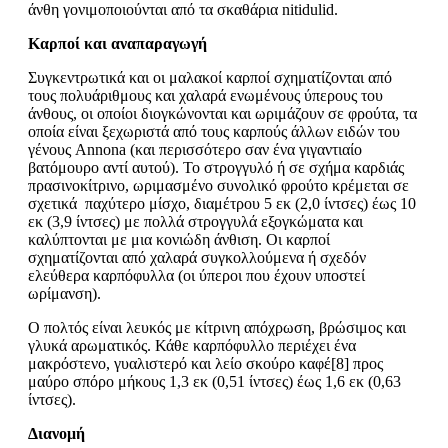
άνθη γονιμοποιούνται από τα σκαθάρια nitidulid.
Καρποί και αναπαραγωγή
Συγκεντρωτικά και οι μαλακοί καρποί σχηματίζονται από
τους πολυάριθμους και χαλαρά ενωμένους ύπερους του
άνθους, οι οποίοι διογκώνονται και ωριμάζουν σε φρούτα, τα
οποία είναι ξεχωριστά από τους καρπούς άλλων ειδών του
γένους Annona (και περισσότερο σαν ένα γιγαντιαίο
βατόμουρο αντί αυτού). Το στρογγυλό ή σε σχήμα καρδιάς
πρασινοκίτρινο, ωριμασμένο συνολικό φρούτο κρέμεται σε
σχετικά παχύτερο μίσχο, διαμέτρου 5 εκ (2,0 ίντσες) έως 10
εκ (3,9 ίντσες) με πολλά στρογγυλά εξογκώματα και
καλύπτονται με μια κονιώδη άνθιση. Οι καρποί
σχηματίζονται από χαλαρά συγκολλούμενα ή σχεδόν
ελεύθερα καρπόφυλλα (οι ύπεροι που έχουν υποστεί
ωρίμανση).
Ο πολτός είναι λευκός με κίτρινη απόχρωση, βρώσιμος και
γλυκά αρωματικός. Κάθε καρπόφυλλο περιέχει ένα
μακρόστενο, γυαλιστερό και λείο σκούρο καφέ[8] προς
μαύρο σπόρο μήκους 1,3 εκ (0,51 ίντσες) έως 1,6 εκ (0,63
ίντσες).
Διανομή