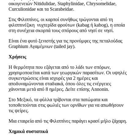
οικογενειών Nitidulidae, Staphylinidae, Chrysomelidae,
Curculionidae και τα Scarabeidae.
Στις Φιλιππίνες, οι καρποί συνήθως τρώγονται από τη
φιλιππινέζικη νυχτερίδα φρούτων (kabag ή kabog), η οποία
στη συνέχεια σκορπά τους σπόρους από νησί σε νησί.
Είναι ένα φυτό ξενιστής για τις προνύμφες της πεταλούδας
Graphium Αγαμέμνων (tailed jay).
Χρήσεις
H θερμότητα που εξάγεται από το λάδι των σπόρων,
χρησιμοποιείται κατά των γεωργικών παρασίτων. Οι υψηλές
συγκεντρώσεις είναι ισχυρές για 2 ημέρες και
αποδυναμώνονται σταδιακά, όπου όλες τις ενέργειες
χάνονται μετά από 8 ημέρες. Δείτε επίσης Annonin.
Στο Μεξικό, τα φύλλα τρίβονται στα πατώματα και
τοποθετούνται στις φωλιές των ορνίθων για να απωθήσουν
τις ψείρες.
Μια εταιρεία από τις Φιλιππίνες παράγει κρασί μήλο ζάχαρη.
Χημικά συστατικά