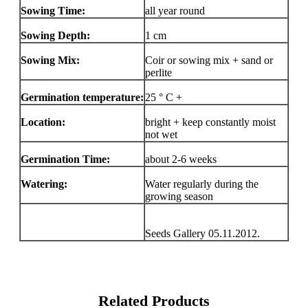
Sowing Time:
all year round
Sowing Depth:
1 cm
Sowing Mix:
Coir or sowing mix + sand or
perlite
Germination temperature:
25 ° C +
Location:
bright + keep constantly moist
not wet
Germination Time:
about 2-6 weeks
Watering:
Water regularly during the
growing season
Seeds Gallery 05.11.2012.
Related Products