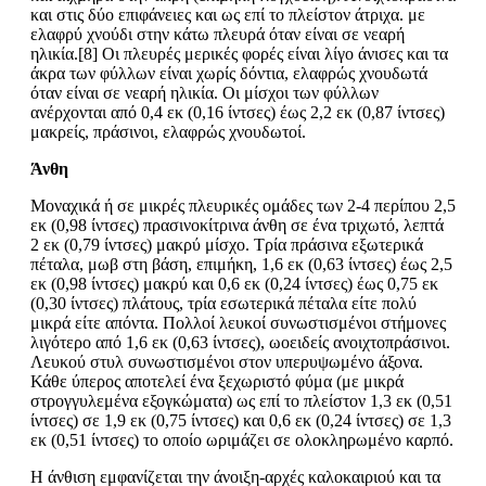
και στις δύο επιφάνειες και ως επί το πλείστον άτριχα. με
ελαφρύ χνούδι στην κάτω πλευρά όταν είναι σε νεαρή
ηλικία.[8] Οι πλευρές μερικές φορές είναι λίγο άνισες και τα
άκρα των φύλλων είναι χωρίς δόντια, ελαφρώς χνουδωτά
όταν είναι σε νεαρή ηλικία. Οι μίσχοι των φύλλων
ανέρχονται από 0,4 εκ (0,16 ίντσες) έως 2,2 εκ (0,87 ίντσες)
μακρείς, πράσινοι, ελαφρώς χνουδωτοί.
Άνθη
Μοναχικά ή σε μικρές πλευρικές ομάδες των 2-4 περίπου 2,5
εκ (0,98 ίντσες) πρασινοκίτρινα άνθη σε ένα τριχωτό, λεπτά
2 εκ (0,79 ίντσες) μακρύ μίσχο. Τρία πράσινα εξωτερικά
πέταλα, μωβ στη βάση, επιμήκη, 1,6 εκ (0,63 ίντσες) έως 2,5
εκ (0,98 ίντσες) μακρύ και 0,6 εκ (0,24 ίντσες) έως 0,75 εκ
(0,30 ίντσες) πλάτους, τρία εσωτερικά πέταλα είτε πολύ
μικρά είτε απόντα. Πολλοί λευκοί συνωστισμένοι στήμονες
λιγότερο από 1,6 εκ (0,63 ίντσες), ωοειδείς ανοιχτοπράσινοι.
Λευκού στυλ συνωστισμένοι στον υπερυψωμένο άξονα.
Κάθε ύπερος αποτελεί ένα ξεχωριστό φύμα (με μικρά
στρογγυλεμένα εξογκώματα) ως επί το πλείστον 1,3 εκ (0,51
ίντσες) σε 1,9 εκ (0,75 ίντσες) και 0,6 εκ (0,24 ίντσες) σε 1,3
εκ (0,51 ίντσες) το οποίο ωριμάζει σε ολοκληρωμένο καρπό.
Η άνθιση εμφανίζεται την άνοιξη-αρχές καλοκαιριού και τα