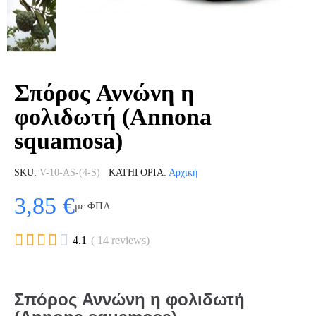
Σπόρος Αννώνη η
φολιδωτή (Annona
squamosa)
SKU
V-10-AS-(4-S)
ΚΑΤΗΓΟΡΊΑ
Αρχική
3,85 €
με ΦΠΑ





4.1
( 14 reviews)
Σπόρος Αννώνη η φολιδωτή