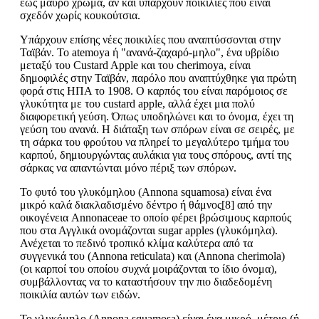
έως μαύρο χρώμα, αν και υπάρχουν ποικιλίες που είναι
σχεδόν χωρίς κουκούτσια.
Υπάρχουν επίσης νέες ποικιλίες που αναπτύσσονται στην
Ταϊβάν. Το atemoya ή "ανανά-ζαχαρό-μηλο", ένα υβρίδιο
μεταξύ του Custard Apple και του cherimoya, είναι
δημοφιλές στην Ταϊβάν, παρόλο που αναπτύχθηκε για πρώτη
φορά στις ΗΠΑ το 1908. Ο καρπός του είναι παρόμοιος σε
γλυκύτητα με του custard apple, αλλά έχει μια πολύ
διαφορετική γεύση. Όπως υποδηλώνει και το όνομα, έχει τη
γεύση του ανανά. Η διάταξη των σπόρων είναι σε σειρές, με
τη σάρκα του φρούτου να πληρεί το μεγαλύτερο τμήμα του
καρπού, δημιουργώντας αυλάκια για τους σπόρους, αντί της
σάρκας να απαντώνται μόνο πέριξ των σπόρων.
Το φυτό του γλυκόμηλου (Annona squamosa) είναι ένα
μικρό καλά διακλαδισμένο δέντρο ή θάμνος[8] από την
οικογένεια Annonaceae το οποίο φέρει βρώσιμους καρπούς
που στα Αγγλικά ονομάζονται sugar apples (γλυκόμηλα).
Ανέχεται το πεδινό τροπικό κλίμα καλύτερα από τα
συγγενικά του (Annona reticulata) και (Annona cherimola)
(οι καρποί του οποίου συχνά μοιράζονται το ίδιο όνομα),
συμβάλλοντας να το καταστήσουν την πιο διαδεδομένη
ποικιλία αυτών των ειδών.
Το γλυκόμηλο (Annona squamosa) είναι ένα μικρό, μέτριο (ή