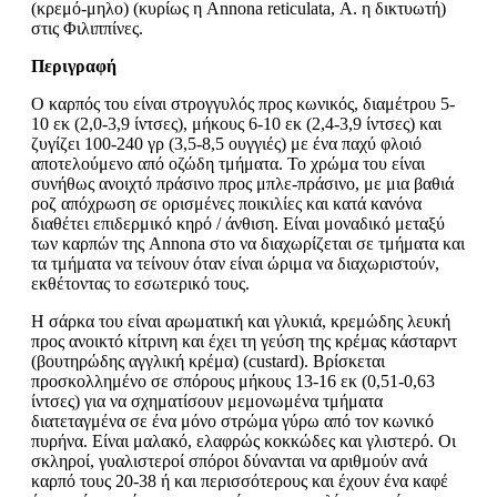
(κρεμό-μηλο) (κυρίως η Annona reticulata, Α. η δικτυωτή)
στις Φιλιππίνες.
Περιγραφή
Ο καρπός του είναι στρογγυλός προς κωνικός, διαμέτρου 5-
10 εκ (2,0-3,9 ίντσες), μήκους 6-10 εκ (2,4-3,9 ίντσες) και
ζυγίζει 100-240 γρ (3,5-8,5 ουγγιές) με ένα παχύ φλοιό
αποτελούμενο από οζώδη τμήματα. Το χρώμα του είναι
συνήθως ανοιχτό πράσινο προς μπλε-πράσινο, με μια βαθιά
ροζ απόχρωση σε ορισμένες ποικιλίες και κατά κανόνα
διαθέτει επιδερμικό κηρό / άνθιση. Είναι μοναδικό μεταξύ
των καρπών της Annona στο να διαχωρίζεται σε τμήματα και
τα τμήματα να τείνουν όταν είναι ώριμα να διαχωριστούν,
εκθέτοντας το εσωτερικό τους.
Η σάρκα του είναι αρωματική και γλυκιά, κρεμώδης λευκή
προς ανοικτό κίτρινη και έχει τη γεύση της κρέμας κάσταρντ
(βουτηρώδης αγγλική κρέμα) (custard). Βρίσκεται
προσκολλημένο σε σπόρους μήκους 13-16 εκ (0,51-0,63
ίντσες) για να σχηματίσουν μεμονωμένα τμήματα
διατεταγμένα σε ένα μόνο στρώμα γύρω από τον κωνικό
πυρήνα. Είναι μαλακό, ελαφρώς κοκκώδες και γλιστερό. Οι
σκληροί, γυαλιστεροί σπόροι δύνανται να αριθμούν ανά
καρπό τους 20-38 ή και περισσότερους και έχουν ένα καφέ