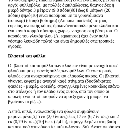
αργό) φυλλοβόλο, με πολλές διακλαδώσεις, θαμνοειδές ή
μικρό δέντρο 3 μέτρων (9,8 πόδια)[8] έως 8 μέτρων (26
πόδια) ψηλό[10] είναι παρόμοιο με το γουανάμπανα
(soursop) (στυφό βούτημα) (Annona muricata) με μιας
ευρείας, ανοικτής κόμης ή ακανόνιστα απλωμένα κλαδιά και
ένα κοντό κορμό σύντομο, χωρίς ενίσχυση στη βάση του. Ο
καρπός του γλυκόμηλου (A. squamosa) έχει έναν πολύ
νόστιμο λευκώδη πολτό και είναι δημοφιλές στις τροπικές
αγορές.
Βλαστοί και φύλλα
Οι βλαστοί και τα φύλλα των κλαδιών είναι με ανοιχτό καφέ
φλοιό και με εμφανείς ουλές των φύλλων. Ο εσωτερικός
φλοιός είναι ανοιχτοκίτρινος και ελαφρώς πικρός. Οι βλαστοί
γίνονται καφετί με ανοιχτά καφέ στίγματα (δυσδιάκριτες
φακίδες - μικρές, ωοειδής, στρογγυλεμένες κουκκίδες επάνω
στο στέλεχος ή τον κλάδο ενός φυτού, από τον οποίο οι
υποκείμενοι ιστοί μπορούν να προεξέχουν ή μπορεί να
βγαίνουν οι ρίζες).
Λεπτά, απλά, εναλλασσόμενα φύλλα συμβαίνουν
μεμονωμένα[5] 5 εκ (2,0 ίντσες) έως 17 εκ (6,7 ίντσες) και 2
εκ (0,79 ίντσες)[10] 6 εκ (2,4 in), στρογγυλεμένα στη βάση
και αιχμηρά στην άκρη (επιμήκη-λογχοειδή). Ανοιχτοπράσινα