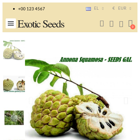
EL
€
EUR
+00 123 4567
Exotic Seeds