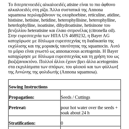
Το διτερπενοειδές αλκαλοειδές atisine είναι το πιο άφθονο
αλκαλοειδές στη ρίζα. Άλλα συστατικά της Annona
squamosa περιλαμβάνουν τις oxophoebine, reticuline, atidine,
histisine, hetisine, hetidine, heterophyllisine, heterophylline,
heterlophylline, isoatisine, dihydroatisine, hetisinone του
βενζολίου heteratisine και έλαιο σιτρονέλας (citronella oil).
Στην ευρεσιτεχνία των ΗΠΑ US 4689232, η Bayer AG
κατοχύρωσε με δίπλωμα ευρεσιτεχνίας τη διαδικασία της
εκχύλισης και της μοριακής ταυτότητας της squamocin. Αυτό
το μόριο είναι γνωστό ως annonaceous acetogenin. Η Bayer
καταχώρησε με δίπλωμα ευρεσιτεχνίας και τη χρήση του ως
βιοζιζανιοκτόνο. Πολλοί άλλοι έχουν βρει άλλα acetogenins
στα εκχυλίσματα των σπόρων, του φλοιού και των φύλλων[
της Αννώνης της φολιδωτής (Annona squamosa).
Sowing Instructions
Propagation:
Seeds / Cuttings
Pretreat:
pour hot water over the seeds +
soak about 24 h
Stratification:
0