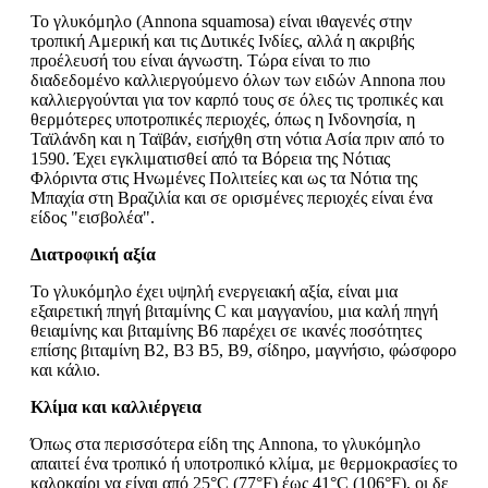
Το γλυκόμηλο (Annona squamosa) είναι ιθαγενές στην
τροπική Αμερική και τις Δυτικές Ινδίες, αλλά η ακριβής
προέλευσή του είναι άγνωστη. Τώρα είναι το πιο
διαδεδομένο καλλιεργούμενο όλων των ειδών Annona που
καλλιεργούνται για τον καρπό τους σε όλες τις τροπικές και
θερμότερες υποτροπικές περιοχές, όπως η Ινδονησία, η
Ταϊλάνδη και η Ταϊβάν, εισήχθη στη νότια Ασία πριν από το
1590. Έχει εγκλιματισθεί από τα Βόρεια της Νότιας
Φλόριντα στις Ηνωμένες Πολιτείες και ως τα Νότια της
Μπαχία στη Βραζιλία και σε ορισμένες περιοχές είναι ένα
είδος "εισβολέα".
Διατροφική αξία
Το γλυκόμηλο έχει υψηλή ενεργειακή αξία, είναι μια
εξαιρετική πηγή βιταμίνης C και μαγγανίου, μια καλή πηγή
θειαμίνης και βιταμίνης Β6 παρέχει σε ικανές ποσότητες
επίσης βιταμίνη Β2, Β3 Β5, Β9, σίδηρο, μαγνήσιο, φώσφορο
και κάλιο.
Κλίμα και καλλιέργεια
Όπως στα περισσότερα είδη της Annona, το γλυκόμηλο
απαιτεί ένα τροπικό ή υποτροπικό κλίμα, με θερμοκρασίες το
καλοκαίρι να είναι από 25°C (77°F) έως 41°C (106°F), οι δε