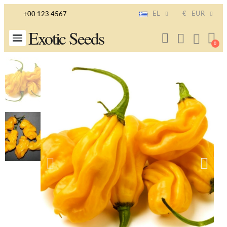
EL
€
EUR
+00 123 4567
Exotic Seeds