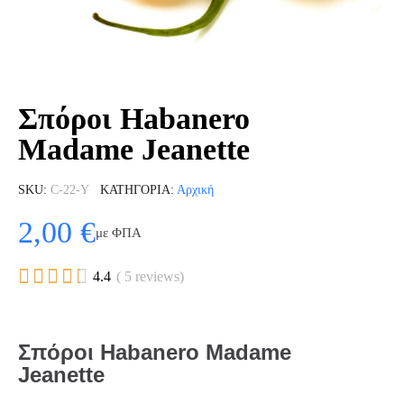
Σπόροι Habanero
Madame Jeanette
SKU
C-22-Y
ΚΑΤΗΓΟΡΊΑ
Αρχική
2,00 €
με ΦΠΑ





4.4
( 5 reviews)
Σπόροι Habanero Madame
Jeanette