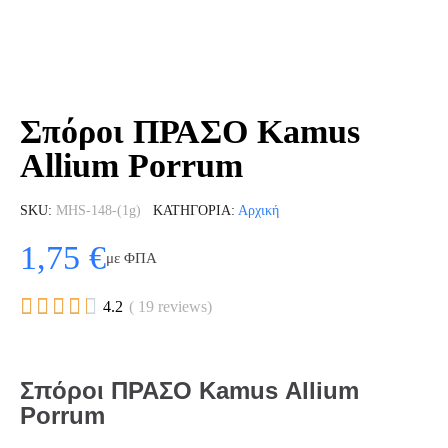
Σπόροι ΠΡΑΣΟ Kamus
Allium Porrum
SKU
MHS-148-(1g)
ΚΑΤΗΓΟΡΊΑ
Αρχική
1,75 €
με ΦΠΑ





4.2
( 19 reviews)
Σπόροι ΠΡΑΣΟ Kamus Allium
Porrum