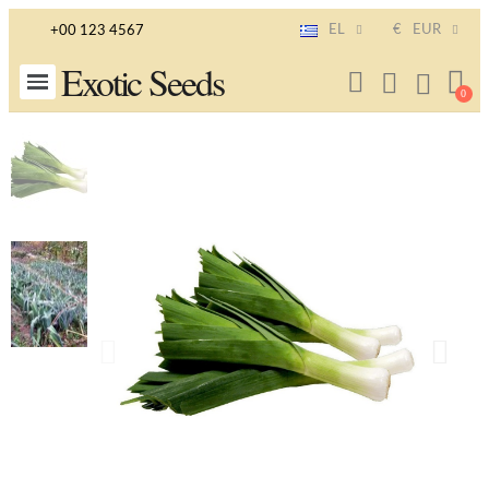
EL
€
EUR
+00 123 4567
Exotic Seeds