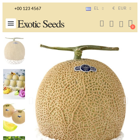
EL
€
EUR
+00 123 4567
Exotic Seeds