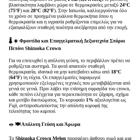
βλαστικότητα λαμβάνει χώρα σε θερμοκρασίες μεταξύ
24°C
(
75°F
) και
28°C
(
82°F
). Στην Ιαπωνία, καλλιεργούνται όλο
το χρόνο σε προηγμένα γυάλινα θερμοκήπια όπου η
θερμοκρασία και η υγρασία ρυθμίζονται επιμελώς για να
εξασφαλίζουν σταθερή ποιότητα ανεξάρτητα από την εποχή.
🌡️ ☀️ Φροντίδα και Επαγγελματική Δεξιοτεχνία
Σπόροι
Πεπόνι Shizuoka Crown
Για να επιτευχθεί η απόλυτη γεύση, το περιβάλλον πρέπει να
ρυθμίζεται αυστηρά. Τα φυτά απαιτούν σταθερή
θερμοκρασία, ιδανικά να μην κατεβαίνει κάτω από
18°C
(
64°F
) τη νύχτα. Οι επαγγελματίες παραγωγοί
χρησιμοποιούν εξελιγμένες τεχνικές που μεταβιβάζονται από
γενιά σε γενιά. Πριν λάβει την επίσημη σφραγίδα του crown,
κάθε πεπόνι ελέγχεται για περιεκτικότητα σε ζάχαρη, σχήμα
και μοτίβο δικτυώματος. Το κορυφαίο
1%
αξιολογείται ως
Fuji, αντιπροσωπεύοντας την απόλυτη κορυφή της
τελειότητας του καρπού.
🥗 🍽️ Απόλυτη Γεύση και Άρωμα
Το
Shizuoka Crown Melon
προσφέρει άφθονο χυμό και μια