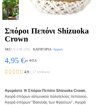
Σπόροι Πεπόνι Shizuoka
Crown
SKU
V-2-SC-(5S)
ΚΑΤΗΓΟΡΊΑ
Αρχική
4,95 €
με ΦΠΑ





4.9
( 17 reviews)
Αγοράστε 🍈 Σπόροι Πεπόνι Shizuoka Crown
,
Αγορά σπόρων ιαπωνικού πολυτελούς πεπονιού,
Αγορά σπόρων "Βασιλιάς των Φρούτων", Αγορά