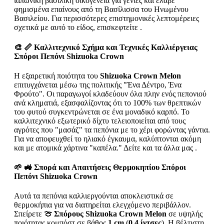
ιαπωνική βασιλική οικογένεια για γενιές και έλαβε
φημισμένα επαίνους από τη Βασίλισσα του Ηνωμένου
Βασιλείου. Για περισσότερες επιστημονικές λεπτομέρειες
σχετικά με αυτό το είδος, επισκεφτείτε .
🎨 📏 Καλλιτεχνικό Σχήμα και Τεχνικές Καλλιέργειας
Σπόροι Πεπόνι Shizuoka Crown
Η εξαιρετική ποιότητα του
Shizuoka Crown Melon
επιτυγχάνεται μέσω της πολιτικής "Ένα Δέντρο, Ένα
Φρούτο". Οι παραγωγοί κλαδεύουν όλα πλην ενός πεπονιού
ανά κληματιά, εξασφαλίζοντας ότι το 100% των θρεπτικών
του φυτού συγκεντρώνεται σε ένα μοναδικό καρπό. Το
καλλιτεχνικό εξωτερικό δίχτυ τελειοποιείται από τους
αγρότες που "μασάζ" τα πεπόνια με το χέρι φορώντας γάντια.
Για να αποφευχθεί το ηλιακό έγκαυμα, καλύπτονται ακόμη
και με ατομικά χάρτινα "καπέλα." Δείτε και τα άλλα μας .
🌱 🚜 Σπορά και Απαιτήσεις Θερμοκηπίου
Σπόροι
Πεπόνι Shizuoka Crown
Αυτά τα πεπόνια καλλιεργούνται αποκλειστικά σε
θερμοκήπια για να διατηρείται ελεγχόμενο περιβάλλον.
Σπείρετε
🍈 Σπόρους Shizuoka Crown Melon
σε υψηλής
ποιότητας κομπόστ σε βάθος
1 cm
(
0,4 ίντσες
). Η βέλτιστη