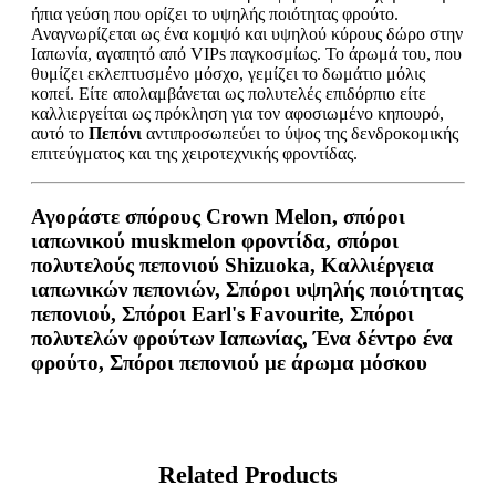
ήπια γεύση που ορίζει το υψηλής ποιότητας φρούτο.
Αναγνωρίζεται ως ένα κομψό και υψηλού κύρους δώρο στην
Ιαπωνία, αγαπητό από VIPs παγκοσμίως. Το άρωμά του, που
θυμίζει εκλεπτυσμένο μόσχο, γεμίζει το δωμάτιο μόλις
κοπεί. Είτε απολαμβάνεται ως πολυτελές επιδόρπιο είτε
καλλιεργείται ως πρόκληση για τον αφοσιωμένο κηπουρό,
αυτό το
Πεπόνι
αντιπροσωπεύει το ύψος της δενδροκομικής
επιτεύγματος και της χειροτεχνικής φροντίδας.
Αγοράστε σπόρους Crown Melon, σπόροι
ιαπωνικού muskmelon φροντίδα, σπόροι
πολυτελούς πεπονιού Shizuoka, Καλλιέργεια
ιαπωνικών πεπονιών, Σπόροι υψηλής ποιότητας
πεπονιού, Σπόροι Earl's Favourite, Σπόροι
πολυτελών φρούτων Ιαπωνίας, Ένα δέντρο ένα
φρούτο, Σπόροι πεπονιού με άρωμα μόσκου
Related Products