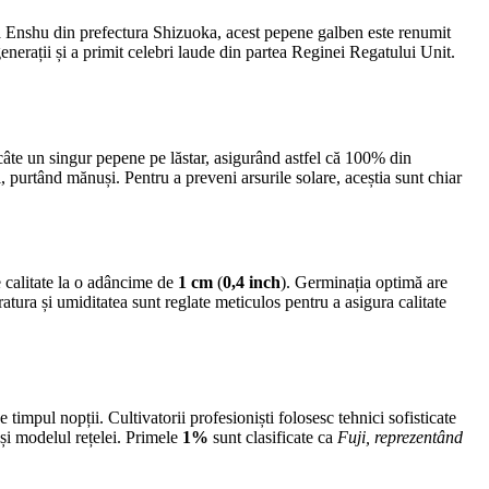
a Enshu din prefectura Shizuoka, acest pepene galben este renumit
nerații și a primit celebri laude din partea Reginei Regatului Unit.
 câte un singur pepene pe lăstar, asigurând astfel că 100% din
, purtând mănuși. Pentru a preveni arsurile solare, aceștia sunt chiar
 calitate la o adâncime de
1 cm
(
0,4 inch
). Germinația optimă are
atura și umiditatea sunt reglate meticulos pentru a asigura calitate
pe timpul nopții. Cultivatorii profesioniști folosesc tehnici sofisticate
 și modelul rețelei. Primele
1%
sunt clasificate ca
Fuji, reprezentând