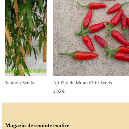
li Seeds
True Lavender Seeds
ARE RAPIDA
VIZUALIZARE RAPIDA
2,00 €
Magazin de seminte exotice