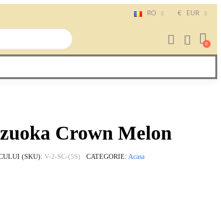
RO
€
EUR
izuoka Crown Melon
CULUI (SKU)
V-2-SC-(5S)
CATEGORIE
Acasa