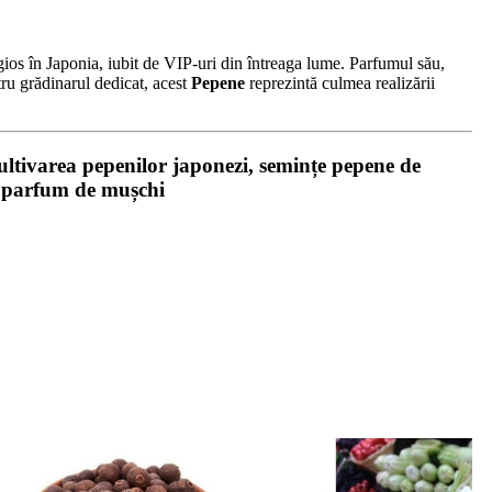
igios în Japonia, iubit de VIP-uri din întreaga lume. Parfumul său,
tru grădinarul dedicat, acest
Pepene
reprezintă culmea realizării
tivarea pepenilor japonezi, semințe pepene de
cu parfum de mușchi