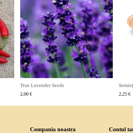
Semințe de ienibahar (Pimenta dioica)
VIZUALIZARE RAPIDA
2,25 €
2,50 €
Compania noastra
Contul ta