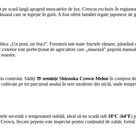
t pe scară largă apogeul muscatelor de lux. Crescut exclusiv în regiune
asă care se topește în gură. A fost oferit familiei regale japoneze de ge
itica „Un pom, un fruct”. Fermierii taie toate fructele rămase, păstrând
ic exterior este perfecționat de agricultori care „masează” pepenii manual
e noastre.
iu controlat. Sădiți
🍈 semințe Shizuoka Crown Melon
în compost de
t cultivate pe tot parcursul anului în sere moderne din sticlă, unde temper
tele necesită o temperatură stabilă, ideal să nu scadă sub
18°C
(
64°F
) 
ial Crown, fiecare pepene este inspectat pentru conținutul de zahăr, formă