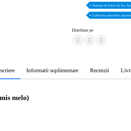
Semințe de fructe de lux Ja
Cultivarea pepenilor japonez
Distribuie pe
scriere
Informatii suplimentare
Recenzii
Livr
mis melo)