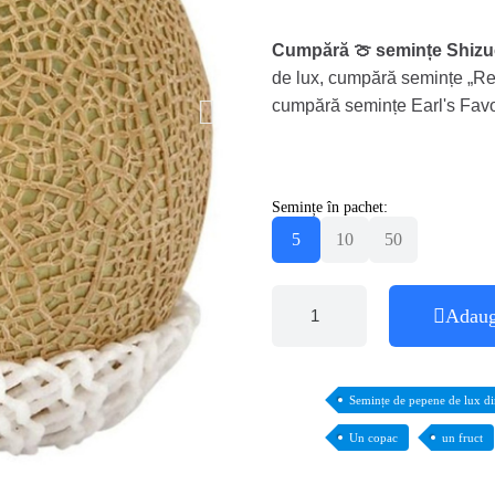
Cumpără 🍈 semințe Shiz
de lux, cumpără semințe „Re
cumpără semințe Earl's Favo
Semințe în pachet:
5
10
50
Adaug
Semințe de pepene de lux di
Un copac
un fruct