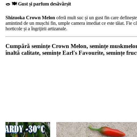
🥗 🍽️ Gust și parfum desăvârșit
Shizuoka Crown Melon
oferă mult suc și un gust fin care definește
amintind de un mușchi fin, umple camera imediat ce este tăiat. Fie că 
horticole și a îngrijirii artizanale.
Cumpără semințe Crown Melon, semințe muskmelon jap
înaltă calitate, semințe Earl's Favourite, semințe f