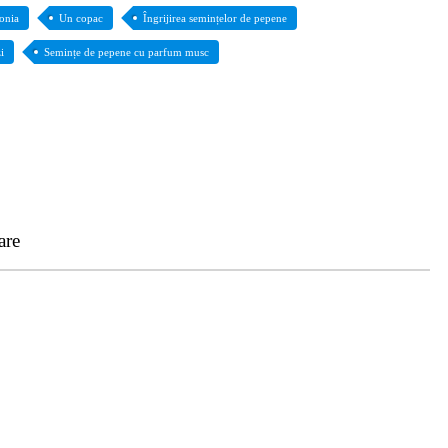
ponia
Un copac
Îngrijirea semințelor de pepene
i
Semințe de pepene cu parfum musc
are