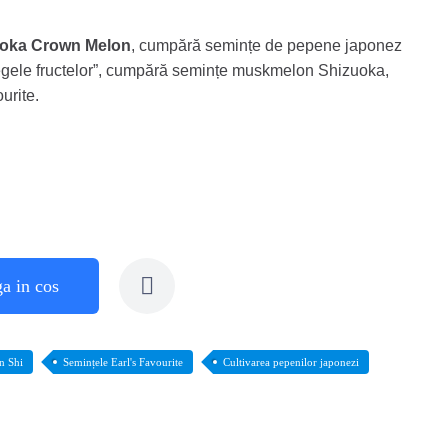
uoka Crown Melon
, cumpără semințe de pepene japonez
gele fructelor”, cumpără semințe muskmelon Shizuoka,
urite.
a in cos
n Shi
Semințele Earl's Favourite
Cultivarea pepenilor japonezi