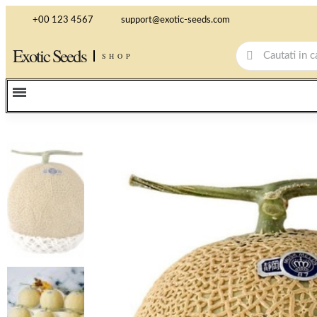
+00 123 4567
support@exotic-seeds.com
Exotic Seeds
SHOP