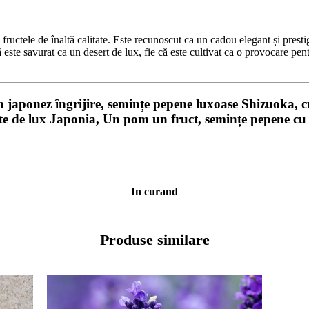
 fructele de înaltă calitate. Este recunoscut ca un cadou elegant și prest
este savurat ca un desert de lux, fie că este cultivat ca o provocare pen
onez îngrijire, semințe pepene luxoase Shizuoka, cul
ructe de lux Japonia, Un pom un fruct, semințe pepene 
In curand
Produse similare