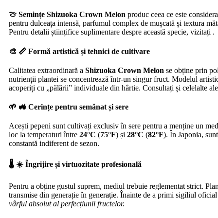
🍈 Semințe Shizuoka Crown Melon
produc ceea ce este considera
pentru dulceața intensă, parfumul complex de mușcată și textura mătăso
Pentru detalii științifice suplimentare despre această specie, vizitați .
🎨 📏 Formă artistică și tehnici de cultivare
Calitatea extraordinară a
Shizuoka Crown Melon
se obține prin pol
nutrienții plantei se concentrează într-un singur fruct. Modelul artist
acoperiți cu „pălării” individuale din hârtie. Consultați și celelalte al
🌱 🚜 Cerințe pentru semănat și sere
Acești pepeni sunt cultivați exclusiv în sere pentru a menține un med
loc la temperaturi între
24°C
(
75°F
) și
28°C
(
82°F
). În Japonia, sun
constantă indiferent de sezon.
🌡️ ☀️ Îngrijire și virtuozitate profesională
Pentru a obține gustul suprem, mediul trebuie reglementat strict. Plan
transmise din generație în generație. Înainte de a primi sigiliul ofic
vârful absolut al perfecțiunii fructelor.