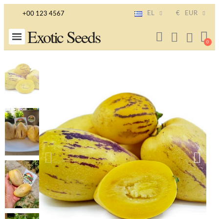
EL
€
EUR
+00 123 4567
Exotic Seeds