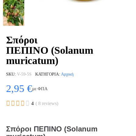
Σπόροι
ΠΕΠΙΝΟ (Solanum
muricatum)
SKU
V-59-5S
ΚΑΤΗΓΟΡΊΑ
Αρχική
2,95 €
με ΦΠΑ





4
( 8 reviews)
Σπόροι ΠΕΠΙΝΟ (Solanum