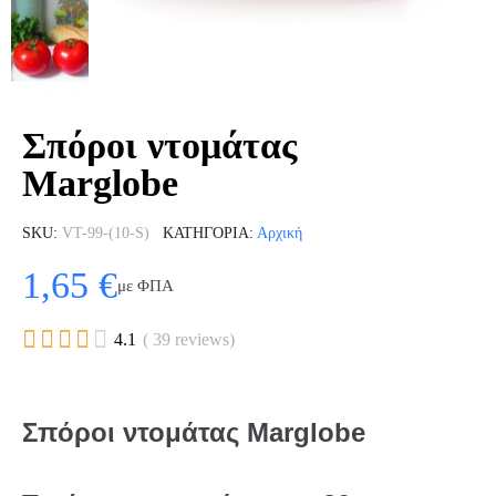
Σπόροι ντομάτας
Marglobe
SKU
VT-99-(10-S)
ΚΑΤΗΓΟΡΊΑ
Αρχική
1,65 €
με ΦΠΑ





4.1
( 39 reviews)
Σπόροι ντομάτας Marglobe