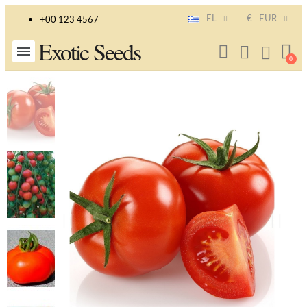
EL
€
EUR
+00 123 4567
Exotic Seeds