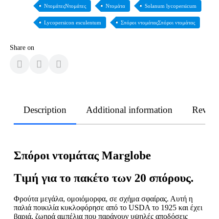
ΝτομάτεςΝτομάτες
Ντομάτα
Solanum lycopersicum
Lycopersicon esculentum
Σπόροι ντομάταςΣπόροι ντομάτας
Share on
Description
Additional information
Revie
Σπόροι ντομάτας Marglobe
Τιμή για το πακέτο των 20 σπόρους.
Φρούτα μεγάλα, ομοιόμορφα, σε σχήμα σφαίρας. Αυτή η
παλιά ποικιλία κυκλοφόρησε από το USDA το 1925 και έχει
βαριά, ζωηρά αμπέλια που παράγουν υψηλές αποδόσεις