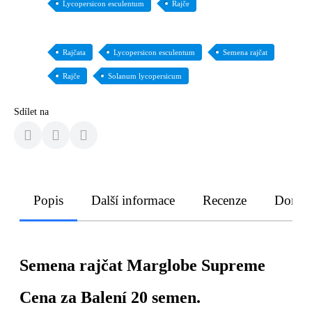
Lycopersicon esculentum
Rajče
Rajčata
Lycopersicon esculentum
Semena rajčat
Rajče
Solanum lycopersicum
Sdílet na
Popis
Další informace
Recenze
Doruče
Semena rajčat Marglobe Supreme
Cena za Balení 20 semen.