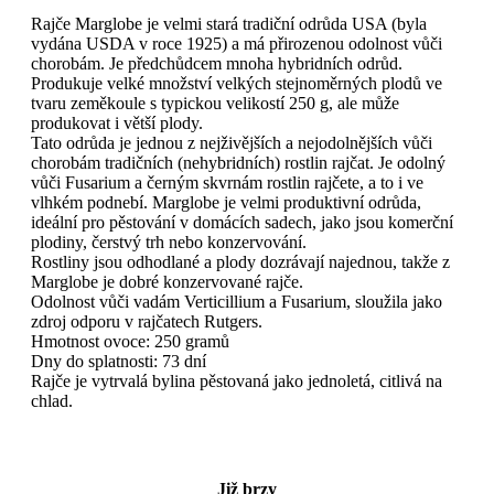
Rajče Marglobe je velmi stará tradiční odrůda USA (byla
vydána USDA v roce 1925) a má přirozenou odolnost vůči
chorobám. Je předchůdcem mnoha hybridních odrůd.
Produkuje velké množství velkých stejnoměrných plodů ve
tvaru zeměkoule s typickou velikostí 250 g, ale může
produkovat i větší plody.
Tato odrůda je jednou z nejživějších a nejodolnějších vůči
chorobám tradičních (nehybridních) rostlin rajčat. Je odolný
vůči Fusarium a černým skvrnám rostlin rajčete, a to i ve
vlhkém podnebí. Marglobe je velmi produktivní odrůda,
ideální pro pěstování v domácích sadech, jako jsou komerční
plodiny, čerstvý trh nebo konzervování.
Rostliny jsou odhodlané a plody dozrávají najednou, takže z
Marglobe je dobré konzervované rajče.
Odolnost vůči vadám Verticillium a Fusarium, sloužila jako
zdroj odporu v rajčatech Rutgers.
Hmotnost ovoce: 250 gramů
Dny do splatnosti: 73 dní
Rajče je vytrvalá bylina pěstovaná jako jednoletá, citlivá na
chlad.
Již brzy