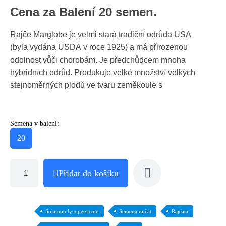
Cena za Balení 20 semen.
Rajče Marglobe je velmi stará tradiční odrůda USA
(byla vydána USDA v roce 1925) a má přirozenou
odolnost vůči chorobám. Je předchůdcem mnoha
hybridních odrůd. Produkuje velké množství velkých
stejnoměrných plodů ve tvaru zeměkoule s
Semena v balení:
20
Přidat do košíku
Solanum lycopersicum
Semena rajčat
Rajčata