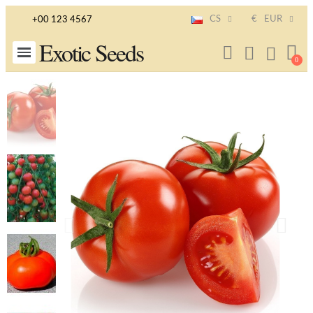
CS
€
EUR
+00 123 4567
Exotic Seeds