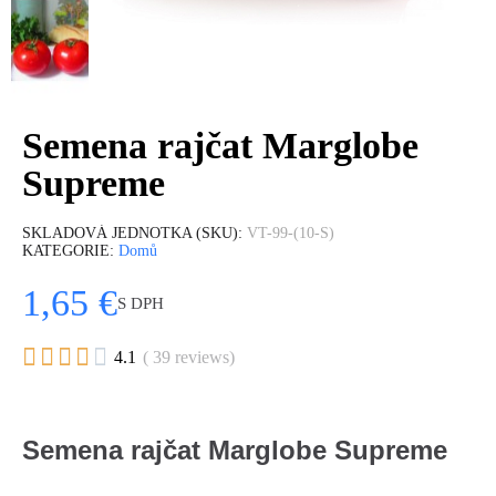
Semena rajčat Marglobe
Supreme
SKLADOVÁ JEDNOTKA (SKU)
VT-99-(10-S)
KATEGORIE
Domů
1,65 €
S DPH





4.1
( 39 reviews)
Semena rajčat Marglobe Supreme