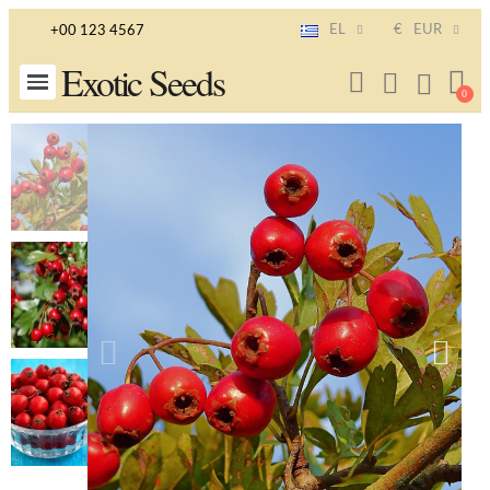
EL
€
EUR
+00 123 4567
Exotic Seeds