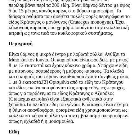
περιλαμβάνει περί τα 200 είδη. Είναι θάμνος-δέντρο με ύψος
5 με 15 μέτρα, κοινός κυρίως στο βόρειο ημισφαίριο. Τα
διάφορα ονόματα που διαθέτει πολλές φορές περιγράφουν το
είδος Κράταιγος ο μονόγυνος (Crataegus monogyna). Έχει
κόκκινους καρπούς που χρησιμοποιούνται στην εναλλακτική
ιατρική ως τονωτικά του κυκλοφορικού συστήματος.
Περιγραφή
Είναι θάμνος ή μικρό δέντρο με λοβωτά φύλλα. Ανθίζει το
Μάιο και τον Ιούνιο. Οι καρποί του είναι ωοειδείς, με μήκος
8 με 12 εκατοστά και έχουν κόκκινο χρώμα. Υπάρχουν είδη
με κίτρινους, ασπριδερούς ή μαύρους καρπούς. Τα κλαδιά
και ο κορμός του φέρουν αγκάθια που έχουν συνήθως μήκος
1 με 3 εκατοστά.[2] Ορισμένα από τα είδη του Κράταιγου
και ιδίως εκείνα που φύονται στις παραμεσόγειες περιοχές,
όπως για παράδειγμα το είδος Κράταιγος ο Αζαρόλος
(Crataegus azarolus) είναι εξαιρετικά ανθεκτικά στην
ξηρασία.Τα πλείστα είδη του γένους Κράταιγος είναι δέντρα
ή θάμνοι ακανθοφόροι, ορισμένα είδη χρησιμοποιούνται ως
καλλωπιστικά φυτά, άλλα για τον εμβολιασμό οπωροφόρων
όπως η αχλαδιά ή η μουσμουλιά.
Είδη