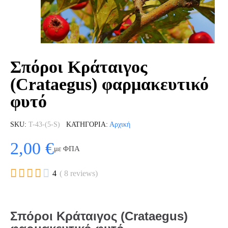
Σπόροι Κράταιγος
(Crataegus) φαρμακευτικό
φυτό
SKU
T-43-(5-S)
ΚΑΤΗΓΟΡΊΑ
Αρχική
2,00 €
με ΦΠΑ





4
( 8 reviews)
Σπόροι Κράταιγος (Crataegus)