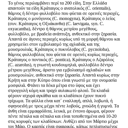
Το γένος περιλαμβάνει περί τα 200 είδη. Στην Ελλάδα
απαντούν τα είδη Κράταιγος ο ανατολικός (C. orientalis),
θάμνος ή δέντρο φυλλοβόλο που φύεται σε ορεινές περιοχές,
Κράταιγος ο μονόγυνος (C. monogyna), Κράταιγος ο λείος
(συν. Κράταιγος η Οξυάκανθα) (C. laevigata, syn. C.
oxyacantha), δέντρο ή θάμνος μετρίου μεγέθους,
φυλλοβόλο, με βραδεία ανάπτυξη, ανθεκτικό στην ξηρασία.
Απαντά σε άγονες περιοχές κυρίως υπό τη μορφή θάμνου και
χρησιμεύει στον εμβολιασμό της αχλαδιάς και της
μουσμουλιάς. Κράταιγος ο πυκνόλοβος (C. pycnoloba),
θάμνος φυλλοβόλος που φύεται σε ορεινές κυρίως περιοχές,
Κράταιγος ο ποντικός (C. pontica), Κράταιγος ο Αζαρόλος
(C. azarolus), η γνωστή κουδουμηλιά, φυλλοβόλο δέντρο
μέτριου μεγέθους, άριστο για εμβολιασμό αχλαδιών και
μουσμουλιών, ανθεκτικό στην ξηρασία. Απαντά κυρίως στην
Κρήτη και στην Κύπρο όπου είναι γνωστό με την ονομασία
μοσφιλιά. Φτάνει τα δέκα μέτρα στο ύψος και έχει
στρογγυλή κόμη και τραχύ αυλακωτό φλοιό. Τα κλαδιά
φέρουν ισχυρά αγκάθια και οι κλαδίσκοι έχουν πυκνό
τρίχωμα. Τα φύλλα είναι κατ΄ εναλλαγή, απλά, λοβωτά, ή
σφηνοειδή με τρεις μέχρι πέντε λοβούς, χνοώδη ή γυμνά. Τα
άνθη είναι ερμαφρόδιτα, λευκά, με έντονο άρωμα, φέρουν
πέντε πέταλα και σέπαλα και είναι τοποθετημένα ανά 10-20
στις κορυφές των κλαδίσκων. Ανθίζει από τον Μάρτιο μέχρι
τον Μάιο. Ο καρπός είναι σφαιρικός, κάπως πεπλατυσμένος