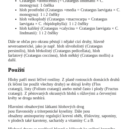
Crataegus ×domicensis (= Crataegus lindmanii × C.
monogyna): 1 čnělka
hloh prostřední (Crataegus ×media = Crataegus laevigata × C.
monogyna): 1 i 2 čnělky
hloh velkoplodý (Crataegus ×macrocarpa = Crataegus
laevigata × C. rhipidophylla): 1 i 2 čnělky
hloh kališný (Crataegus ×calycina = Crataegus laevigata × C.
lindmanii): 1 i 2 čnělky
Dále se občas pro okrasu pěstují i nějaké cizí druhy, hlavně
severoamerické, jako je např. hloh slivoňolistý (Crataegus
persimilis), hloh břekolistý (Crataegus pedicellata), hloh
šarlatový (Crataegus coccinea), hloh měkký (Crataegus mollis) a
další.
Použití
Hlohy patří mezi léčivé rostliny. Z planě rostoucích domácích druhů
(k léčení lze použít všechny druhy) se sbírají květy (Flos
crataegi), listy (Folium crataegi) anebo méně často i plody (Fructus
crataegi). Z pěstovaných okrasných hlohů s růžovými a červenými
květy se droga nesbírá.
Hlavními obsahovými látkami hlohových drog
jsou flavonoidy a triterpenické kyseliny. Dále jsou
obsaženy aminopuriny regulující krevní oběh, třísloviny, saponiny,
v plodech také karoteny, sacharidy a vitamíny C a B.