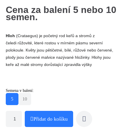
Cena za balení 5 nebo 10
semen.
Hloh
(Crataegus) je početný rod keřů a stromů z
čeledi růžovité, které rostou v mírném pásmu severní
polokoule. Květy jsou pětičetné, bílé, růžové nebo červené,
plody jsou červené malvice nazývané hložinky. Hlohy jsou
keře až malé stromy dorůstající zpravidla výšky
Semena v balení:
5
10
Přidat do košíku