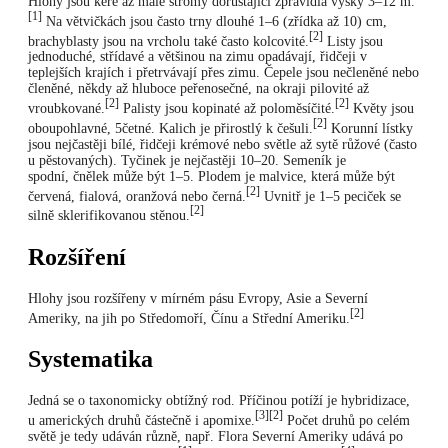
Hlohy jsou keře až malé stromy dorůstající zpravidla výšky 3–12 m.
[1]
Na větvičkách jsou často trny dlouhé 1–6 (zřídka až 10) cm,
[2]
brachyblasty jsou na vrcholu také často kolcovité.
Listy jsou
jednoduché, střídavé a většinou na zimu opadávají, řidčeji v
teplejších krajích i přetrvávají přes zimu. Čepele jsou nečleněné nebo
členěné, někdy až hluboce peřenosečné, na okraji pilovité až
[2]
[2]
vroubkované.
Palisty jsou kopinaté až poloměsíčité.
Květy jsou
[2]
oboupohlavné, 5četné. Kalich je přirostlý k češuli.
Korunní lístky
jsou nejčastěji bílé, řidčeji krémové nebo světle až sytě růžové (často
u pěstovaných). Tyčinek je nejčastěji 10–20. Semeník je
spodní, čnělek může být 1–5. Plodem je malvice, která může být
[2]
červená, fialová, oranžová nebo černá.
Uvnitř je 1–5 peciček se
[2]
silně sklerifikovanou stěnou.
Rozšíření
Hlohy jsou rozšířeny v mírném pásu Evropy, Asie a Severní
[2]
Ameriky, na jih po Středomoří, Čínu a Střední Ameriku.
Systematika
Jedná se o taxonomicky obtížný rod. Příčinou potíží je hybridizace,
[3]
[2]
u amerických druhů částečně i apomixe.
Počet druhů po celém
světě je tedy udáván různě, např. Flora Severní Ameriky udává po