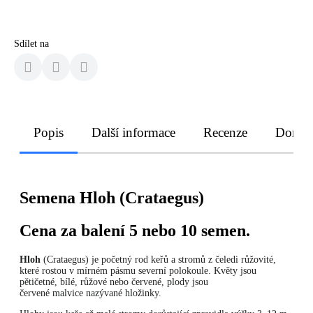
Sdílet na
Popis
Další informace
Recenze
Doruče
Semena Hloh (Crataegus)
Cena za balení 5 nebo 10 semen.
Hloh
(Crataegus) je početný rod keřů a stromů z čeledi růžovité,
které rostou v mírném pásmu severní polokoule. Květy jsou
pětičetné, bílé, růžové nebo červené, plody jsou
červené malvice nazývané hložinky.