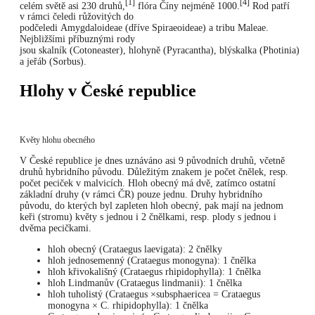
[1]
[4]
celém světě asi 230 druhů,
flóra Číny nejméně 1000.
Rod patří
v rámci čeledi růžovitých do
podčeledi Amygdaloideae (dříve Spiraeoideae) a tribu Maleae.
Nejbližšími příbuznými rody
jsou skalník (Cotoneaster), hlohyně (Pyracantha), blýskalka (Photinia)
a jeřáb (Sorbus).
Hlohy v České republice
Květy hlohu obecného
V České republice je dnes uznáváno asi 9 původních druhů, včetně
druhů hybridního původu. Důležitým znakem je počet čnělek, resp.
počet peciček v malvicích. Hloh obecný má dvě, zatímco ostatní
základní druhy (v rámci ČR) pouze jednu. Druhy hybridního
původu, do kterých byl zapleten hloh obecný, pak mají na jednom
keři (stromu) květy s jednou i 2 čnělkami, resp. plody s jednou i
dvěma pecičkami.
hloh obecný (Crataegus laevigata): 2 čnělky
hloh jednosemenný (Crataegus monogyna): 1 čnělka
hloh křivokališný (Crataegus rhipidophylla): 1 čnělka
hloh Lindmanův (Crataegus lindmanii): 1 čnělka
hloh tuholistý (Crataegus ×subsphaericea = Crataegus
monogyna × C. rhipidophylla): 1 čnělka