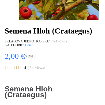
Semena Hloh (Crataegus)
SKLADOVÁ JEDNOTKA (SKU)
T-43-(5-S)
KATEGORIE
Domů
2,00 €
S DPH





4
( 8 reviews)
Semena Hloh
(Crataegus)