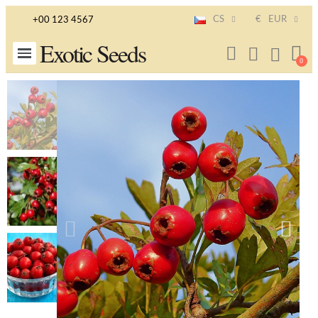
CS
€
EUR
+00 123 4567
Exotic Seeds