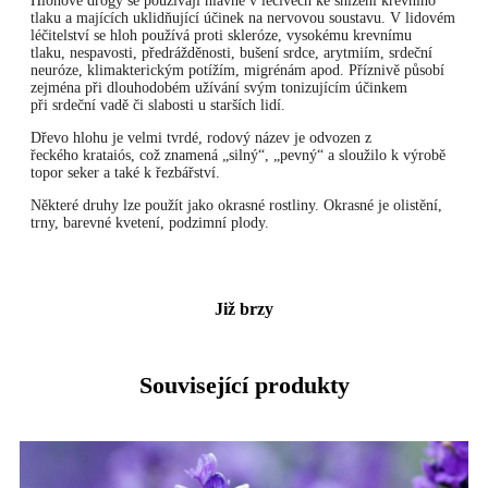
Hlohové drogy se používají hlavně v léčivech ke snížení krevního
tlaku a majících uklidňující účinek na nervovou soustavu. V lidovém
léčitelství se hloh používá proti skleróze, vysokému krevnímu
tlaku, nespavosti, předrážděnosti, bušení srdce, arytmiím, srdeční
neuróze, klimakterickým potížím, migrénám apod. Příznivě působí
zejména při dlouhodobém užívání svým tonizujícím účinkem
při srdeční vadě či slabosti u starších lidí.
Dřevo hlohu je velmi tvrdé, rodový název je odvozen z
řeckého krataiós, což znamená „silný“, „pevný“ a sloužilo k výrobě
topor seker a také k řezbářství.
Některé druhy lze použít jako okrasné rostliny. Okrasné je olistění,
trny, barevné kvetení, podzimní plody.
Již brzy
Související produkty