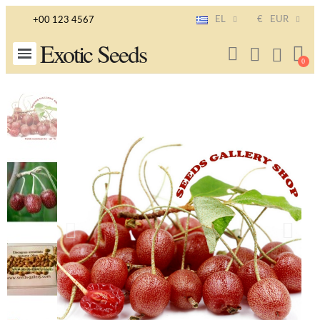
EL
€
EUR
+00 123 4567
Exotic Seeds