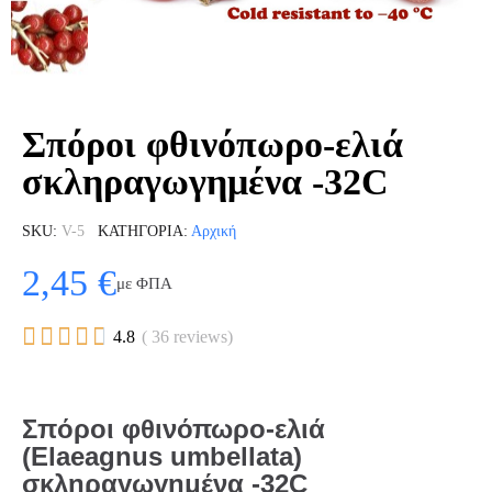
Σπόροι φθινόπωρο-ελιά
σκληραγωγημένα -32C
SKU
V-5
ΚΑΤΗΓΟΡΊΑ
Αρχική
2,45 €
με ΦΠΑ





4.8
( 36 reviews)
Σπόροι φθινόπωρο-ελιά
(Elaeagnus umbellata)
σκληραγωγημένα -32C