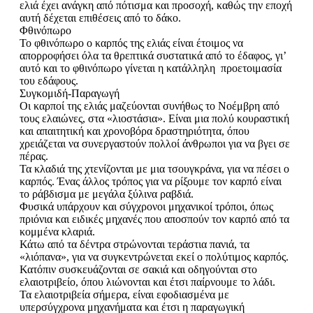
ελιά έχει ανάγκη από πότισμα και προσοχή, καθώς την εποχή
αυτή δέχεται επιθέσεις από το δάκο.
Φθινόπωρο
Το φθινόπωρο ο καρπός της ελιάς είναι έτοιμος να
απορροφήσει όλα τα θρεπτικά συστατικά από το έδαφος, γι’
αυτό και το φθινόπωρο γίνεται η κατάλληλη προετοιμασία
του εδάφους.
Συγκομιδή-Παραγωγή
Οι καρποί της ελιάς μαζεύονται συνήθως το Νοέμβρη από
τους ελαιώνες, στα «λιοστάσια». Είναι μια πολύ κουραστική
και απαιτητική και χρονοβόρα δραστηριότητα, όπου
χρειάζεται να συνεργαστούν πολλοί άνθρωποι για να βγει σε
πέρας.
Τα κλαδιά της χτενίζονται με μια τσουγκράνα, για να πέσει ο
καρπός. Ένας άλλος τρόπος για να ρίξουμε τον καρπό είναι
το ράβδισμα με μεγάλα ξύλινα ραβδιά.
Φυσικά υπάρχουν και σύγχρονοι μηχανικοί τρόποι, όπως
πριόνια και ειδικές μηχανές που αποσπούν τον καρπό από τα
κομμένα κλαριά.
Κάτω από τα δέντρα στρώνονται τεράστια πανιά, τα
«λιόπανα», για να συγκεντρώνεται εκεί ο πολύτιμος καρπός.
Κατόπιν συσκευάζονται σε σακιά και οδηγούνται στο
ελαιοτριβείο, όπου λιώνονται και έτσι παίρνουμε το λάδι.
Τα ελαιοτριβεία σήμερα, είναι εφοδιασμένα με
υπερσύγχρονα μηχανήματα και έτσι η παραγωγική