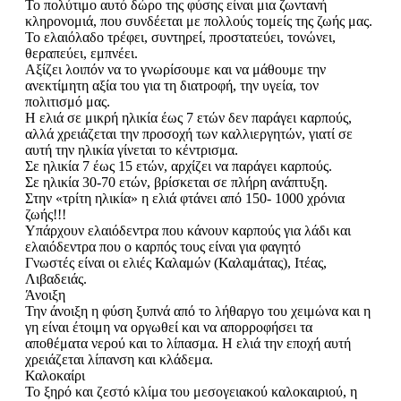
Το πολύτιμο αυτό δώρο της φύσης είναι μια ζωντανή
κληρονομιά, που συνδέεται με πολλούς τομείς της ζωής μας.
Το ελαιόλαδο τρέφει, συντηρεί, προστατεύει, τονώνει,
θεραπεύει, εμπνέει.
Αξίζει λοιπόν να το γνωρίσουμε και να μάθουμε την
ανεκτίμητη αξία του για τη διατροφή, την υγεία, τον
πολιτισμό μας.
Η ελιά σε μικρή ηλικία έως 7 ετών δεν παράγει καρπούς,
αλλά χρειάζεται την προσοχή των καλλιεργητών, γιατί σε
αυτή την ηλικία γίνεται το κέντρισμα.
Σε ηλικία 7 έως 15 ετών, αρχίζει να παράγει καρπούς.
Σε ηλικία 30-70 ετών, βρίσκεται σε πλήρη ανάπτυξη.
Στην «τρίτη ηλικία» η ελιά φτάνει από 150- 1000 χρόνια
ζωής!!!
Υπάρχουν ελαιόδεντρα που κάνουν καρπούς για λάδι και
ελαιόδεντρα που ο καρπός τους είναι για φαγητό
Γνωστές είναι οι ελιές Καλαμών (Καλαμάτας), Ιτέας,
Λιβαδειάς.
Άνοιξη
Την άνοιξη η φύση ξυπνά από το λήθαργο του χειμώνα και η
γη είναι έτοιμη να οργωθεί και να απορροφήσει τα
αποθέματα νερού και το λίπασμα. Η ελιά την εποχή αυτή
χρειάζεται λίπανση και κλάδεμα.
Καλοκαίρι
Το ξηρό και ζεστό κλίμα του μεσογειακού καλοκαιριού, η