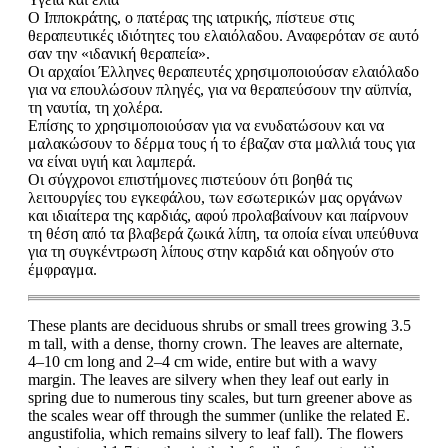
Ο Ιπποκράτης, ο πατέρας της ιατρικής, πίστευε στις
θεραπευτικές ιδιότητες του ελαιόλαδου. Αναφερόταν σε αυτό
σαν την «ιδανική θεραπεία».
Οι αρχαίοι Έλληνες θεραπευτές χρησιμοποιούσαν ελαιόλαδο
για να επουλώσουν πληγές, για να θεραπεύσουν την αϋπνία,
τη ναυτία, τη χολέρα.
Επίσης το χρησιμοποιούσαν για να ενυδατώσουν και να
μαλακώσουν το δέρμα τους ή το έβαζαν στα μαλλιά τους για
να είναι υγιή και λαμπερά.
Οι σύγχρονοι επιστήμονες πιστεύουν ότι βοηθά τις
λειτουργίες του εγκεφάλου, των εσωτερικών μας οργάνων
και ιδιαίτερα της καρδιάς, αφού προλαβαίνουν και παίρνουν
τη θέση από τα βλαβερά ζωικά λίπη, τα οποία είναι υπεύθυνα
για τη συγκέντρωση λίπους στην καρδιά και οδηγούν στο
έμφραγμα.
These plants are deciduous shrubs or small trees growing 3.5
m tall, with a dense, thorny crown. The leaves are alternate,
4–10 cm long and 2–4 cm wide, entire but with a wavy
margin. The leaves are silvery when they leaf out early in
spring due to numerous tiny scales, but turn greener above as
the scales wear off through the summer (unlike the related E.
angustifolia, which remains silvery to leaf fall). The flowers