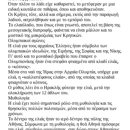
Όταν πλέον το λάδι είχε καθαριστεί, το μετέφεραν με μια
ειδική κουτάλα σε πιθάρια, όπου και αποθηκευόταν.
Οι Κρήτες τότε, αλλά και σήμερα, εκτός από την παραγωγή
λαδιού, ασχολήθηκαν και με το εμπόριό του.
Το ελαιόλαδο, που όπως είναι γνωστό, αποτελεί τη βάση της
μεσογειακής διατροφής, φαίνεται να είναι μάλλον και το
μυστικό της μακροζωίας των Κρητικών.
Ολυμπιακοί αγώνες
Η ελιά για τους αρχαίους Έλληνες ήταν σύμβολο των
ολυμπιακών ιδεωδών, της Ειρήνης, της Σοφίας και της Νίκης.
Γι’ αυτό και το μοναδικό βραβείο που έπαιρνε ο
Ολυμπιονίκης ήταν ένα στεφάνι φτιαγμένο από κλαδί ελιάς,
ο «κότινος».
Μέσα στο ναό της Ήρας στην Αρχαία Ολυμπία, υπήρχε μια
ελιά, η «καλλιστέφανος ελαία», από της οποίας τα κλαδιά
φτιαχνόταν ο κότινος.
Ο μύθος λέει ότι ο Ηρακλής φύτεψε την ελιά, μετά την
ολοκλήρωση των 12 άθλων του.
Μυθολογία
Η ελιά έχει πολύ σημαντικό ρόλο στη μυθολογία και τις
θρησκείες πολλών πολιτισμών, μέσα από το πέρασμα των
χρόνων.
Το δέντρο της ελιάς ήταν το ιερό δέντρο της πόλης της
Αθήνας. Σύμφωνα με τη μυθολογία, η θεά Αθηνά πρόσφερε
την ελιά, σύμβολο γονιμότητας, σαν δώρο στους Αθηναίους,