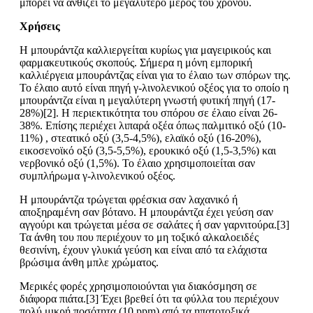
μπορεί να ανθίζει το μεγαλύτερο μέρος του χρόνου.
Χρήσεις
Η μπουράντζα καλλιεργείται κυρίως για μαγειρικούς και
φαρμακευτικούς σκοπούς. Σήμερα η μόνη εμπορική
καλλιέργεια μπουράντζας είναι για το έλαιο των σπόρων της.
Το έλαιο αυτό είναι πηγή γ-λινολενικού οξέος για το οποίο η
μπουράντζα είναι η μεγαλύτερη γνωστή φυτική πηγή (17-
28%)[2]. Η περιεκτικότητα του σπόρου σε έλαιο είναι 26-
38%. Επίσης περιέχει λιπαρά οξέα όπως παλμιτικό οξύ (10-
11%) , στεατικό οξύ (3,5-4,5%), ελαϊκό οξύ (16-20%),
εικοσενοϊκό οξύ (3,5-5,5%), ερουκικό οξύ (1,5-3,5%) και
νερβονικό οξύ (1,5%). Το έλαιο χρησιμοποιείται σαν
συμπλήρωμα γ-λινολενικού οξέος.
Η μπουράντζα τρώγεται φρέσκια σαν λαχανικό ή
αποξηραμένη σαν βότανο. Η μπουράντζα έχει γεύση σαν
αγγούρι και τρώγεται μέσα σε σαλάτες ή σαν γαρνιτούρα.[3]
Τα άνθη του που περιέχουν το μη τοξικό αλκαλοειδές
θεσινίνη, έχουν γλυκιά γεύση και είναι από τα ελάχιστα
βρώσιμα άνθη μπλε χρώματος.
Μερικές φορές χρησιμοποιούνται για διακόσμηση σε
διάφορα πιάτα.[3] Έχει βρεθεί ότι τα φύλλα του περιέχουν
πολύ μικρή ποσότητα (10 ppm) από τα ηπατοτοξικά