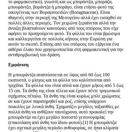
το φαρμακευτικό), γνωστή και ως μποράντζα, μποράζα,
μπουράντζο, βοράντζα ή μποράγο, είναι ετήσιο φυτό της
οικογένειας των Βοραγινοειδών (Boraginaceae). Είναι
ιθαγενές στην περιοχή της Μεσογείου αλλά έχει εισαχθεί σε
πολλές άλλες περιοχές. Τον χειμώνα ξεραίνεται αλλά την
άνοιξη βλασταίνουν καινούριες από τους σπόρους που είχε
αφήσει το προηγούμενο φυτό. Τα φύλλα του είναι βρώσιμα
και καλλιεργείται σε πολλούς κήπους στην Ευρώπη για
αυτόν το σκοπό. Επίσης από του σπόρους του εξάγεται ένα
αιθέριο έλαιο που χρησιμοποιείται στη φαρμακευτική για την
αντιθρομβωτική του δράση.
Εμφάνιση
Η μπουράντζα αναπτύσσεται σε ύψος από 60 έως 100
εκατοστά, ο μίσχος και τα φύλλα του καλύπτονται από
τριχίδια. Τα φύλλα του είναι απλά και έχουν μήκος από 5 έως
15 cm. Τα άνθη της είναι τέλεια και έχουν πέντε τριγωνικού
σχήματος πέταλα. Τα άνθη της είναι κυρίως μπλε χρώματος
αν και έχουν παρατηρηθεί και ροζ, επίσης υπάρχουν
ποικιλίες με λευκά άνθη. Σχηματίζει μεγάλες ταξιανθίες με
πολλά άνθη να ανθίζουν ταυτόχρονα, αυτό προκαλεί την
μπουράντζα να έχει μεγάλο ποσοστό γειτονογαμίας
(επικονίαση από άνθη του ίδιου φυτού).[1] Η μπουράντζα
έχει σχετικά μεγάλη περίοδο ανθοφορίας, σε ήπια κλίματα