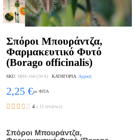
Σπόροι Μπουράντζα,
Φαρμακευτικό Φυτό
(Borago officinalis)
SKU
MHS-168-(50-S)
ΚΑΤΗΓΟΡΊΑ
Αρχική
2,25 €
με ΦΠΑ





4
( 11 reviews)
Σπόροι Μπουράντζα,