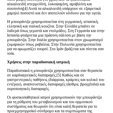
αλκαλοειδή ιντερμεδίνη, λυκοψαμίνη, αμαβιλίνη και
σουπινίνη[4] Αυτά τα αλκαλοειδή υπάρχουν σε εξαιρετικά
χαμηλό ποσοστό και δεν αποτελούν κίνδυνο για την υγεία.
Η μπουράντζα χρησιμοποιείται στη γερμανική, ισπανική,
ελληνική και ιταλική κουζίνα. Στην Ελλάδα μπαίνει σε
λαδερά όπως γεμιστά και ντολμάδες. Στη Γερμανία και στην
Ισπανία φτιάχνεται μια πράσινη σάλτσα με βάση την
μπουράντζα. Στην Ιταλία χρησιμοποιείται στον χρωματισμό
ζυμαρικών όπως ραβιόλια. Στην Πολωνία χρησιμοποιείται
για να αρωματίζει τουρσί. Στο Ιράν βράζεται και πίνεται σαν
τσάι.
Χρήσεις στην παραδοσιακή ιατρική
Παραδοσιακά η μπουράντζα χρησιμοποιείται σαν θεραπεία
σε καρδιαγγειακές διαταραχές.[5] Καθώς και σε
γαστρεντερικές παθήσεις (διάρροια, κράμπες και κολικό του
εντέρου), αναπνευστικές διαταραχές (άσθμα, βρογχίτιδα) και
ουροποιητικές διαταραχές.
Οι φυσικοπαθητικοί ιατροί χρησιμοποιούν την μπουράντζα
για τη ρύθμιση του μεταβολισμού και του ορμονικού
συστήματος και θεωρούν ότι είναι καλή θεραπεία για το
προεμμηνορροϊκό σύνδρομο και τα συμπτώματα της