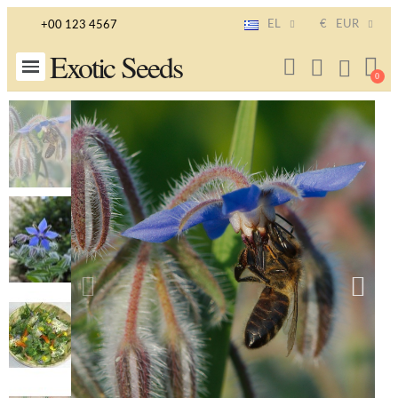
EL
€
EUR
+00 123 4567
Exotic Seeds