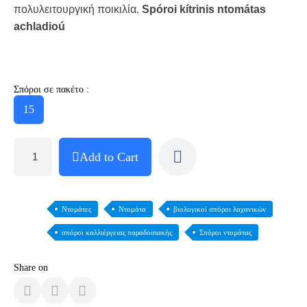
πολυλειτουργική ποικιλία.
Spóroi kítrinis ntomátas
achladioú
Σπόροι σε πακέτο :
15
Add to Cart
Ντομάτες
Ντομάτα
βιολογικοί σπόροι λαχανικών
σπόροι καλλιέργειας παραδοσιακής
Σπόροι ντομάτας
Share on