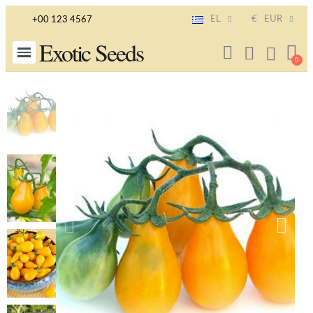
EL
€
EUR
+00 123 4567
Exotic Seeds