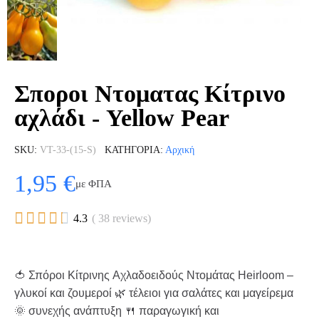
Σποροι Ντοματας Κίτρινο
αχλάδι - Yellow Pear
SKU
VT-33-(15-S)
ΚΑΤΗΓΟΡΊΑ
Αρχική
1,95 €
με ΦΠΑ





4.3
( 38 reviews)
🍅 Σπόροι Κίτρινης Αχλαδοειδούς Ντομάτας Heirloom –
γλυκοί και ζουμεροί 🌿 τέλειοι για σαλάτες και μαγείρεμα
🌞 συνεχής ανάπτυξη 🍴 παραγωγική και