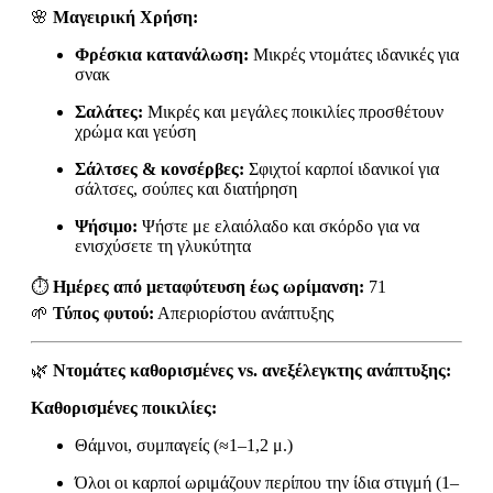
🌸
Μαγειρική Χρήση:
Φρέσκια κατανάλωση:
Μικρές ντομάτες ιδανικές για
σνακ
Σαλάτες:
Μικρές και μεγάλες ποικιλίες προσθέτουν
χρώμα και γεύση
Σάλτσες & κονσέρβες:
Σφιχτοί καρποί ιδανικοί για
σάλτσες, σούπες και διατήρηση
Ψήσιμο:
Ψήστε με ελαιόλαδο και σκόρδο για να
ενισχύσετε τη γλυκύτητα
⏱
Ημέρες από μεταφύτευση έως ωρίμανση:
71
🌱
Τύπος φυτού:
Απεριορίστου ανάπτυξης
🌿
Ντομάτες καθορισμένες vs. ανεξέλεγκτης ανάπτυξης:
Καθορισμένες ποικιλίες:
Θάμνοι, συμπαγείς (≈1–1,2 μ.)
Όλοι οι καρποί ωριμάζουν περίπου την ίδια στιγμή (1–