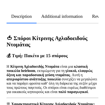
Description
Additional information
Revie
🍅 Σπόροι Κίτρινης Αχλαδοειδούς
Ντομάτας
💰 Τιμή:
Πακέτο με 15 σπόρους
Η
Κίτρινη Αχλαδοειδής Ντομάτα
είναι μια
κλασική
ποικιλία heirloom
, εκτιμώμενη για τη
γλυκιά, ελαφρώς
όξινη και παραδοσιακή γεύση ντομάτας
. Αυτή η
απεριορίστου ανάπτυξης ποικιλία
συνεχίζει να μεγαλώνει
και να παράγει φρούτα καθ’ όλη τη διάρκεια της σεζόν μέχρι
τους πρώτους παγετούς. Οι σπόροι είναι ευρέως διαθέσιμοι
για οικιακούς κηπουρούς και είναι
πολύ παραγωγικοί
.
🌸
Χαρακτηριστικά Κίτρινης Αχλαδοειδούς Ντομάτας: