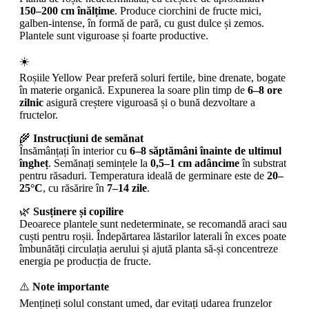
150–200 cm înălțime
. Produce ciorchini de fructe mici,
galben-intense, în formă de pară, cu gust dulce și zemos.
Plantele sunt viguroase și foarte productive.
☀️
Roșiile Yellow Pear preferă soluri fertile, bine drenate, bogate
în materie organică. Expunerea la soare plin timp de
6–8 ore
zilnic
asigură creștere viguroasă și o bună dezvoltare a
fructelor.
🌾
Instrucțiuni de semănat
Însămânțați în interior cu
6–8 săptămâni înainte de ultimul
îngheț
. Semănați semințele la
0,5–1 cm adâncime
în substrat
pentru răsaduri. Temperatura ideală de germinare este de
20–
25°C
, cu răsărire în
7–14 zile
.
🌿
Susținere și copilire
Deoarece plantele sunt nedeterminate, se recomandă araci sau
cuști pentru roșii. Îndepărtarea lăstarilor laterali în exces poate
îmbunătăți circulația aerului și ajută planta să-și concentreze
energia pe producția de fructe.
⚠️
Note importante
Mențineți solul constant umed, dar evitați udarea frunzelor