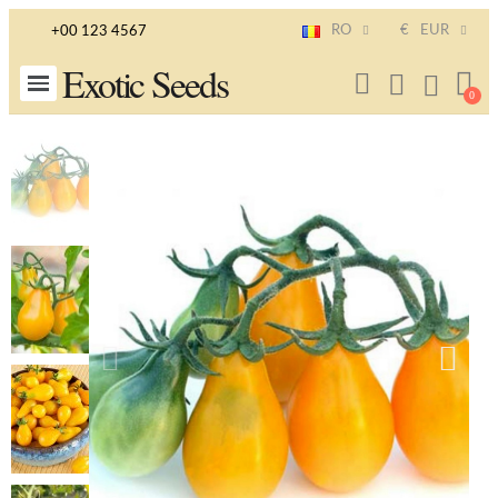
RO
€
EUR
+00 123 4567
Exotic Seeds