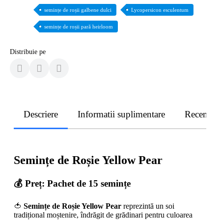
semințe de roșii galbene dulci
Lycopersicon esculentum
semințe de roșii pară heirloom
Distribuie pe
Descriere
Informatii suplimentare
Recenzii
Semințe de Roșie Yellow Pear
💰
Preț: Pachet de 15 semințe
🍅
Semințe de Roșie Yellow Pear
reprezintă un soi
tradițional moștenire, îndrăgit de grădinari pentru culoarea