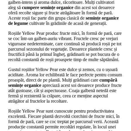
galben-intens și aroma dulce, răcoritoare. Mulți cultivatori
aleg să
cumpere semințe organice
din acest soi deoarece
oferă recolte sigure și fructe atrăgătoare în formă de pară.
Aceste roșii fac parte din grupa clasică de
semințe organice
de legume
cultivate în grădinile de acasă de generații.
Roșiile Yellow Pear produc fructe mici, în formă de pară, care
se coc într-un galben-auriu vibrant. Fructele cresc pe vrejuri
viguroase nedeterminate, care continuă să producă roșii pe tot
parcursul sezonului de vegetație. Deoarece plantele cresc și
fructifică până la primul îngheț, grădinarii se pot bucura de o
recoltă constantă de roșii proaspete timp de multe săptămâni.
Gustul roșiilor Yellow Pear este dulce și zemos, cu o ușoară
aciditate. Aroma lor echilibrată le face perfecte pentru consum
proaspăt, direct de pe plantă. Mulți grădinari care
cumpără
semințe organice
apreciază acest soi deoarece produce fructe
atât gustoase, cât și aspectuoase. Coaja galbenă netedă este
fermă și rezistentă la crăpare, ceea ce menține aspectul
atrăgător al fructelor la recoltare.
Roșiile Yellow Pear sunt cunoscute pentru productivitatea
excelentă. Fiecare plantă dezvoltă ciorchini de fructe mici, în
formă de pară, care se coc treptat pe parcursul verii. Această
producție constantă permite recoltări regulate, în locul unei