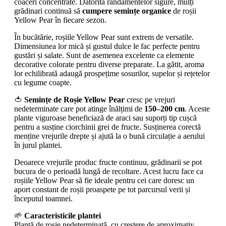
coaceri concentrate. Datorită randamentelor sigure, mulți
grădinari continuă să
cumpere semințe organice
de roșii
Yellow Pear în fiecare sezon.
În bucătărie, roșiile Yellow Pear sunt extrem de versatile.
Dimensiunea lor mică și gustul dulce le fac perfecte pentru
gustări și salate. Sunt de asemenea excelente ca elemente
decorative colorate pentru diverse preparate. La gătit, aroma
lor echilibrată adaugă prospețime sosurilor, supelor și rețetelor
cu legume coapte.
🍅
Semințe de Roșie Yellow Pear
cresc pe vrejuri
nedeterminate care pot atinge înălțimi de
150–200 cm
. Aceste
plante viguroase beneficiază de araci sau suporți tip cușcă
pentru a susține ciorchinii grei de fructe. Susținerea corectă
menține vrejurile drepte și ajută la o bună circulație a aerului
în jurul plantei.
Deoarece vrejurile produc fructe continuu, grădinarii se pot
bucura de o perioadă lungă de recoltare. Acest lucru face ca
roșiile Yellow Pear să fie ideale pentru cei care doresc un
aport constant de roșii proaspete pe tot parcursul verii și
începutul toamnei.
🌱
Caracteristicile plantei
Plantă de roșie nedeterminată, cu creștere de aproximativ