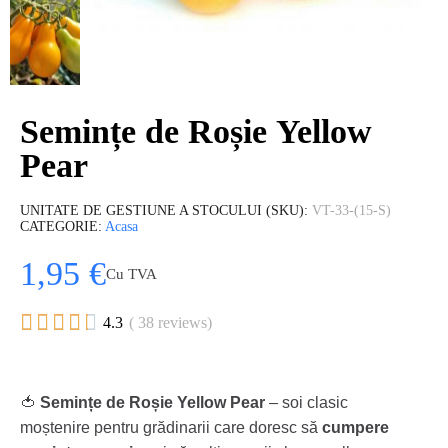
Semințe de Roșie Yellow
Pear
UNITATE DE GESTIUNE A STOCULUI (SKU)
VT-33-(15-S)
CATEGORIE
Acasa
1,95 €
Cu TVA





4.3
( 38 reviews)
🍅
Semințe de Roșie Yellow Pear
– soi clasic
moștenire pentru grădinarii care doresc să
cumpere