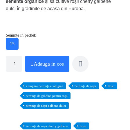
semințe organice
și să cultive roșii cherry galbene
dulci în grădinile de acasă din Europa.
Semințe în pachet:
15
Adauga in cos
cumpără Semințe ecologice
Semințe de roșii
Roșii
semințe de grădină pentru roșii
semințe de roșii galbene dulci
semințe de roșii cherry galbene
Roșii