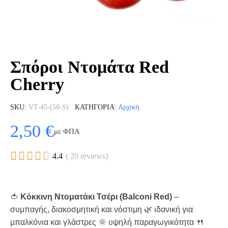
Σπόροι Ντομάτα Red
Cherry
SKU
VT-45-(50-S)
ΚΑΤΗΓΟΡΊΑ
Αρχική
2,50 €
με ΦΠΑ





4.4
( 20 reviews)
🍅
Κόκκινη Ντοματάκι Τσέρι (Balconi Red)
–
συμπαγής, διακοσμητική και νόστιμη 🌿 ιδανική για
μπαλκόνια και γλάστρες 🌞 υψηλή παραγωγικότητα 🍴