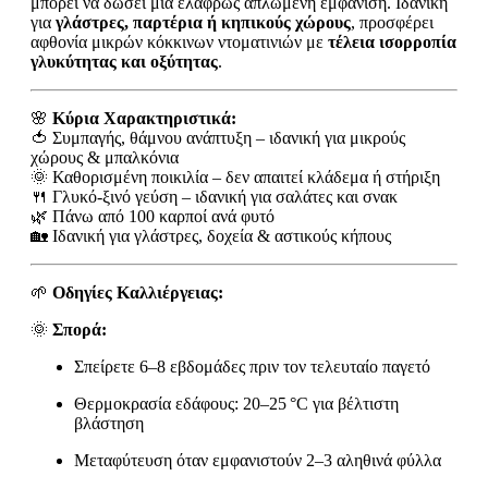
μπορεί να δώσει μια ελαφρώς απλωμένη εμφάνιση. Ιδανική
για
γλάστρες, παρτέρια ή κηπικούς χώρους
, προσφέρει
αφθονία μικρών κόκκινων ντοματινιών με
τέλεια ισορροπία
γλυκύτητας και οξύτητας
.
🌸
Κύρια Χαρακτηριστικά:
🍅 Συμπαγής, θάμνου ανάπτυξη – ιδανική για μικρούς
χώρους & μπαλκόνια
🌞 Καθορισμένη ποικιλία – δεν απαιτεί κλάδεμα ή στήριξη
🍴 Γλυκό-ξινό γεύση – ιδανική για σαλάτες και σνακ
🌿 Πάνω από 100 καρποί ανά φυτό
🏡 Ιδανική για γλάστρες, δοχεία & αστικούς κήπους
🌱
Οδηγίες Καλλιέργειας:
🌞
Σπορά:
Σπείρετε 6–8 εβδομάδες πριν τον τελευταίο παγετό
Θερμοκρασία εδάφους: 20–25 °C για βέλτιστη
βλάστηση
Μεταφύτευση όταν εμφανιστούν 2–3 αληθινά φύλλα