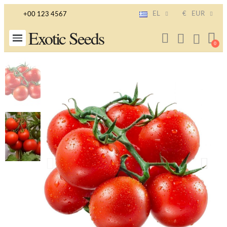
EL
€
EUR
+00 123 4567
Exotic Seeds