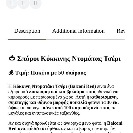
Description
Additional information
Revie
🍅 Σπόροι Κόκκινης Ντομάτας Τσέρι
💰 Τιμή:
Πακέτο με 50 σπόρους
Η
Κόκκινη Ντοματάκι Τσέρι (Balconi Red)
είναι ένα
εξαιρετικό
διακοσμητικό και βρώσιμο φυτό
, ιδανικό για
κηπουρούς με περιορισμένο χώρο. Αυτή η
καθορισμένη,
συμπαγής και θάμνου μορφής ποικιλία
φτάνει τα
30 εκ.
ύψος
και παράγει
πάνω από 100 καρπούς ανά φυτό
, σε
μεγάλες και εντυπωσιακές ταξιανθίες.
Αν και συχνά προωθείται ως αναρριχώμενο φυτό, η
Balconi
Red αναπτύσσεται όρθια
, αν και το βάρος των καρπών