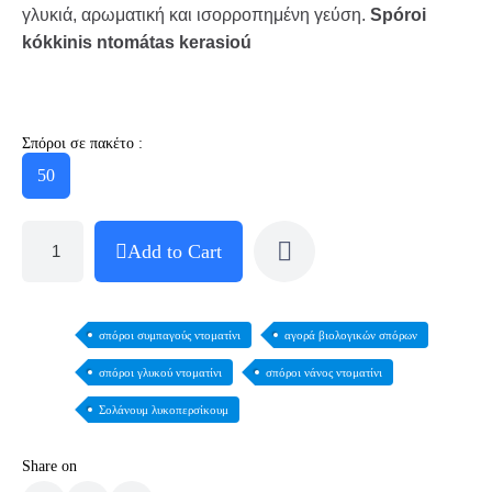
γλυκιά, αρωματική και ισορροπημένη γεύση.
Spóroi
kókkinis ntomátas kerasioú
Σπόροι σε πακέτο :
50
Add to Cart
σπόροι συμπαγούς ντοματίνι
αγορά βιολογικών σπόρων
σπόροι γλυκού ντοματίνι
σπόροι νάνος ντοματίνι
Σολάνουμ λυκοπερσίκουμ
Share on