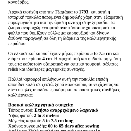
κονσέρβες.
Αρχικά εισήχθη από την Τζαμάικα το
1793
, και αυτή η
ιστορική ποικιλία παραμένει δημοφιλής χάρη στην εξαιρετική
παραγωγικότητα και την άριστη αντοχή στην ξηρασία. Τα
ζωηρά αναρριχώμενα φυτά αναπτύσσουν χαρακτηριστικά
φύλλα που θυμίζουν φύλλωμα καρπουζιού και δίνουν
άφθονη παραγωγή σε όλη τη διάρκεια της καλλιεργητικής
περιόδου.
Οι ελκυστικοί καρποί έχουν μήκος περίπου
5 to 7.5 cm
και
διάμετρο περίπου
4 cm
. Η σφιχτή υφή και η ιδιαίτερη γεύση
τους τα καθιστούν εξαιρετικά για σπιτικά τουρσιά, σάλτσες
relish και ιδιαίτερες μαγειρικές συνταγές.
Πολλοί κηπουροί επιλέγουν αυτή την ποικιλία επειδή
αποδίδει καλά σε ζεστά, ξηρά καλοκαίρια, συνεχίζοντας να
δίνει υψηλές αποδόσεις ακόμη και σε απαιτητικές συνθήκες
καλλιέργειας.
Βασικά καλλιεργητικά στοιχεία:
Τύπος φυτού:
Ετήσιο αναρριχώμενο λαχανικό
Ύψος φυτού:
2 to 3 meters
Μέγεθος καρπού:
5 to 7.5 cm long
Χρόνος συγκομιδής:
60 to 65 days after sowing