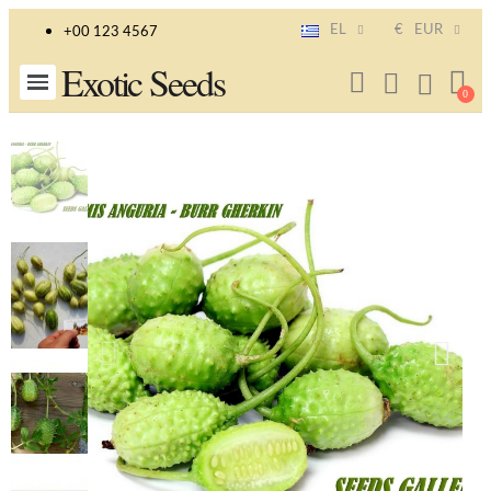
EL
€
EUR
+00 123 4567
Exotic Seeds