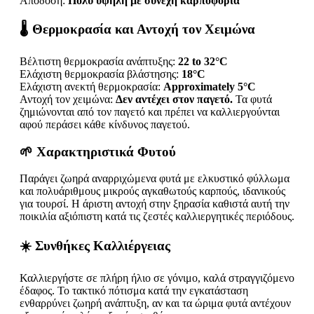
Απόδοση:
Πολύ υψηλή με συνεχή καρποφορία
🌡️ Θερμοκρασία και Αντοχή τον Χειμώνα
Βέλτιστη θερμοκρασία ανάπτυξης:
22 to 32°C
Ελάχιστη θερμοκρασία βλάστησης:
18°C
Ελάχιστη ανεκτή θερμοκρασία:
Approximately 5°C
Αντοχή τον χειμώνα:
Δεν αντέχει στον παγετό.
Τα φυτά
ζημιώνονται από τον παγετό και πρέπει να καλλιεργούνται
αφού περάσει κάθε κίνδυνος παγετού.
🌱 Χαρακτηριστικά Φυτού
Παράγει ζωηρά αναρριχώμενα φυτά με ελκυστικό φύλλωμα
και πολυάριθμους μικρούς αγκαθωτούς καρπούς, ιδανικούς
για τουρσί. Η άριστη αντοχή στην ξηρασία καθιστά αυτή την
ποικιλία αξιόπιστη κατά τις ζεστές καλλιεργητικές περιόδους.
☀️ Συνθήκες Καλλιέργειας
Καλλιεργήστε σε πλήρη ήλιο σε γόνιμο, καλά στραγγιζόμενο
έδαφος. Το τακτικό πότισμα κατά την εγκατάσταση
ενθαρρύνει ζωηρή ανάπτυξη, αν και τα ώριμα φυτά αντέχουν