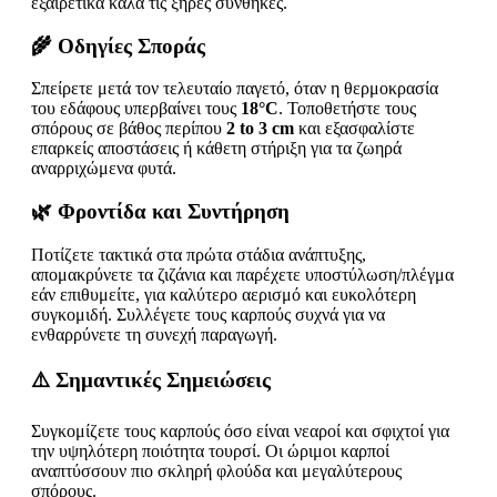
εξαιρετικά καλά τις ξηρές συνθήκες.
🌾 Οδηγίες Σποράς
Σπείρετε μετά τον τελευταίο παγετό, όταν η θερμοκρασία
του εδάφους υπερβαίνει τους
18°C
. Τοποθετήστε τους
σπόρους σε βάθος περίπου
2 to 3 cm
και εξασφαλίστε
επαρκείς αποστάσεις ή κάθετη στήριξη για τα ζωηρά
αναρριχώμενα φυτά.
🌿 Φροντίδα και Συντήρηση
Ποτίζετε τακτικά στα πρώτα στάδια ανάπτυξης,
απομακρύνετε τα ζιζάνια και παρέχετε υποστύλωση/πλέγμα
εάν επιθυμείτε, για καλύτερο αερισμό και ευκολότερη
συγκομιδή. Συλλέγετε τους καρπούς συχνά για να
ενθαρρύνετε τη συνεχή παραγωγή.
⚠️ Σημαντικές Σημειώσεις
Συγκομίζετε τους καρπούς όσο είναι νεαροί και σφιχτοί για
την υψηλότερη ποιότητα τουρσί. Οι ώριμοι καρποί
αναπτύσσουν πιο σκληρή φλούδα και μεγαλύτερους
σπόρους.