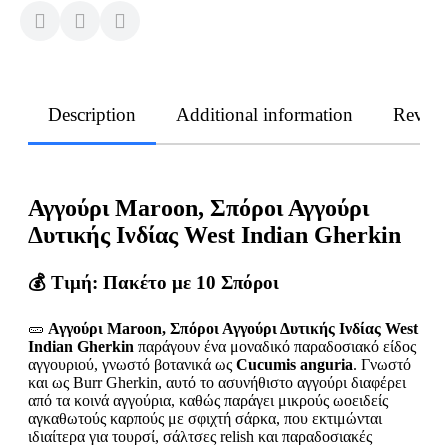
Description
Additional information
Revie
Αγγούρι Maroon, Σπόροι Αγγούρι
Δυτικής Ινδίας West Indian Gherkin
💰 Τιμή: Πακέτο με 10 Σπόροι
🥒
Αγγούρι Maroon, Σπόροι Αγγούρι Δυτικής Ινδίας West
Indian Gherkin
παράγουν ένα μοναδικό παραδοσιακό είδος
αγγουριού, γνωστό βοτανικά ως
Cucumis anguria
. Γνωστό
και ως Burr Gherkin, αυτό το ασυνήθιστο αγγούρι διαφέρει
από τα κοινά αγγούρια, καθώς παράγει μικρούς ωοειδείς
αγκαθωτούς καρπούς με σφιχτή σάρκα, που εκτιμώνται
ιδιαίτερα για τουρσί, σάλτσες relish και παραδοσιακές