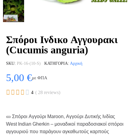
Σπόροι Ινδικο Αγγουρακι
(Cucumis anguria)
SKU
PK-16-(10-S)
ΚΑΤΗΓΟΡΊΑ
Αρχική
5,00 €
με ΦΠΑ





4
( 28 reviews)
🥒 Σπόροι Αγγούρι Maroon, Αγγούρι Δυτικής Ινδίας
West Indian Gherkin – μοναδικοί παραδοσιακοί σπόροι
αγγουριού που παράγουν αγκαθωτούς καρπούς