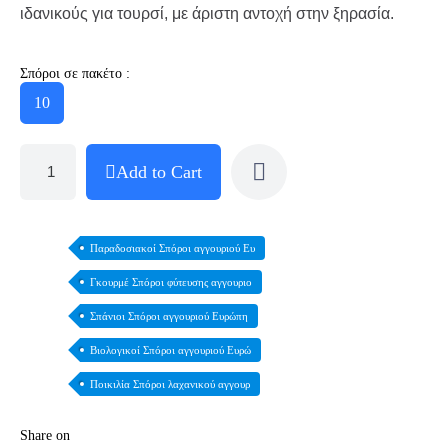
ιδανικούς για τουρσί, με άριστη αντοχή στην ξηρασία.
Σπόροι σε πακέτο :
10
Add to Cart
Παραδοσιακοί Σπόροι αγγουριού Ευ
Γκουρμέ Σπόροι φύτευσης αγγουριο
Σπάνιοι Σπόροι αγγουριού Ευρώπη
Βιολογικοί Σπόροι αγγουριού Ευρώ
Ποικιλία Σπόροι λαχανικού αγγουρ
Share on