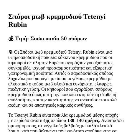
Σπόροι μωβ κρεμμυδιού Tetenyi
Rubin
💰 Τιμή: Συσκευασία 50 σπόρων
🧅 Οι Σπόροι μωβ κρεμμυδιού Tetenyi Rubin είναι μια
υψηλοαποδοτική ποικιλία κόκκινου κρεμμυδιού που οι
κηπουροί σε όλη την Ευρώπη αγοράζουν για αξιόπιστες
συγκομιδές, ισχυρή προσαρμοστικότητα και εξαιρετική
γαστρονομική ποιότητα. Αυτός ο παραδοσιακός σπόρος
λαχανόκηπου παράγει μεσαίου μεγέθους κρεμμύδια με
ελκυστικό σκούρο μωβ φλοιό και ευχάριστη, ελαφρώς
πικάντικη γεύση. Οι κηπουροί που αγοράζουν σπόρους
κρεμμυδιού όπως αυτή την ποικιλία εκτιμούν τη σταθερή
απόδοσή της και την ικανότητά της να αναπτύσσεται καλά
ακόμη και σε απαιτητικές καιρικές συνθήκες.
Το Tetenyi Rubin είναι ποικιλία κρεμμυδιού μέσης εποχής
με περίοδο ανάπτυξης περίπου
130–140 ημέρες
. Αναπτύσσει
ομοιόμορφους, στρογγυλούς βολβούς με καλά κλειστό
λαιμό, κάτι που βελτιώνει την ικανότητα αποθήκευσης και