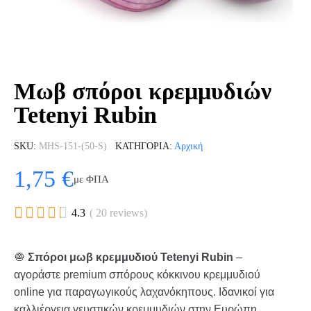
Μωβ σπόροι κρεμμυδιών
Tetenyi Rubin
SKU
MHS-151-(50-S)
ΚΑΤΗΓΟΡΊΑ
Αρχική
1,75 €
με ΦΠΑ





4.3
( 20 reviews)
🧅
Σπόροι μωβ κρεμμυδιού Tetenyi Rubin
–
αγοράστε premium σπόρους κόκκινου κρεμμυδιού
online για παραγωγικούς λαχανόκηπους. Ιδανικοί για
καλλιέργεια γευστικών κρεμμυδιών στην Ευρώπη.