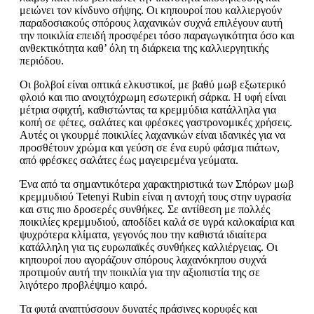
μειώνει τον κίνδυνο σήψης. Οι κηπουροί που καλλιεργούν
παραδοσιακούς σπόρους λαχανικών συχνά επιλέγουν αυτή
την ποικιλία επειδή προσφέρει τόσο παραγωγικότητα όσο και
ανθεκτικότητα καθ’ όλη τη διάρκεια της καλλιεργητικής
περιόδου.
Οι βολβοί είναι οπτικά ελκυστικοί, με βαθύ μωβ εξωτερικό
φλοιό και πιο ανοιχτόχρωμη εσωτερική σάρκα. Η υφή είναι
μέτρια σφιχτή, καθιστώντας τα κρεμμύδια κατάλληλα για
κοπή σε φέτες, σαλάτες και φρέσκες γαστρονομικές χρήσεις.
Αυτές οι γκουρμέ ποικιλίες λαχανικών είναι ιδανικές για να
προσθέτουν χρώμα και γεύση σε ένα ευρύ φάσμα πιάτων,
από φρέσκες σαλάτες έως μαγειρεμένα γεύματα.
Ένα από τα σημαντικότερα χαρακτηριστικά των Σπόρων μωβ
κρεμμυδιού Tetenyi Rubin είναι η αντοχή τους στην υγρασία
και στις πιο δροσερές συνθήκες. Σε αντίθεση με πολλές
ποικιλίες κρεμμυδιού, αποδίδει καλά σε υγρά καλοκαίρια και
ψυχρότερα κλίματα, γεγονός που την καθιστά ιδιαίτερα
κατάλληλη για τις ευρωπαϊκές συνθήκες καλλιέργειας. Οι
κηπουροί που αγοράζουν σπόρους λαχανόκηπου συχνά
προτιμούν αυτή την ποικιλία για την αξιοπιστία της σε
λιγότερο προβλέψιμο καιρό.
Τα φυτά αναπτύσσουν δυνατές πράσινες κορυφές και