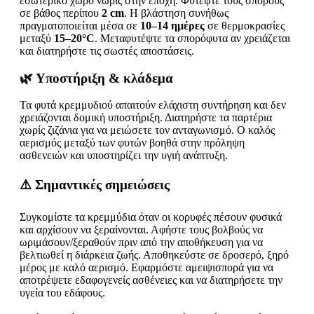
εσωτερικό χώρο νωρίς στην εποχή. Φυτέψτε τους σπόρους
σε βάθος περίπου
2 cm
. Η βλάστηση συνήθως
πραγματοποιείται μέσα σε
10–14 ημέρες
σε θερμοκρασίες
μεταξύ
15–20°C
. Μεταφυτέψτε τα σπορόφυτα αν χρειάζεται
και διατηρήστε τις σωστές αποστάσεις.
🌿 Υποστήριξη & κλάδεμα
Τα φυτά κρεμμυδιού απαιτούν ελάχιστη συντήρηση και δεν
χρειάζονται δομική υποστήριξη. Διατηρήστε τα παρτέρια
χωρίς ζιζάνια για να μειώσετε τον ανταγωνισμό. Ο καλός
αερισμός μεταξύ των φυτών βοηθά στην πρόληψη
ασθενειών και υποστηρίζει την υγιή ανάπτυξη.
⚠️ Σημαντικές σημειώσεις
Συγκομίστε τα κρεμμύδια όταν οι κορυφές πέσουν φυσικά
και αρχίσουν να ξεραίνονται. Αφήστε τους βολβούς να
ωριμάσουν/ξεραθούν πριν από την αποθήκευση για να
βελτιωθεί η διάρκεια ζωής. Αποθηκεύστε σε δροσερό, ξηρό
μέρος με καλό αερισμό. Εφαρμόστε αμειψισπορά για να
αποτρέψετε εδαφογενείς ασθένειες και να διατηρήσετε την
υγεία του εδάφους.