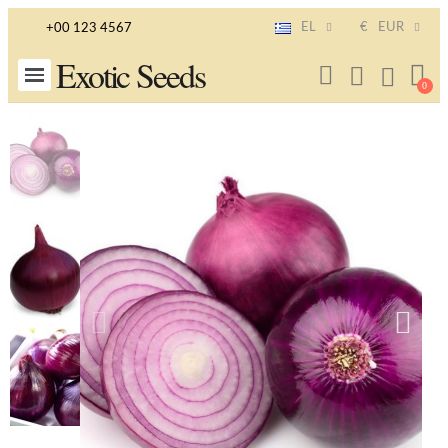
EL
€
EUR
+00 123 4567
Exotic Seeds