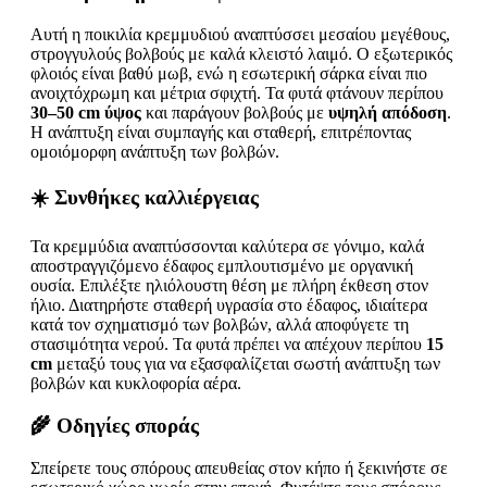
Αυτή η ποικιλία κρεμμυδιού αναπτύσσει μεσαίου μεγέθους,
στρογγυλούς βολβούς με καλά κλειστό λαιμό. Ο εξωτερικός
φλοιός είναι βαθύ μωβ, ενώ η εσωτερική σάρκα είναι πιο
ανοιχτόχρωμη και μέτρια σφιχτή. Τα φυτά φτάνουν περίπου
30–50 cm ύψος
και παράγουν βολβούς με
υψηλή απόδοση
.
Η ανάπτυξη είναι συμπαγής και σταθερή, επιτρέποντας
ομοιόμορφη ανάπτυξη των βολβών.
☀️ Συνθήκες καλλιέργειας
Τα κρεμμύδια αναπτύσσονται καλύτερα σε γόνιμο, καλά
αποστραγγιζόμενο έδαφος εμπλουτισμένο με οργανική
ουσία. Επιλέξτε ηλιόλουστη θέση με πλήρη έκθεση στον
ήλιο. Διατηρήστε σταθερή υγρασία στο έδαφος, ιδιαίτερα
κατά τον σχηματισμό των βολβών, αλλά αποφύγετε τη
στασιμότητα νερού. Τα φυτά πρέπει να απέχουν περίπου
15
cm
μεταξύ τους για να εξασφαλίζεται σωστή ανάπτυξη των
βολβών και κυκλοφορία αέρα.
🌾 Οδηγίες σποράς
Σπείρετε τους σπόρους απευθείας στον κήπο ή ξεκινήστε σε