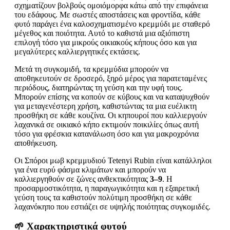
σχηματίζουν βολβούς ομοιόμορφα κάτω από την επιφάνεια
του εδάφους. Με σωστές αποστάσεις και φροντίδα, κάθε
φυτό παράγει ένα καλοσχηματισμένο κρεμμύδι με σταθερό
μέγεθος και ποιότητα. Αυτό το καθιστά μια αξιόπιστη
επιλογή τόσο για μικρούς οικιακούς κήπους όσο και για
μεγαλύτερες καλλιεργητικές εκτάσεις.
Μετά τη συγκομιδή, τα κρεμμύδια μπορούν να
αποθηκευτούν σε δροσερό, ξηρό μέρος για παρατεταμένες
περιόδους, διατηρώντας τη γεύση και την υφή τους.
Μπορούν επίσης να κοπούν σε κύβους και να καταψυχθούν
για μεταγενέστερη χρήση, καθιστώντας τα μια ευέλικτη
προσθήκη σε κάθε κουζίνα. Οι κηπουροί που καλλιεργούν
λαχανικά σε οικιακό κήπο εκτιμούν ποικιλίες όπως αυτή
τόσο για φρέσκια κατανάλωση όσο και για μακροχρόνια
αποθήκευση.
Οι Σπόροι μωβ κρεμμυδιού Tetenyi Rubin είναι κατάλληλοι
για ένα ευρύ φάσμα κλιμάτων και μπορούν να
καλλιεργηθούν σε ζώνες ανθεκτικότητας
3–9
. Η
προσαρμοστικότητα, η παραγωγικότητα και η εξαιρετική
γεύση τους τα καθιστούν πολύτιμη προσθήκη σε κάθε
λαχανόκηπο που εστιάζει σε υψηλής ποιότητας συγκομιδές.
🌱 Χαρακτηριστικά φυτού