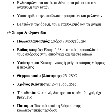
Ενδυναμώνει τα οστά, τα δόντια, τα μάτια και την
ανάπτυξη των ιστών
Υποστηρίζει την επούλωση τραυμάτων και μελανιών
Βελτιώνει την όρεξη, τον μεταβολισμό και τη μνήμη
🌱
Σπορά & Φροντίδα:
Πολλαπλασιασμός:
Σπόροι / Μοσχεύματα
Βάθος σποράς:
Ελαφρύ βλαστητικό – πασπαλίστε
τους σπόρους στην επιφάνεια και πιέστε απαλά
Υπόστρωμα:
Κοκοφοίνικας ή μείγμα σποράς + άμμος
ή περλίτης
Θερμοκρασία βλάστησης:
25–28°C
Χρόνος βλάστησης:
2–4 εβδομάδες
Τοποθεσία:
Φωτεινό, διατηρείται σταθερά υγρό, όχι
βρεγμένο
Πότισμα:
Τακτικό κατά τη διάρκεια της
καλλιεργητικής περιόδου