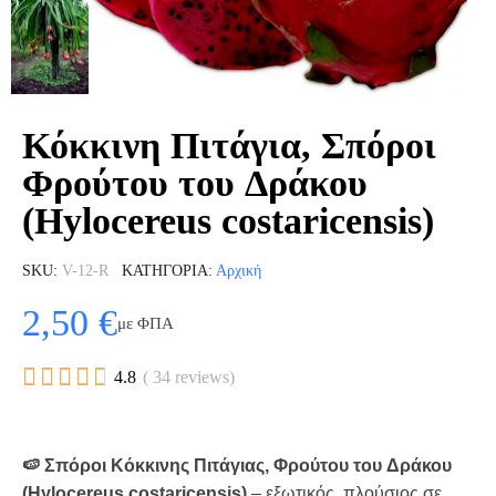
Κόκκινη Πιτάγια, Σπόροι
Φρούτου του Δράκου
(Hylocereus costaricensis)
SKU
V-12-R
ΚΑΤΗΓΟΡΊΑ
Αρχική
2,50 €
με ΦΠΑ





4.8
( 34 reviews)
🍉 Σπόροι Κόκκινης Πιτάγιας, Φρούτου του Δράκου
(Hylocereus costaricensis)
– εξωτικός, πλούσιος σε