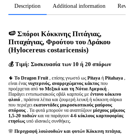
Description
Additional information
Revie
🍉 Σπόροι Κόκκινης Πιτάγιας,
Πιταχάγιας, Φρούτου του Δράκου
(Hylocereus costaricensis)
💰 Τιμή:
Συσκευασία των 10 ή 20 σπόρων
🌵
Το Dragon Fruit
, επίσης γνωστό ως
Pitaya
ή
Pitahaya
,
είναι ένας
νυχτερινός, αναρριχώμενος κάκτος
που
προέρχεται από
το Μεξικό και τη Νότια Αμερική
.
Παράγει εντυπωσιακούς οβάλ καρπούς με
έντονο κόκκινο
φλοιό
, πράσινα λέπια και ζουμερή λευκή ή κόκκινη σάρκα
που περιέχει
εκατοντάδες μικροσκοπικούς μαύρους
σπόρους
. Τα φυτά μπορούν να αναπτύξουν
μίσχους μήκους
1,5-20 ποδιών
και να παράγουν
4-6 κύκλους καρποφορίας
ετησίως
υπό ιδανικές συνθήκες.
🌸
Περιγραφή λουλουδιών και φυτών Κόκκινη πιτάγια,