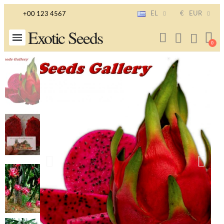
EL
€
EUR
+00 123 4567
Exotic Seeds