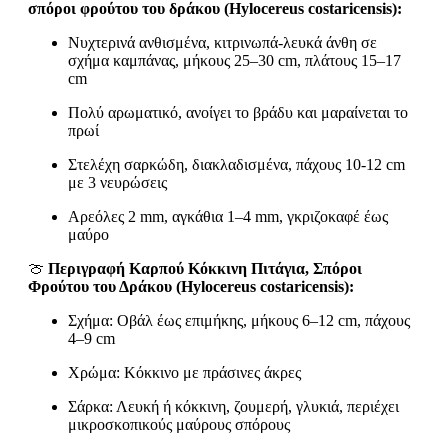
σπόροι φρούτου του δράκου (Hylocereus costaricensis):
Νυχτερινά ανθισμένα, κιτρινωπά-λευκά άνθη σε
σχήμα καμπάνας, μήκους 25–30 cm, πλάτους 15–17
cm
Πολύ αρωματικό, ανοίγει το βράδυ και μαραίνεται το
πρωί
Στελέχη σαρκώδη, διακλαδισμένα, πάχους 10-12 cm
με 3 νευρώσεις
Αρεόλες 2 mm, αγκάθια 1–4 mm, γκριζοκαφέ έως
μαύρο
🍈
Περιγραφή Καρπού Κόκκινη Πιτάγια, Σπόροι
Φρούτου του Δράκου (Hylocereus costaricensis):
Σχήμα: Οβάλ έως επιμήκης, μήκους 6–12 cm, πάχους
4–9 cm
Χρώμα: Κόκκινο με πράσινες άκρες
Σάρκα: Λευκή ή κόκκινη, ζουμερή, γλυκιά, περιέχει
μικροσκοπικούς μαύρους σπόρους