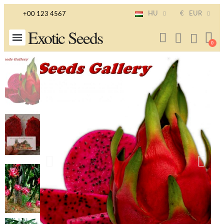
HU
€
EUR
+00 123 4567
Exotic Seeds