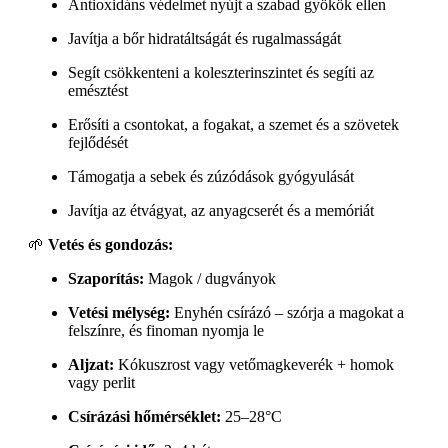
Antioxidáns védelmet nyújt a szabad gyökök ellen
Javítja a bőr hidratáltságát és rugalmasságát
Segít csökkenteni a koleszterinszintet és segíti az
emésztést
Erősíti a csontokat, a fogakat, a szemet és a szövetek
fejlődését
Támogatja a sebek és zúzódások gyógyulását
Javítja az étvágyat, az anyagcserét és a memóriát
🌱
Vetés és gondozás:
Szaporítás:
Magok / dugványok
Vetési mélység:
Enyhén csírázó – szórja a magokat a
felszínre, és finoman nyomja le
Aljzat:
Kókuszrost vagy vetőmagkeverék + homok
vagy perlit
Csírázási hőmérséklet:
25–28°C