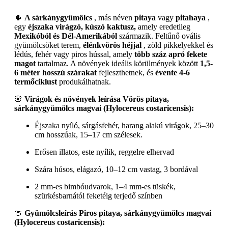
🌵
A sárkánygyümölcs
, más néven
pitaya
vagy
pitahaya
,
egy
éjszaka virágzó, kúszó kaktusz,
amely eredetileg
Mexikóból és Dél-Amerikából
származik. Feltűnő ovális
gyümölcsöket terem,
élénkvörös héjjal
, zöld pikkelyekkel és
lédús, fehér vagy piros hússal, amely
több száz apró fekete
magot
tartalmaz. A növények ideális körülmények között
1,5-
6 méter hosszú szárakat
fejleszthetnek, és
évente 4-6
termőciklust
produkálhatnak.
🌸
Virágok és növények leírása Vörös pitaya,
sárkánygyümölcs magvai (Hylocereus costaricensis):
Éjszaka nyíló, sárgásfehér, harang alakú virágok, 25–30
cm hosszúak, 15–17 cm szélesek.
Erősen illatos, este nyílik, reggelre elhervad
Szára húsos, elágazó, 10–12 cm vastag, 3 bordával
2 mm-es bimbóudvarok, 1–4 mm-es tüskék,
szürkésbarnától feketéig terjedő színben
🍈
Gyümölcsleírás Piros pitaya, sárkánygyümölcs magvai
(Hylocereus costaricensis):