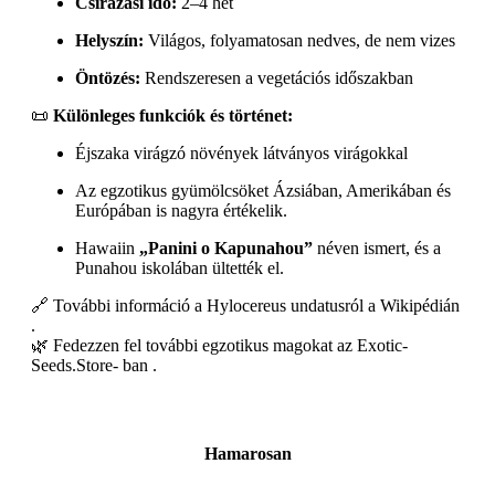
Csírázási idő:
2–4 hét
Helyszín:
Világos, folyamatosan nedves, de nem vizes
Öntözés:
Rendszeresen a vegetációs időszakban
📜
Különleges funkciók és történet:
Éjszaka virágzó növények látványos virágokkal
Az egzotikus gyümölcsöket Ázsiában, Amerikában és
Európában is nagyra értékelik.
Hawaiin
„Panini o Kapunahou”
néven ismert, és a
Punahou iskolában ültették el.
🔗 További információ a Hylocereus undatusról a Wikipédián
.
🌿 Fedezzen fel további egzotikus magokat az Exotic-
Seeds.Store- ban .
Hamarosan