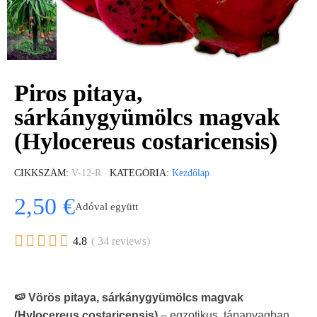
Piros pitaya,
sárkánygyümölcs magvak
(Hylocereus costaricensis)
CIKKSZÁM
V-12-R
KATEGÓRIA
Kezdőlap
2,50 €
Adóval együtt





4.8
( 34 reviews)
🍉 Vörös pitaya, sárkánygyümölcs magvak
(Hylocereus costaricensis)
– egzotikus, tápanyagban