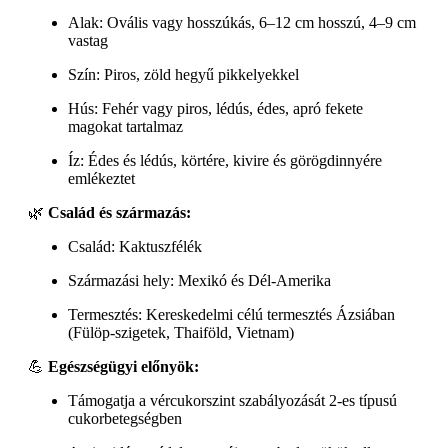
Alak: Ovális vagy hosszúkás, 6–12 cm hosszú, 4–9 cm
vastag
Szín: Piros, zöld hegyű pikkelyekkel
Hús: Fehér vagy piros, lédús, édes, apró fekete
magokat tartalmaz
Íz: Édes és lédús, körtére, kivire és görögdinnyére
emlékeztet
🌿
Család és származás:
Család: Kaktuszfélék
Származási hely: Mexikó és Dél-Amerika
Termesztés: Kereskedelmi célú termesztés Ázsiában
(Fülöp-szigetek, Thaiföld, Vietnam)
💪
Egészségügyi előnyök:
Támogatja a vércukorszint szabályozását 2-es típusú
cukorbetegségben