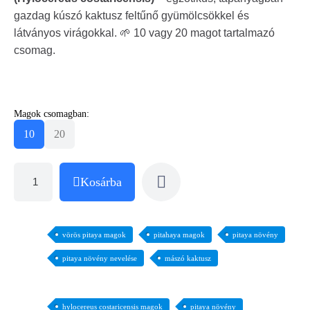
gazdag kúszó kaktusz feltűnő gyümölcsökkel és
látványos virágokkal. 🌱 10 vagy 20 magot tartalmazó
csomag.
Magok csomagban:
10
20
Kosárba
vörös pitaya magok
pitahaya magok
pitaya növény
pitaya növény nevelése
mászó kaktusz
hylocereus costaricensis magok
pitaya növény