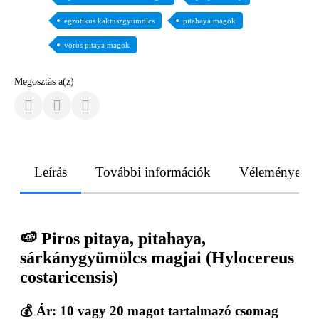
egzotikus kaktuszgyümölcs
pitahaya magok
vörös pitaya magok
Megosztás a(z)
Leírás
További információk
Vélemények
🍉 Piros pitaya, pitahaya,
sárkánygyümölcs magjai (Hylocereus
costaricensis)
💰 Ár:
10 vagy 20 magot tartalmazó csomag