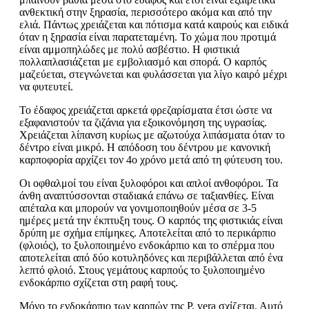
ανθεκτική στην ξηρασία, περισσότερο ακόμα και από την
ελιά. Πάντως χρειάζεται και πότισμα κατά καιρούς και ειδικά
όταν η ξηρασία είναι παρατεταμένη. Το χώμα που προτιμά
είναι αμμοπηλώδες με πολύ ασβέστιο. Η φιστικιά
πολλαπλασιάζεται με εμβολιασμό και σπορά. Ο καρπός
μαζεύεται, στεγνώνεται και φυλάσσεται για λίγο καιρό μέχρι
να φυτευτεί.
Το έδαφος χρειάζεται αρκετά φρεζαρίσματα έτσι ώστε να
εξαφανιστούν τα ζιζάνια για εξοικονόμηση της υγρασίας.
Χρειάζεται λίπανση κυρίως με αζωτούχα λιπάσματα όταν το
δέντρο είναι μικρό. Η απόδοση του δέντρου με κανονική
καρποφορία αρχίζει τον 4ο χρόνο μετά από τη φύτευση του.
Οι οφθαλμοί του είναι ξυλοφόροι και απλοί ανθοφόροι. Τα
άνθη αναπτύσσονται σταδιακά επάνω σε ταξιανθίες. Είναι
απέταλα και μπορούν να γονιμοποιηθούν μέσα σε 3-5
ημέρες μετά την έκπτυξη τους. Ο καρπός της φιστικιάς είναι
δρύπη με σχήμα επίμηκες. Αποτελείται από το περικάρπιο
(φλοιός), το ξυλοποιημένο ενδοκάρπιο και το σπέρμα που
αποτελείται από δύο κοτυληδόνες και περιβάλλεται από ένα
λεπτό φλοιό. Στους γεμάτους καρπούς το ξυλοποιημένο
ενδοκάρπιο σχίζεται στη ραφή τους.
Μόνο το ενδοκάρπιο των καρπών της Ρ. vera σχίζεται. Αυτό