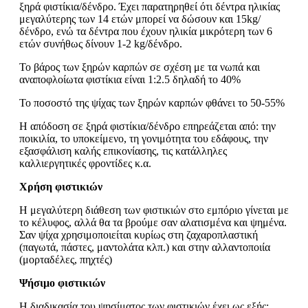
ξηρά φιστίκια/δένδρο. Έχει παρατηρηθεί ότι δέντρα ηλικίας
μεγαλύτερης των 14 ετών μπορεί να δώσουν και 15kg/
δένδρο, ενώ τα δέντρα που έχουν ηλικία μικρότερη των 6
ετών συνήθως δίνουν 1-2 kg/δένδρο.
Το βάρος των ξηρών καρπών σε σχέση με τα νωπά και
αναποφλοίωτα φιστίκια είναι 1:2.5 δηλαδή το 40%
Το ποσοστό της ψίχας των ξηρών καρπών φθάνει το 50-55%
Η απόδοση σε ξηρά φιστίκια/δένδρο επηρεάζεται από: την
ποικιλία, το υποκείμενο, τη γονιμότητα του εδάφους, την
εξασφάλιση καλής επικονίασης, τις κατάλληλες
καλλιεργητικές φροντίδες κ.α.
Χρήση φιστικιών
Η μεγαλύτερη διάθεση των φιστικιών στο εμπόριο γίνεται με
το κέλυφος, αλλά θα τα βρούμε σαν αλατισμένα και ψημένα.
Σαν ψίχα χρησιμοποιείται κυρίως στη ζαχαροπλαστική
(παγωτά, πάστες, μαντολάτα κλπ.) και στην αλλαντοποιία
(μορταδέλες, πηχτές)
Ψήσιμο φιστικιών
Η διαδικασία του ψησίματος των φιστικιών έχει ως εξής: