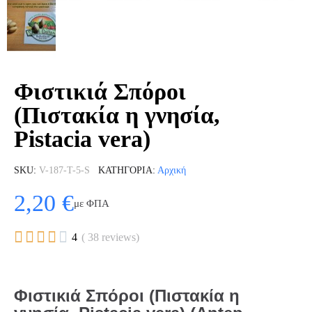
Φιστικιά Σπόροι
(Πιστακία η γνησία,
Pistacia vera)
SKU
V-187-T-5-S
ΚΑΤΗΓΟΡΊΑ
Αρχική
2,20 €
με ΦΠΑ





4
( 38 reviews)
Φιστικιά Σπόροι (Πιστακία η