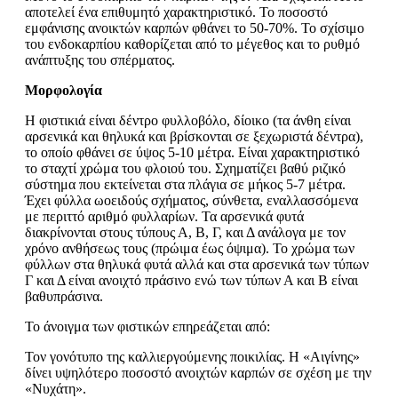
αποτελεί ένα επιθυμητό χαρακτηριστικό. Το ποσοστό
εμφάνισης ανοικτών καρπών φθάνει το 50-70%. Το σχίσιμο
του ενδοκαρπίου καθορίζεται από το μέγεθος και το ρυθμό
ανάπτυξης του σπέρματος.
Μορφολογία
Η φιστικιά είναι δέντρο φυλλοβόλο, δίοικο (τα άνθη είναι
αρσενικά και θηλυκά και βρίσκονται σε ξεχωριστά δέντρα),
το οποίο φθάνει σε ύψος 5-10 μέτρα. Είναι χαρακτηριστικό
το σταχτί χρώμα του φλοιού του. Σχηματίζει βαθύ ριζικό
σύστημα που εκτείνεται στα πλάγια σε μήκος 5-7 μέτρα.
Έχει φύλλα ωοειδούς σχήματος, σύνθετα, εναλλασσόμενα
με περιττό αριθμό φυλλαρίων. Τα αρσενικά φυτά
διακρίνονται στους τύπους Α, Β, Γ, και Δ ανάλογα με τον
χρόνο ανθήσεως τους (πρώιμα έως όψιμα). Το χρώμα των
φύλλων στα θηλυκά φυτά αλλά και στα αρσενικά των τύπων
Γ και Δ είναι ανοιχτό πράσινο ενώ των τύπων Α και Β είναι
βαθυπράσινα.
Το άνοιγμα των φιστικών επηρεάζεται από:
Τον γονότυπο της καλλιεργούμενης ποικιλίας. Η «Αιγίνης»
δίνει υψηλότερο ποσοστό ανοιχτών καρπών σε σχέση με την
«Νυχάτη».