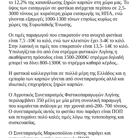
το 12,2% της κατανάλωσης ξηρών καρπών στη χώρα μας. Το
ύψος των εισαγωγών σε φιστίκια ανέρχεται περίπου σε 2,5-
3000 τόνους με κυριότερη χώρα εισαγωγής τις ΗΠΑ, ενώ
γίνονται εξαγωγές 1000-1300 τόνων ετησίως κυρίως σε
χώρες της Ευρωπαϊκής Ένωσης.
Οι τιμές παραγωγού που επικρατούν στα ανοιχτά φιστίκια
είναι 7,5 -10€ το κιλό, ενώ των κλειστών έχει 3-4€ το κιλό.
Στην λιανική οι τιμές που επικρατούν είναι 13,5- 14€ το κιλό.
Υπολογίζεται ότι από ένα στρέμμα φιστικιών Αιγίνης η
ακαθάριστη πρόσοδος είναι 1500-2000€/ στρέμμα δηλαδή
μπορεί να δίνει 800-1300€ το στρέμμα καθαρό κέρδος..
Η φιστικιά καλλιεργείται σε πολλά μέρη της Ελλάδος και η
εμπορία των καρπών γίνεται από συνεταιρισμούς αλλά και
ιδιωτικές επιχειρήσεις ξηρών καρπών.
Ο Αγροτικός Συνεταιρισμός Φιστικοπαραγωγών Αιγίνης
περιλαμβάνει 350 μέλη με μία μέση συνολική παραγωγή
που κυμαίνεται ανάλογα με την χρονιά από-200- 700 τόνους.
Ο συνεταιρισμός αυτός το φιστίκι που παράγει είναι ΠΟΠ
και πετυχαίνει πολύ καλές τιμές λόγω της τυποποίησης και
συσκευασίας.
Ο Συνεταιρισμός Μαρκοπούλου επίσης παράγει και