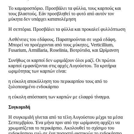
Το καμαροσπόριο. Προσβάλει τα φύλλα, τους καρπούς και
τους βλαστούς. Εάν προσβληθεί το φυτό από αυτόν τον
μύκητα δεν υπάρχει καταπολέμηση
Η σεπτόρια. Προσβάλει τα φύλλα και προκαλεί φυλλόπτωση
Ασθένειες του εδάφους. Παρατηρούνται σε υγρά εδάφη.
Μπορεί να προέρχονται από τους μύκητες, Verticillium,
Fusarium, Armillaria, Roselinia, Βοτρύτιδα, και Ωρίμανση
Συνήθως οι καρποί δεν ωριμάζουν όλοι μαζί. Οι πρώτοι
καρποί εμφανίζονται στις αρχές Αυγούστου. Τα κριτήρια
ωριμότητας των καρπών είναι:
η εύκολη αποκόλληση του περικαρπίου τους από το
ξυλοποιημένο ενδοκάρπιο
η εύκολη απόσπαση των καρπών με ελαφρύ τίναγμα.
Συγκομιδή
Η συγκομιδή γίνεται από τα τέλη Αυγούστου μέχρι τα μέσα
Σεπτεμβρίου. Ένα μήνα πριν από την ωρίμανση αρχίζει να
χρωματίζεται το περικάρπιο. Ακολουθεί το σχίσιμο του
ενδοκάρπιου ενώ σε ένα ποσοστό φιστικιών το ενδοκάρπιο