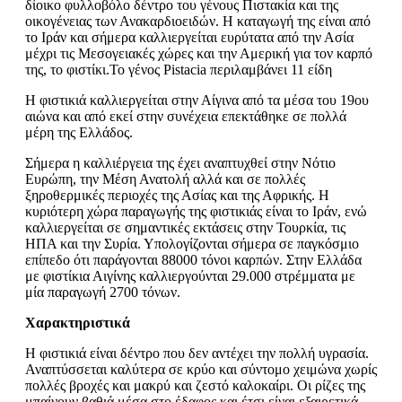
δίοικο φυλλοβόλο δέντρο του γένους Πιστακία και της
οικογένειας των Ανακαρδιοειδών. Η καταγωγή της είναι από
το Ιράν και σήμερα καλλιεργείται ευρύτατα από την Ασία
μέχρι τις Μεσογειακές χώρες και την Αμερική για τον καρπό
της, το φιστίκι.Το γένος Pistacia περιλαμβάνει 11 είδη
Η φιστικιά καλλιεργείται στην Αίγινα από τα μέσα του 19ου
αιώνα και από εκεί στην συνέχεια επεκτάθηκε σε πολλά
μέρη της Ελλάδος.
Σήμερα η καλλιέργεια της έχει αναπτυχθεί στην Νότιο
Ευρώπη, την Μέση Ανατολή αλλά και σε πολλές
ξηροθερμικές περιοχές της Ασίας και της Αφρικής. Η
κυριότερη χώρα παραγωγής της φιστικιάς είναι το Ιράν, ενώ
καλλιεργείται σε σημαντικές εκτάσεις στην Τουρκία, τις
ΗΠΑ και την Συρία. Υπολογίζονται σήμερα σε παγκόσμιο
επίπεδο ότι παράγονται 88000 τόνοι καρπών. Στην Ελλάδα
με φιστίκια Αιγίνης καλλιεργούνται 29.000 στρέμματα με
μία παραγωγή 2700 τόνων.
Χαρακτηριστικά
Η φιστικιά είναι δέντρο που δεν αντέχει την πολλή υγρασία.
Αναπτύσσεται καλύτερα σε κρύο και σύντομο χειμώνα χωρίς
πολλές βροχές και μακρύ και ζεστό καλοκαίρι. Οι ρίζες της
μπαίνουν βαθιά μέσα στο έδαφος και έτσι είναι εξαιρετικά