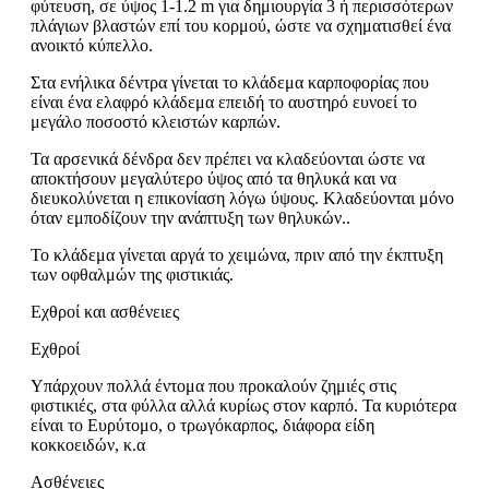
φύτευση, σε ύψος 1-1.2 m για δημιουργία 3 ή περισσότερων
πλάγιων βλαστών επί του κορμού, ώστε να σχηματισθεί ένα
ανοικτό κύπελλο.
Στα ενήλικα δέντρα γίνεται το κλάδεμα καρποφορίας που
είναι ένα ελαφρό κλάδεμα επειδή το αυστηρό ευνοεί το
μεγάλο ποσοστό κλειστών καρπών.
Τα αρσενικά δένδρα δεν πρέπει να κλαδεύονται ώστε να
αποκτήσουν μεγαλύτερο ύψος από τα θηλυκά και να
διευκολύνεται η επικονίαση λόγω ύψους. Κλαδεύονται μόνο
όταν εμποδίζουν την ανάπτυξη των θηλυκών..
Το κλάδεμα γίνεται αργά το χειμώνα, πριν από την έκπτυξη
των οφθαλμών της φιστικιάς.
Εχθροί και ασθένειες
Εχθροί
Υπάρχουν πολλά έντομα που προκαλούν ζημιές στις
φιστικιές, στα φύλλα αλλά κυρίως στον καρπό. Τα κυριότερα
είναι το Ευρύτομο, ο τρωγόκαρπος, διάφορα είδη
κοκκοειδών, κ.α
Ασθένειες