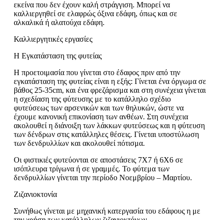
εκείνα που δεν έχουν καλή στράγγιση. Μπορεί να
καλλιεργηθεί σε ελαφρώς όξινα εδάφη, όπως και σε
αλκαλικά ή αλατούχα εδάφη.
Καλλιεργητικές εργασίες
Η Εγκατάσταση της φυτείας
Η προετοιμασία που γίνεται στο έδαφος πριν από την
εγκατάσταση της φυτείας είναι η εξής: Γίνεται ένα όργωμα σε
βάθος 25-35cm, και ένα φρεζάρισμα και στη συνέχεια γίνεται
η σχεδίαση της φύτευσης με το κατάλληλο σχέδιο
φυτεύσεως των αρσενικών και των θηλυκών, ώστε να
έχουμε κανονική επικονίαση των ανθέων. Στη συνέχεια
ακολουθεί η διάνοιξη των λάκκων φυτεύσεως και η φύτευση
των δένδρων στις κατάλληλες θέσεις. Γίνεται υποστύλωση
των δενδρυλλίων και ακολουθεί πότισμα.
Οι φιστικιές φυτεύονται σε αποστάσεις 7Χ7 ή 6Χ6 σε
ισόπλευρα τρίγωνα ή σε γραμμές. Το φύτεμα των
δενδρυλλίων γίνεται την περίοδο Νοεμβρίου – Μαρτίου.
Ζιζανιοκτονία
Συνήθως γίνεται με μηχανική κατεργασία του εδάφους η με
την χρήση των κατάλληλων ζιζανιοκτόνων.