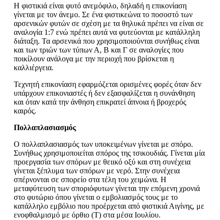
Η φιστικιά είναι φυτό ανεμόφιλο, δηλαδή η επικονίαση
γίνεται με τον άνεμο. Σε ένα φιστικεώνα το ποσοστό των
αρσενικών φυτών σε σχέση με τα θηλυκά πρέπει να είναι σε
αναλογία 1:7 ενώ πρέπει αυτά να φυτεύονται με κατάλληλη
διάταξη. Τα αρσενικά που χρησιμοποιούνται συνήθως είναι
και των τριών των τύπων Α, Β και Γ σε αναλογίες που
ποικίλουν ανάλογα με την περιοχή που βρίσκεται η
καλλιέργεια.
Τεχνητή επικονίαση εφαρμόζεται ορισμένες φορές όταν δεν
υπάρχουν επικονιαστές ή δεν εξασφαλίζεται η συνάνθηση
και όταν κατά την άνθηση επικρατεί άπνοια ή βροχερός
καιρός.
Πολλαπλασιασμός
Ο πολλαπλασιασμός των υποκειμένων γίνεται με σπόρο.
Συνήθως χρησιμοποιείται σπόρος της τσικουδιάς. Γίνεται μία
προεργασία των σπόρων με θειικό οξύ και στη συνέχεια
γίνεται ξέπλυμα των σπόρων με νερό. Στην συνέχεια
σπέρνονται σε σπορείο στα τέλη του χειμώνα. Η
μεταφύτευση των σποριόφυτων γίνεται την επόμενη χρονιά
στο φυτώριο όπου γίνεται ο εμβολιασμός τους με το
κατάλληλο εμβόλιο που προέρχεται από φιστικιά Αιγίνης, με
ενοφθαλμισμό με όρθιο (Τ) στα μέσα Ιουλίου.