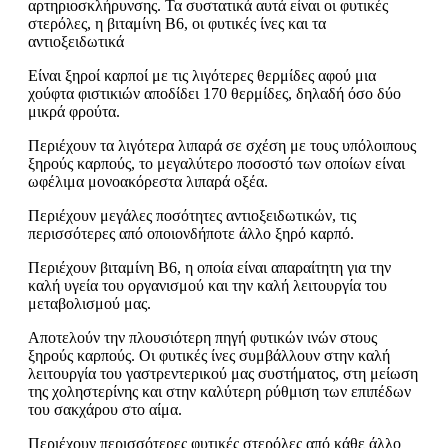
αρτηριοσκλήρυνσης. Τα συστατικά αυτά είναι οι φυτικές
στερόλες, η βιταμίνη Β6, οι φυτικές ίνες και τα
αντιοξειδωτικά
Είναι ξηροί καρποί με τις λιγότερες θερμίδες αφού μια
χούφτα φιστικιών αποδίδει 170 θερμίδες, δηλαδή όσο δύο
μικρά φρούτα.
Περιέχουν τα λιγότερα λιπαρά σε σχέση με τους υπόλοιπους
ξηρούς καρπούς, το μεγαλύτερο ποσοστό των οποίων είναι
ωφέλιμα μονοακόρεστα λιπαρά οξέα.
Περιέχουν μεγάλες ποσότητες αντιοξειδωτικών, τις
περισσότερες από οποιονδήποτε άλλο ξηρό καρπό.
Περιέχουν βιταμίνη Β6, η οποία είναι απαραίτητη για την
καλή υγεία του οργανισμού και την καλή λειτουργία του
μεταβολισμού μας.
Αποτελούν την πλουσιότερη πηγή φυτικών ινών στους
ξηρούς καρπούς. Οι φυτικές ίνες συμβάλλουν στην καλή
λειτουργία του γαστρεντερικού μας συστήματος, στη μείωση
της χοληστερίνης και στην καλύτερη ρύθμιση των επιπέδων
του σακχάρου στο αίμα.
Περιέχουν περισσότερες φυτικές στερόλες από κάθε άλλο