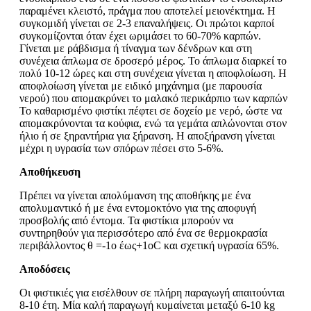
παραμένει κλειστό, πράγμα που αποτελεί μειονέκτημα. Η
συγκομιδή γίνεται σε 2-3 επαναλήψεις. Οι πρώτοι καρποί
συγκομίζονται όταν έχει ωριμάσει το 60-70% καρπών.
Γίνεται με ράβδισμα ή τίναγμα των δένδρων και στη
συνέχεια άπλωμα σε δροσερό μέρος. Το άπλωμα διαρκεί το
πολύ 10-12 ώρες και στη συνέχεια γίνεται η αποφλοίωση. Η
αποφλοίωση γίνεται με ειδικό μηχάνημα (με παρουσία
νερού) που απομακρύνει το μαλακό περικάρπιο των καρπών
Το καθαρισμένο φιστίκι πέφτει σε δοχείο με νερό, ώστε να
απομακρύνονται τα κούφια, ενώ τα γεμάτα απλώνονται στον
ήλιο ή σε ξηραντήρια για ξήρανση. Η αποξήρανση γίνεται
μέχρι η υγρασία των σπόρων πέσει στο 5-6%.
Αποθήκευση
Πρέπει να γίνεται απολύμανση της αποθήκης με ένα
απολυμαντικό ή με ένα εντομοκτόνο για της αποφυγή
προσβολής από έντομα. Τα φιστίκια μπορούν να
συντηρηθούν για περισσότερο από ένα σε θερμοκρασία
περιβάλλοντος θ =-1ο έως+1oC και σχετική υγρασία 65%.
Αποδόσεις
Οι φιστικιές για εισέλθουν σε πλήρη παραγωγή απαιτούνται
8-10 έτη. Μία καλή παραγωγή κυμαίνεται μεταξύ 6-10 kg