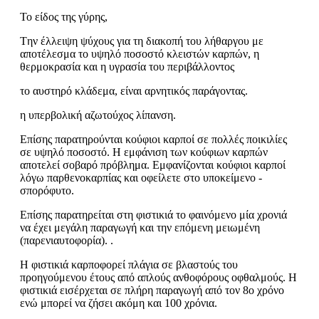
Το είδος της γύρης,
Tην έλλειψη ψύχους για τη διακοπή του λήθαργου με
αποτέλεσμα το υψηλό ποσοστό κλειστών καρπών, η
θερμοκρασία και η υγρασία του περιβάλλοντος
το αυστηρό κλάδεμα, είναι αρνητικός παράγοντας.
η υπερβολική αζωτούχος λίπανση.
Επίσης παρατηρούνται κούφιοι καρποί σε πολλές ποικιλίες
σε υψηλό ποσοστό. Η εμφάνιση των κούφιων καρπών
αποτελεί σοβαρό πρόβλημα. Εμφανίζονται κούφιοι καρποί
λόγω παρθενοκαρπίας και οφείλετε στο υποκείμενο -
σπορόφυτο.
Επίσης παρατηρείται στη φιστικιά το φαινόμενο μία χρονιά
να έχει μεγάλη παραγωγή και την επόμενη μειωμένη
(παρενιαυτοφορία). .
Η φιστικιά καρποφορεί πλάγια σε βλαστούς του
προηγούμενου έτους από απλούς ανθοφόρους οφθαλμούς. Η
φιστικιά εισέρχεται σε πλήρη παραγωγή από τον 8ο χρόνο
ενώ μπορεί να ζήσει ακόμη και 100 χρόνια.