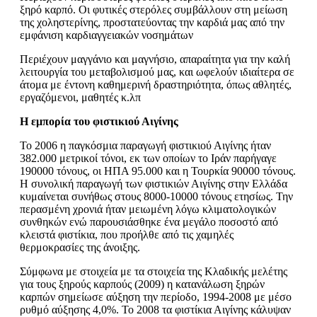
ξηρό καρπό. Οι φυτικές στερόλες συμβάλλουν στη μείωση
της χοληστερίνης, προστατεύοντας την καρδιά μας από την
εμφάνιση καρδιαγγειακών νοσημάτων
Περιέχουν μαγγάνιο και μαγνήσιο, απαραίτητα για την καλή
λειτουργία του μεταβολισμού μας, και ωφελούν ιδιαίτερα σε
άτομα με έντονη καθημερινή δραστηριότητα, όπως αθλητές,
εργαζόμενοι, μαθητές κ.λπ
Η εμπορία του φιστικιού Αιγίνης
Το 2006 η παγκόσμια παραγωγή φιστικιού Αιγίνης ήταν
382.000 μετρικοί τόνοι, εκ των οποίων το Ιράν παρήγαγε
190000 τόνους, οι ΗΠΑ 95.000 και η Τουρκία 90000 τόνους.
Η συνολική παραγωγή των φιστικιών Αιγίνης στην Ελλάδα
κυμαίνεται συνήθως στους 8000-10000 τόνους ετησίως. Την
περασμένη χρονιά ήταν μειωμένη λόγω κλιματολογικών
συνθηκών ενώ παρουσιάσθηκε ένα μεγάλο ποσοστό από
κλειστά φιστίκια, που προήλθε από τις χαμηλές
θερμοκρασίες της άνοιξης.
Σύμφωνα με στοιχεία με τα στοιχεία της Κλαδικής μελέτης
για τους ξηρούς καρπούς (2009) η κατανάλωση ξηρών
καρπών σημείωσε αύξηση την περίοδο, 1994-2008 με μέσο
ρυθμό αύξησης 4,0%. Το 2008 τα φιστίκια Αιγίνης κάλυψαν