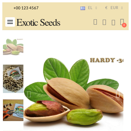
EL
€
EUR
+00 123 4567
Exotic Seeds