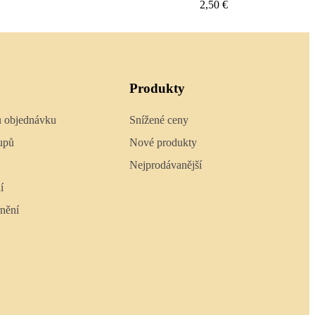
2,40 €
Produkty
u objednávku
Snížené ceny
upů
Nové produkty
Nejprodávanější
í
nění