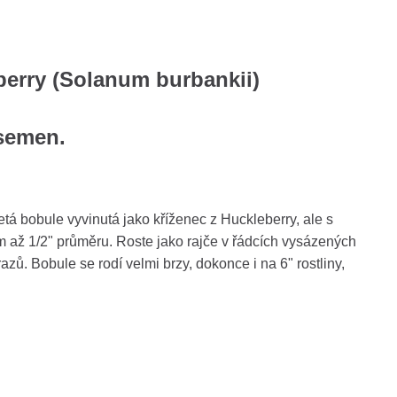
erry (Solanum burbankii)
 semen.
tá bobule vyvinutá jako kříženec z Huckleberry, ale s
m až 1/2" průměru. Roste jako rajče v řádcích vysázených
ů. Bobule se rodí velmi brzy, dokonce i na 6" rostliny,