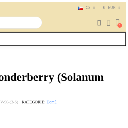
CS
€
EUR
nderberry (Solanum
V-96-(3-S)
KATEGORIE
Domů