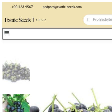
+00 123 4567
podpora@exotic-seeds.com
Exotic Seeds
SHOP