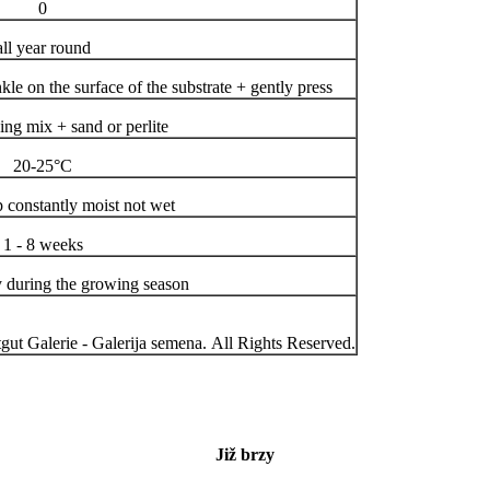
0
all year round
kle on the surface of the substrate + gently press
ing mix + sand or perlite
20-25°C
p constantly moist not wet
1 - 8 weeks
y during the growing season
ut Galerie - Galerija semena. All Rights Reserved.
Již brzy