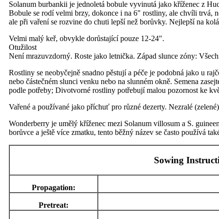
Solanum burbankii je jednoletá bobule vyvinutá jako kříženec z Huc
Bobule se rodí velmi brzy, dokonce i na 6" rostliny, ale chvíli trv
ale při vaření se rozvine do chuti lepší než borůvky. Nejlepší na kol
Velmi malý keř, obvykle dorůstající pouze 12-24".
Otužilost
Není mrazuvzdorný. Roste jako letnička. Západ slunce zóny: Vš
Rostliny se neobyčejně snadno pěstují a péče je podobná jako u raj
nebo částečném slunci venku nebo na slunném okně. Semena zasejte b
podle potřeby; Divotvorné rostliny potřebují malou pozornost ke kv
Vařené a používané jako příchuť pro různé dezerty. Nezralé (zelené)
Wonderberry je umělý kříženec mezi Solanum villosum a S. guineen
borůvce a ještě více zmatku, tento běžný název se často používá t
Sowing Instruct
Propagation:
Pretreat: