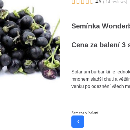





4.5
( 14 reviews)
Semínka Wonderb
Cena za balení 3
Solanum burbankii je jednole
mnohem sladší chutí a větší
venku po odeznění všech mraz
Semena v balení:
3