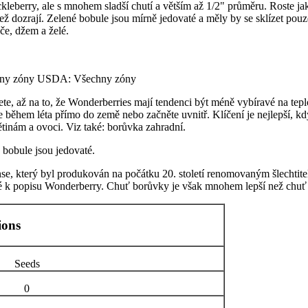
kleberry, ale s mnohem sladší chutí a větším až 1/2" průměru. Roste j
á, než dozrají. Zelené bobule jsou mírně jedovaté a měly by se sklízet
áče, džem a želé.
echny zóny USDA: Všechny zóny
čete, až na to, že Wonderberries mají tendenci být méně vybíravé na te
ěhem léta přímo do země nebo začněte uvnitř. Klíčení je nejlepší, kdy
ětinám a ovoci. Viz také: borůvka zahradní.
 bobule jsou jedovaté.
se, který byl produkován na počátku 20. století renomovaným šlechti
aké k popisu Wonderberry. Chuť borůvky je však mnohem lepší než chuť
ions
Seeds
0