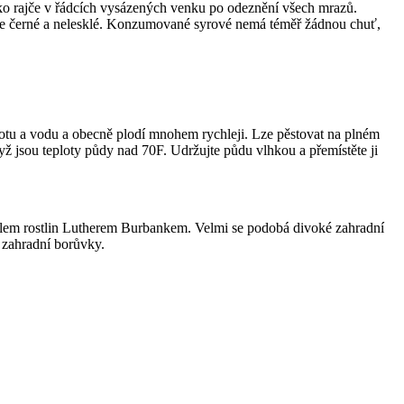
ako rajče v řádcích vysázených venku po odeznění všech mrazů.
 pouze černé a nelesklé. Konzumované syrové nemá téměř žádnou chuť,
plotu a vodu a obecně plodí mnohem rychleji. Lze pěstovat na plném
ž jsou teploty půdy nad 70F. Udržujte půdu vlhkou a přemístěte ji
telem rostlin Lutherem Burbankem. Velmi se podobá divoké zahradní
 zahradní borůvky.