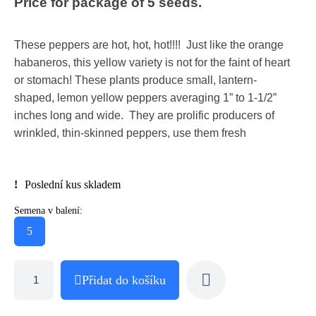
Price for package of 5 seeds.
These peppers are hot, hot, hot!!!! Just like the orange
habaneros, this yellow variety is not for the faint of heart
or stomach! These plants produce small, lantern-
shaped, lemon yellow peppers averaging 1” to 1-1/2”
inches long and wide. They are prolific producers of
wrinkled, thin-skinned peppers, use them fresh
Poslední kus skladem
Semena v balení:
5
Přidat do košíku