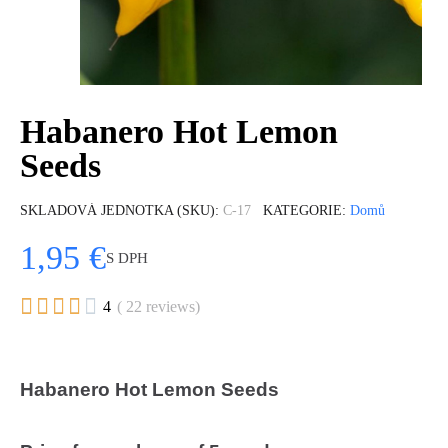
Habanero Hot Lemon
Seeds
SKLADOVÁ JEDNOTKA (SKU)
C-17
KATEGORIE
Domů
1,95 €
S DPH





4
( 22 reviews)
Habanero Hot Lemon Seeds