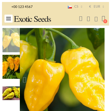
CS
€
EUR
+00 123 4567
Exotic Seeds