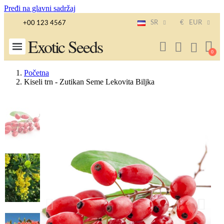
Pređi na glavni sadržaj
SR
€
EUR
+00 123 4567
Exotic Seeds
Početna
Kiseli trn - Zutikan Seme Lekovita Biljka