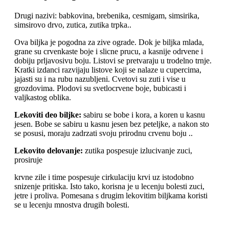
Drugi nazivi: babkovina, brebenika, cesmigam, simsirika,
simsirovo drvo, zutica, zutika trpka..
Ova biljka je pogodna za zive ograde. Dok je biljka mlada,
grane su crvenkaste boje i slicne prucu, a kasnije odrvene i
dobiju prljavosivu boju. Listovi se pretvaraju u trodelno trnje.
Kratki izdanci razvijaju listove koji se nalaze u cupercima,
jajasti su i na rubu nazubljeni. Cvetovi su zuti i vise u
grozdovima. Plodovi su svetlocrvene boje, bubicasti i
valjkastog oblika.
Lekoviti deo biljke:
sabiru se bobe i kora, a koren u kasnu
jesen. Bobe se sabiru u kasnu jesen bez peteljke, a nakon sto
se posusi, moraju zadrzati svoju prirodnu crvenu boju ..
Lekovito delovanje:
zutika pospesuje izlucivanje zuci,
prosiruje
krvne zile i time pospesuje cirkulaciju krvi uz istodobno
snizenje pritiska. Isto tako, korisna je u lecenju bolesti zuci,
jetre i proliva. Pomesana s drugim lekovitim biljkama koristi
se u lecenju mnostva drugih bolesti.