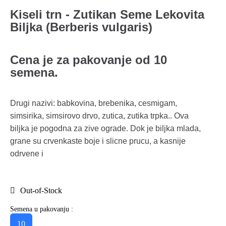
Kiseli trn - Zutikan Seme Lekovita
Biljka (Berberis vulgaris)
Cena je za pakovanje od 10
semena.
Drugi nazivi: babkovina, brebenika, cesmigam,
simsirika, simsirovo drvo, zutica, zutika trpka.. Ova
biljka je pogodna za zive ograde. Dok je biljka mlada,
grane su crvenkaste boje i slicne prucu, a kasnije
odrvene i
Out-of-Stock
Semena u pakovanju :
10