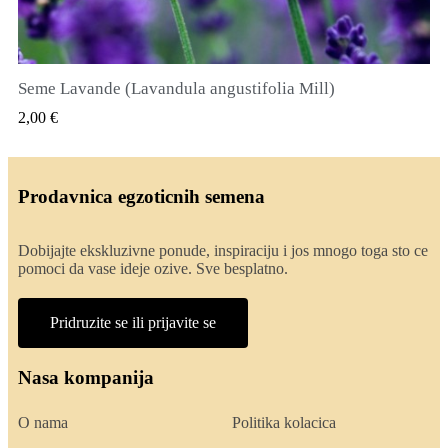
Seme Lavande (Lavandula angustifolia Mill)
QUICK VIEW
2,00 €
Prodavnica egzoticnih semena
Dobijajte ekskluzivne ponude, inspiraciju i jos mnogo toga sto ce
pomoci da vase ideje ozive. Sve besplatno.
Pridruzite se ili prijavite se
Nasa kompanija
O nama
Politika kolacica