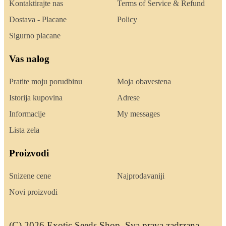
Kontaktirajte nas
Terms of Service & Refund
Dostava - Placane
Policy
Sigurno placane
Vas nalog
Pratite moju porudbinu
Moja obavestena
Istorija kupovina
Adrese
Informacije
My messages
Lista zela
Proizvodi
Snizene cene
Najprodavaniji
Novi proizvodi
(C) 2026 Exotic Seeds Shop. Sva prava zadrzana.