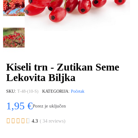
Kiseli trn - Zutikan Seme
Lekovita Biljka
SKU
T-48-(10-S)
KATEGORIJA
Početak
1,95 €
Porez je uključen





4.3
( 34 reviews)